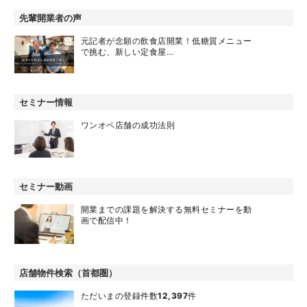
先輩開業者の声
元記者が念願の飲食店開業！低糖質メニュー
で挑む、新しい定食屋…
セミナー情報
ワンオペ店舗の成功法則
セミナー動画
開業までの課題を解決する無料セミナーを動
画で配信中！
店舗物件検索（首都圏）
ただいまの登録件数
12,397
件