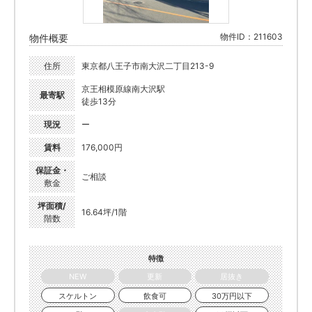
物件ID：211603
物件概要
住所
東京都八王子市南大沢二丁目213-9
京王相模原線南大沢駅
最寄駅
徒歩13分
現況
ー
賃料
176,000円
保証金・
ご相談
敷金
坪面積/
16.64坪/1階
階数
特徴
NEW
更新
居抜き
スケルトン
飲食可
30万円以下