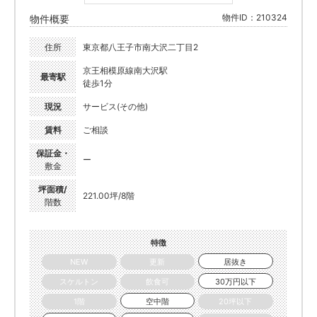
物件ID：210324
物件概要
住所
東京都八王子市南大沢二丁目2
京王相模原線南大沢駅
最寄駅
徒歩1分
現況
サービス(その他)
賃料
ご相談
保証金・
ー
敷金
坪面積/
221.00坪/8階
階数
特徴
NEW
更新
居抜き
スケルトン
飲食可
30万円以下
1階
空中階
20坪以下