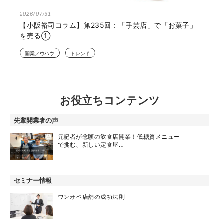
2026/07/31
【小阪裕司コラム】第235回：「手芸店」で「お菓子」
を売る①
開業ノウハウ
トレンド
お役立ちコンテンツ
先輩開業者の声
元記者が念願の飲食店開業！低糖質メニュー
で挑む、新しい定食屋…
セミナー情報
ワンオペ店舗の成功法則