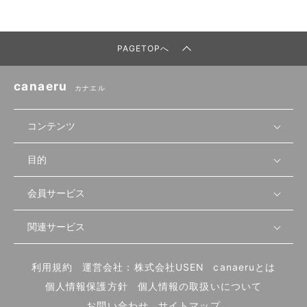
PAGETOPへ
canaeru
カナエル
コンテンツ
目的
無料開業相談
セミナーで学ぶ
会員サービス
店舗運営
物件を探す
セミナー情報
資金・手続き
関連サービス
会員登録
先輩開業者の声
セミナー動画
首都圏
物件
メルマガ設定
記事から学ぶ
セミナー協力一覧
大阪
飲食店サクセスガイド（外部サイト）
内装・設備
利用規約
運営会社：株式会社USEN
canaeruとは
ログイン
飲食店の始め方
北海道
開業・経営に関する記事
個人情報保護方針
個人情報の取扱いについて
食材・仕入れ
業態別の開業方法
東海
編集ポリシー
お問い合わせ
サイトマップ