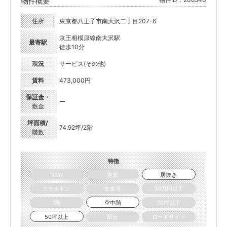
物件概要
住所
東京都八王子市南大沢二丁目207-6
京王相模原線南大沢駅
最寄駅
徒歩10分
現況
サービス(その他)
賃料
473,000円
保証金・
ー
敷金
坪面積/
74.92坪/2階
階数
特徴
NEW
更新
居抜き
スケルトン
飲食可
30万円以下
1階
空中階
20坪以下
50坪以上
駅近
ロードサイド