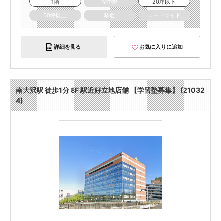
1階
空中階
20坪以下
50坪以上
駅近
ロードサイド
詳細を見る
お気に入りに追加
南大沢駅 徒歩1分 8F 駅近好立地店舗 【学習塾募集】 (21032
4)