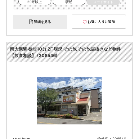
50坪以上
駅近
ロードサイド
詳細を見る
お気に入りに追加
南大沢駅 徒歩10分 2F 現況:その他 その他居抜きなど物件
【飲食相談】 (208546)
物件ID：208546