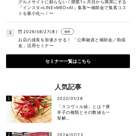
グルメサイトに頼らない！開業1ヶ月目から満席にする
『インスタ×LINE×MEO×AI』集客〜補助金で集客コス
トを最小化へ！〜
2026/08/27(木)
無料
お店の成長を加速させる！ 「公庫融資と補助金／助成
金」活用セミナー
セミナー一覧はこちら
人気記事
2022/01/28
「スコヴィル値」とは？唐
辛子の種類とその数値も一
挙解…
2024/07/23