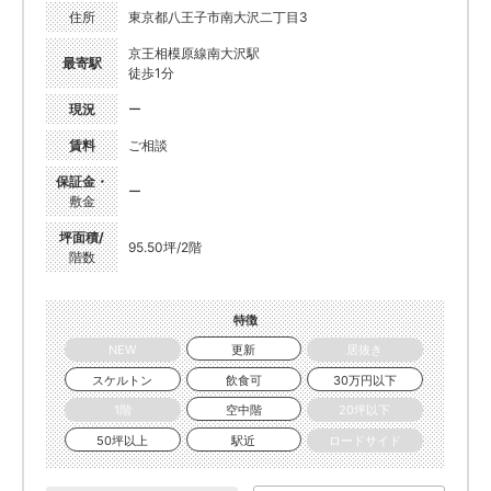
住所
東京都八王子市南大沢二丁目3
京王相模原線南大沢駅
最寄駅
徒歩1分
現況
ー
賃料
ご相談
保証金・
ー
敷金
坪面積/
95.50坪/2階
階数
特徴
NEW
更新
居抜き
スケルトン
飲食可
30万円以下
1階
空中階
20坪以下
50坪以上
駅近
ロードサイド