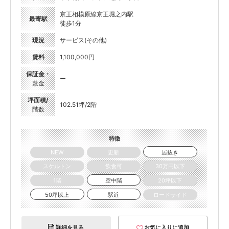
京王相模原線京王堀之内駅
最寄駅
徒歩1分
現況
サービス(その他)
賃料
1,100,000円
保証金・
ー
敷金
坪面積/
102.51坪/2階
階数
特徴
NEW
更新
居抜き
スケルトン
飲食可
30万円以下
1階
空中階
20坪以下
50坪以上
駅近
ロードサイド
詳細を見る
お気に入りに追加