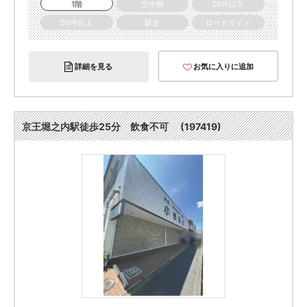
1階
空中階
20坪以下
50坪以上
駅近
ロードサイド
詳細を見る
お気に入りに追加
京王堀之内駅徒歩25分 飲食不可 (197419)