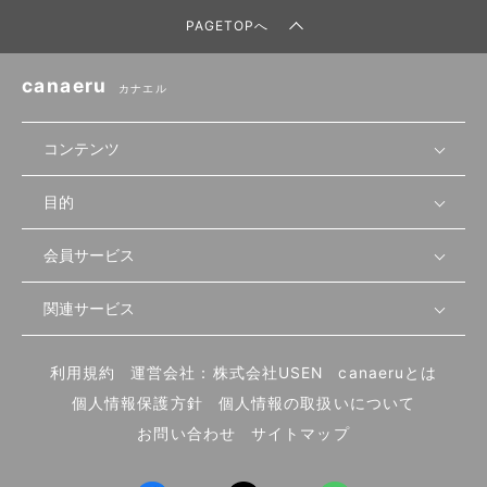
PAGETOPへ
canaeru
カナエル
コンテンツ
目的
無料開業相談
セミナーで学ぶ
会員サービス
店舗運営
物件を探す
セミナー情報
資金・手続き
関連サービス
会員登録
先輩開業者の声
セミナー動画
首都圏
物件
メルマガ設定
記事から学ぶ
セミナー協力一覧
大阪
飲食店サクセスガイド（外部サイト）
内装・設備
利用規約
運営会社：株式会社USEN
canaeruとは
ログイン
飲食店の始め方
北海道
開業・経営に関する記事
個人情報保護方針
個人情報の取扱いについて
食材・仕入れ
業態別の開業方法
東海
編集ポリシー
お問い合わせ
サイトマップ
集客・宣伝
その他
トレンド