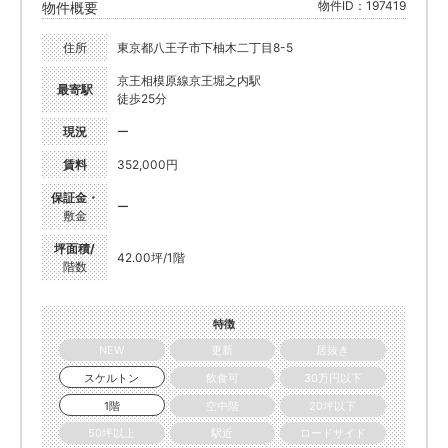
物件ID：197419
物件概要
住所
東京都八王子市下柚木二丁目8-5
京王相模原線京王堀之内駅
最寄駅
徒歩25分
現況
ー
賃料
352,000円
保証金・
ー
敷金
坪面積/
42.00坪/1階
階数
特徴
NEW
更新
居抜き
スケルトン
飲食可
30万円以下
1階
空中階
20坪以下
50坪以上
駅近
ロードサイド