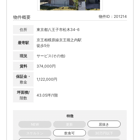
物件ID：201214
物件概要
住所
東京都八王子市松木34-6
京王相模原線京王堀之内駅
最寄駅
徒歩5分
現況
サービス(その他)
賃料
374,000円
保証金・
1,122,000円
敷金
坪面積/
43.05坪/1階
階数
特徴
NEW
更新
居抜き
スケルトン
飲食可
30万円以下