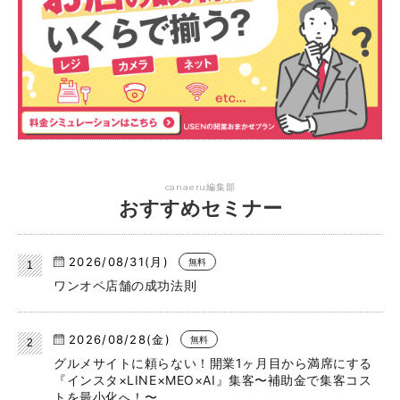
canaeru編集部
おすすめセミナー
2026/08/31(月)
無料
ワンオペ店舗の成功法則
2026/08/28(金)
無料
グルメサイトに頼らない！開業1ヶ月目から満席にする
『インスタ×LINE×MEO×AI』集客〜補助金で集客コス
トを最小化へ！〜