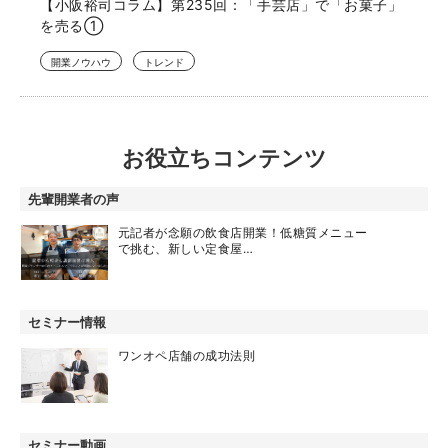
【小阪裕司コラム】第235回：「手芸店」で「お菓子」
を売る①
開業ノウハウ
トレンド
お役立ちコンテンツ
先輩開業者の声
元記者が念願の飲食店開業！低糖質メニュー
で挑む、新しい定食屋…
セミナー情報
ワンオペ店舗の成功法則
セミナー動画