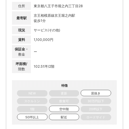
住所
東京都八王子市堀之内三丁目28
京王相模原線京王堀之内駅
最寄駅
徒歩1分
現況
サービス(その他)
賃料
1,100,000円
保証金・
ー
敷金
坪面積/
102.51坪/2階
階数
特徴
NEW
更新
居抜き
スケルトン
飲食可
30万円以下
1階
空中階
20坪以下
50坪以上
駅近
ロードサイド