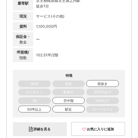
京王相模原線京王堀之内駅
最寄駅
徒歩1分
現況
サービス(その他)
賃料
1,100,000円
保証金・
ー
敷金
坪面積/
102.51坪/2階
階数
特徴
NEW
更新
居抜き
スケルトン
飲食可
30万円以下
1階
空中階
20坪以下
50坪以上
駅近
ロードサイド
詳細を見る
お気に入りに追加