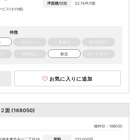
坪面積/
階数
32.74坪/1階
ービス(その他)
特徴
き
スケルトン
飲食可
30万円以下
以下
50坪以上
駅近
ロードサイド
お気に入りに追加
 (168050)
物件ID：168050
京都多摩市永山二丁目16
賃料
231,000円