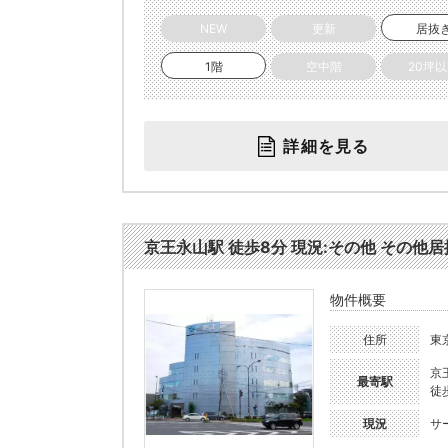
NEW
更新
居抜
1階
空中階
20坪
詳細を見る
京王永山駅 徒歩8分 現況:その他 その他居抜
物件概要
住所
東
京
最寄駅
徒
現況
サ