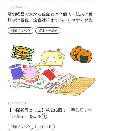
2026/08/03
店舗経営でかかる税金とは？個人・法人の種
類や消費税、節税対策までわかりやすく解説
開業ノウハウ
資金・手続き
2026/07/31
【小阪裕司コラム】第235回：「手芸店」で
「お菓子」を売る①
開業ノウハウ
トレンド