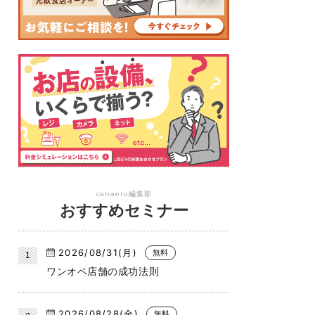
canaeru編集部
おすすめセミナー
2026/08/31(月)
無料
ワンオペ店舗の成功法則
2026/08/28(金)
無料