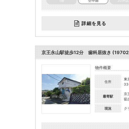
1階
空中階
20坪
詳細を見る
京王永山駅徒歩12分 歯科居抜き (19702
物件概要
東
住所
33
京
最寄駅
徒
現況
ク