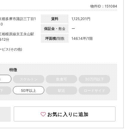
物件ID：151084
京都多摩市諏訪三丁目1
賃料
1,125,201円
10
保証金・
敷金
ー
王相模原線京王永山駅
坪面積/
階数
146.14坪/1階
歩12分
ービス(その他)
特徴
き
スケルトン
飲食可
30万円以下
以下
50坪以上
駅近
ロードサイド
お気に入りに追加