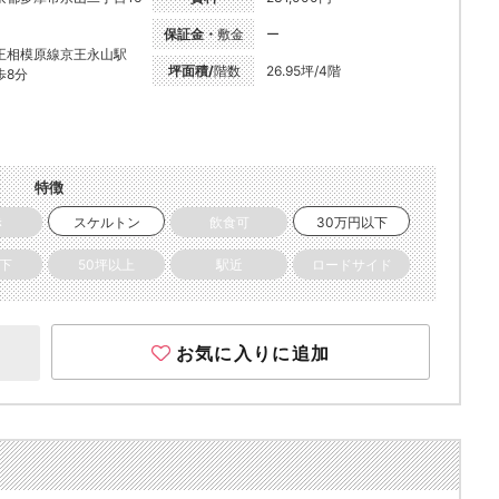
保証金・
敷金
ー
王相模原線京王永山駅
坪面積/
階数
26.95坪/4階
歩8分
特徴
き
スケルトン
飲食可
30万円以下
以下
50坪以上
駅近
ロードサイド
お気に入りに追加