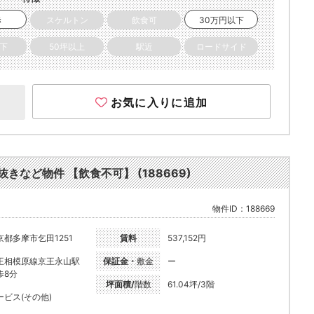
き
スケルトン
飲食可
30万円以下
以下
50坪以上
駅近
ロードサイド
お気に入りに追加
きなど物件 【飲食不可】 (188669)
物件ID：188669
京都多摩市乞田1251
賃料
537,152円
王相模原線京王永山駅
保証金・
敷金
ー
歩8分
坪面積/
階数
61.04坪/3階
ービス(その他)