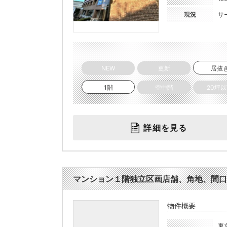
現況
サ
NEW
更新
居抜
1階
空中階
20坪
詳細を見る
マンション１階独立区画店舗、角地、間口２面
物件概要
東