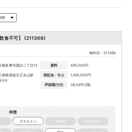
食不可】 (211366)
物件ID：211366
京都多摩市諏訪二丁目12
賃料
495,000円
王相模原線京王永山駅
保証金・
敷金
1,485,000円
歩3分
坪面積/
階数
38.09坪/2階
特徴
き
スケルトン
飲食可
30万円以下