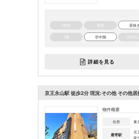
NEW
更新
居抜
1階
空中階
20坪
詳細を見る
京王永山駅 徒歩2分 現況:その他 その他居抜
物件概要
住所
東
京
最寄駅
徒