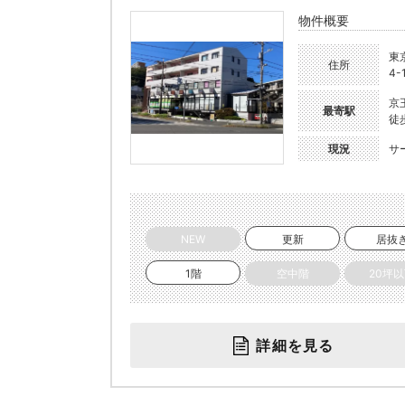
物件概要
東
住所
4-
京
最寄駅
徒
現況
サ
NEW
更新
居抜
1階
空中階
20坪
詳細を見る