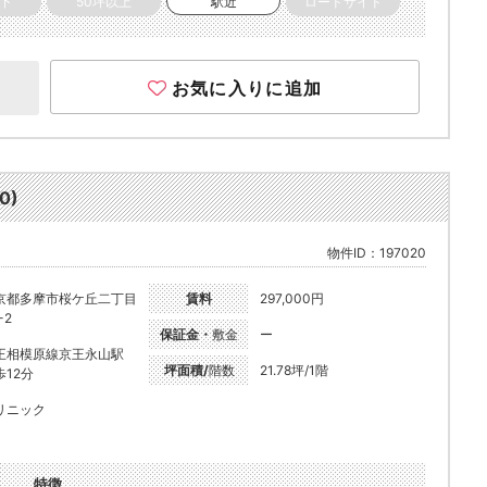
以下
50坪以上
駅近
ロードサイド
お気に入りに追加
0)
物件ID：197020
京都多摩市桜ケ丘二丁目
賃料
297,000円
-2
保証金・
敷金
ー
王相模原線京王永山駅
坪面積/
階数
21.78坪/1階
歩12分
リニック
特徴