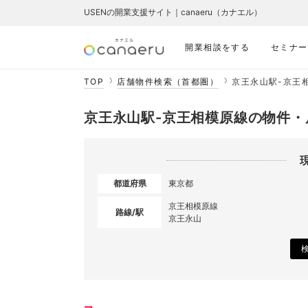
USENの開業支援サイト｜canaeru（カナエル）
開業相談をする
セミナー
TOP
店舗物件検索（首都圏）
京王永山駅-京王
京王永山駅-京王相模原線の物件・
都道府県
東京都
京王相模原線
路線/駅
京王永山