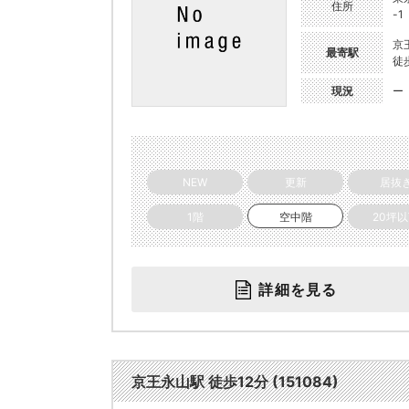
住所
-1
京
最寄駅
徒
現況
ー
NEW
更新
居抜
1階
空中階
20坪
詳細を見る
京王永山駅 徒歩12分 (151084)