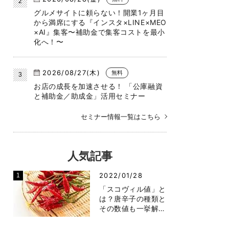
グルメサイトに頼らない！開業1ヶ月目
から満席にする『インスタ×LINE×MEO
×AI』集客〜補助金で集客コストを最小
化へ！〜
2026/08/27(木)
無料
お店の成長を加速させる！ 「公庫融資
と補助金／助成金」活用セミナー
セミナー情報一覧はこちら
人気記事
2022/01/28
「スコヴィル値」と
は？唐辛子の種類と
その数値も一挙解…