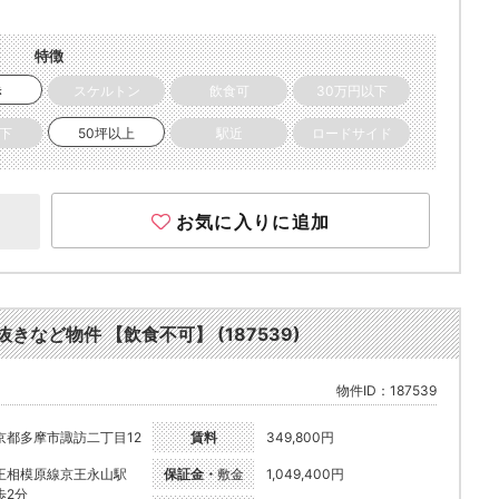
特徴
き
スケルトン
飲食可
30万円以下
以下
50坪以上
駅近
ロードサイド
お気に入りに追加
きなど物件 【飲食不可】 (187539)
物件ID：187539
京都多摩市諏訪二丁目12
賃料
349,800円
王相模原線京王永山駅
保証金・
敷金
1,049,400円
歩2分