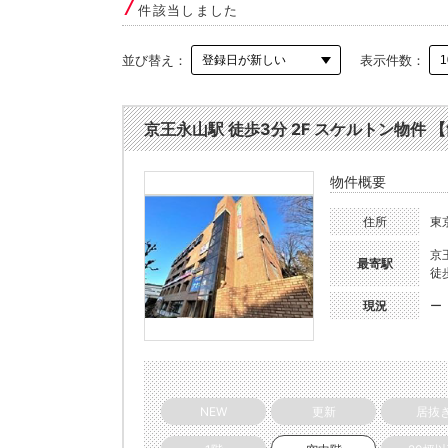
7
件該当しました
並び替え：
表示件数：
京王永山駅 徒歩3分 2F スケルトン物件 【飲
物件概要
住所
東
京
最寄駅
徒
現況
ー
NEW
更新
居抜