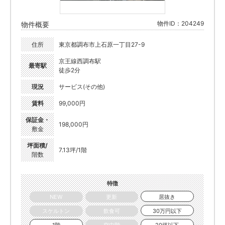
物件ID：204249
物件概要
住所
東京都調布市上石原一丁目27-9
京王線西調布駅
最寄駅
徒歩2分
現況
サービス(その他)
賃料
99,000円
保証金・
198,000円
敷金
坪面積/
7.13坪/1階
階数
特徴
NEW
更新
居抜き
スケルトン
飲食可
30万円以下