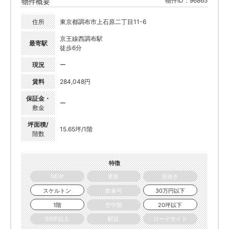
物件ID：96865
物件概要
住所
東京都調布市上石原二丁目11-6
京王線西調布駅
最寄駅
徒歩6分
現況
ー
賃料
284,048円
保証金・
ー
敷金
坪面積/
15.65坪/1階
階数
特徴
NEW
更新
居抜き
スケルトン
飲食可
30万円以下
1階
空中階
20坪以下
50坪以上
駅近
ロードサイド