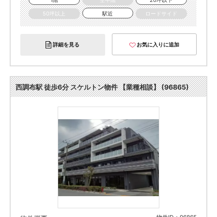
1階
空中階
20坪以下
50坪以上
駅近
ロードサイド
詳細を見る
お気に入りに追加
西調布駅 徒歩6分 スケルトン物件 【業種相談】 (96865)