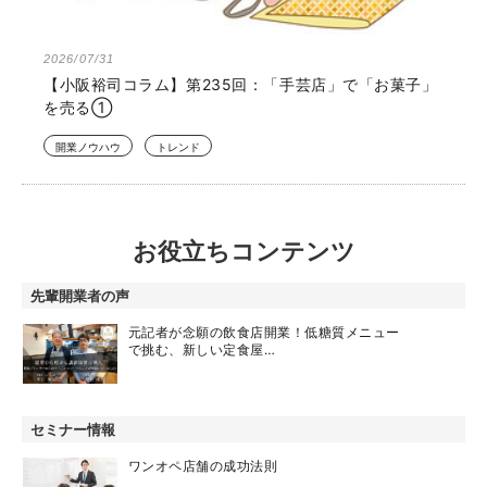
2026/07/31
【小阪裕司コラム】第235回：「手芸店」で「お菓子」
を売る①
開業ノウハウ
トレンド
お役立ちコンテンツ
先輩開業者の声
元記者が念願の飲食店開業！低糖質メニュー
で挑む、新しい定食屋…
セミナー情報
ワンオペ店舗の成功法則