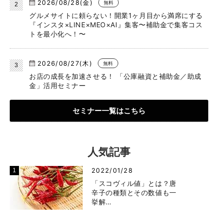
2026/08/28(金)
無料
グルメサイトに頼らない！開業1ヶ月目から満席にする
『インスタ×LINE×MEO×AI』集客〜補助金で集客コス
トを最小化へ！〜
2026/08/27(木)
無料
お店の成長を加速させる！ 「公庫融資と補助金／助成
金」活用セミナー
セミナー一覧はこちら
人気記事
2022/01/28
「スコヴィル値」とは？唐
辛子の種類とその数値も一
挙解…