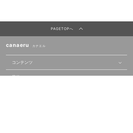
PAGETOPへ
canaeru
カナエル
コンテンツ
目的
無料開業相談
セミナーで学ぶ
会員サービス
店舗運営
物件を探す
セミナー情報
資金・手続き
関連サービス
会員登録
先輩開業者の声
セミナー動画
首都圏
物件
メルマガ設定
記事から学ぶ
セミナー協力一覧
大阪
飲食店サクセスガイド（外部サイト）
内装・設備
利用規約
運営会社：株式会社USEN
canaeruとは
ログイン
飲食店の始め方
北海道
開業・経営に関する記事
個人情報保護方針
個人情報の取扱いについて
食材・仕入れ