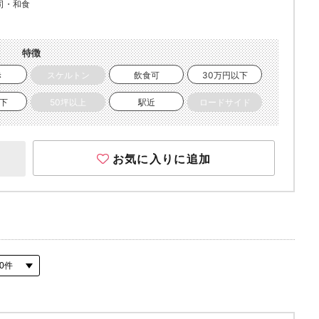
司・和食
特徴
き
スケルトン
飲食可
30万円以下
以下
50坪以上
駅近
ロードサイド
お気に入りに追加