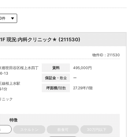
 現況:内科クリニック★ (211530)
物件ID：211530
京都世田谷区桜上水四丁
賃料
495,000円
6-13
保証金・
敷金
ー
王線桜上水駅
坪面積/
階数
27.29坪/1階
歩1分
リニック
特徴
き
スケルトン
飲食可
30万円以下