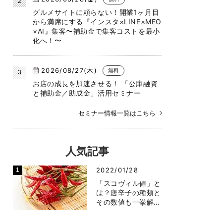
グルメサイトに頼らない！開業1ヶ月目
から満席にする『インスタ×LINE×MEO
×AI』集客〜補助金で集客コストを最小
化へ！〜
2026/08/27(木)
無料
お店の成長を加速させる！ 「公庫融資
と補助金／助成金」活用セミナー
セミナー情報一覧はこちら
人気記事
2022/01/28
「スコヴィル値」と
は？唐辛子の種類と
その数値も一挙解…