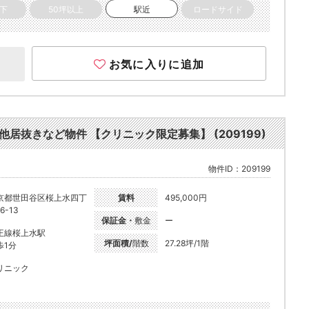
以下
50坪以上
駅近
ロードサイド
お気に入りに追加
の他居抜きなど物件 【クリニック限定募集】 (209199)
物件ID：209199
京都世田谷区桜上水四丁
賃料
495,000円
6-13
保証金・
敷金
ー
王線桜上水駅
坪面積/
階数
27.28坪/1階
歩1分
リニック