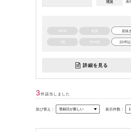
現況
寿
NEW
更新
居抜
1階
空中階
20坪
詳細を見る
3
件該当しました
並び替え：
表示件数：