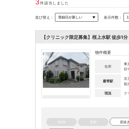
3
件該当しました
並び替え：
表示件数：
【クリニック限定募集】桜上水駅 徒歩1分 1F
物件概要
東
住所
目1
京
最寄駅
徒
現況
ク
NEW
更新
居抜