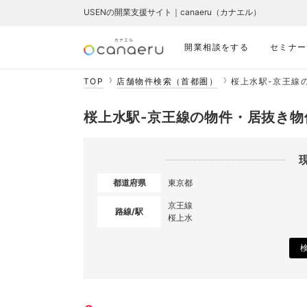
USENの開業支援サイト｜canaeru（カナエル）
開業相談をする
セミナー
TOP
店舗物件検索（首都圏）
桜上水駅-京王線
桜上水駅-京王線の物件・居抜き物
都道府県
東京都
京王線
路線/駅
桜上水