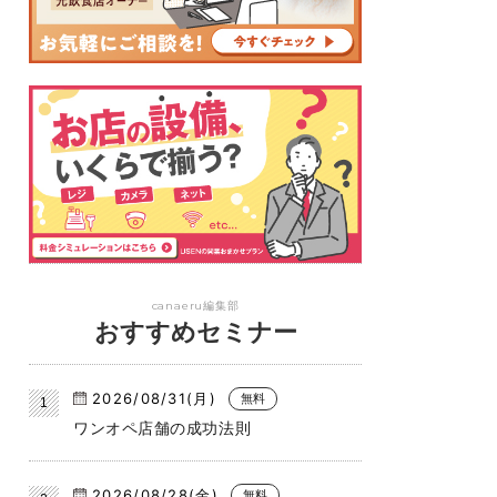
canaeru編集部
おすすめセミナー
2026/08/31(月)
無料
ワンオペ店舗の成功法則
2026/08/28(金)
無料