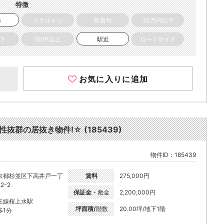
特徴
き
スケルトン
飲食可
30万円以下
以下
50坪以上
駅近
ロードサイド
お気に入りに追加
群の居抜き物件!☆ (185439)
物件ID：185439
京都杉並区下高井戸一丁
賃料
275,000円
2-2
保証金・
敷金
2,200,000円
王線桜上水駅
坪面積/
階数
20.00坪/地下1階
歩1分