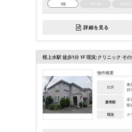
1階
空中階
20坪
詳細を見る
桜上水駅 徒歩1分 1F 現況:クリニック そ
物件概要
東
住所
目1
京
最寄駅
徒
現況
ク