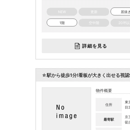
NEW
更新
居抜
1階
空中階
20坪
詳細を見る
☆駅から徒歩1分!看板が大きく出せる視認性抜
物件概要
東
住所
目2
京
最寄駅
徒