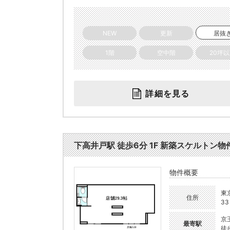
NEW
更新
居抜
1階
空中階
20坪
詳細を見る
下高井戸駅 徒歩6分 1F 新築スケルトン物件
物件概要
東
住所
33
京
最寄駅
徒