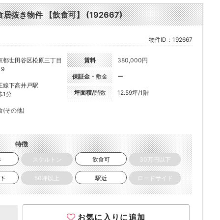
居抜き物件 【飲食可】 (192667)
物件ID：192667
京都世田谷区松原三丁目
賃料
380,000円
-9
保証金・
敷金
ー
王線下高井戸駅
坪面積/
階数
12.59坪/1階
歩1分
食(その他)
特徴
き
スケルトン
飲食可
30万円以下
以下
50坪以上
駅近
ロードサイド
お気に入りに追加