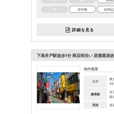
1階
空中階
20坪
詳細を見る
下高井戸駅徒歩1分 商店街沿い 居酒屋居抜き(12
物件概要
東
住所
45
京
最寄駅
徒
現況
居