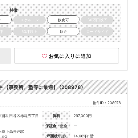
特徴
き
スケルトン
飲食可
30万円以下
以下
50坪以上
駅近
ロードサイド
お気に入りに追加
 【事務所、塾等に最適】 (208978)
物件ID：208978
京都世田谷区赤堤五丁目
賃料
297,000円
保証金・
敷金
ー
王線下高井戸駅
坪面積/
階数
14.66坪/1階
歩6分