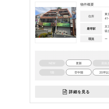
物件概要
東
住所
41
京
最寄駅
徒
現況
ー
NEW
更新
居抜
1階
空中階
20坪
詳細を見る