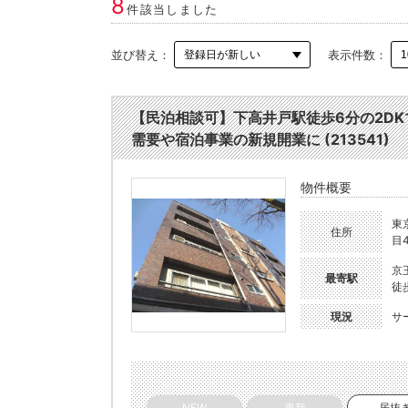
8
件該当しました
並び替え：
表示件数：
【民泊相談可】下高井戸駅徒歩6分の2D
需要や宿泊事業の新規開業に (213541)
物件概要
東
住所
目4
京
最寄駅
徒
現況
サ
NEW
更新
居抜