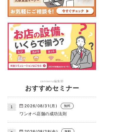
canaeru編集部
おすすめセミナー
2026/08/31(月)
無料
ワンオペ店舗の成功法則
2026/08/28(金)
無料