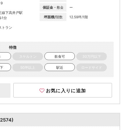
-9
保証金・
敷金
ー
王線下高井戸駅
坪面積/
階数
12.59坪/1階
歩1分
ストラン
特徴
き
スケルトン
飲食可
30万円以下
以下
50坪以上
駅近
ロードサイド
お気に入りに追加
574)