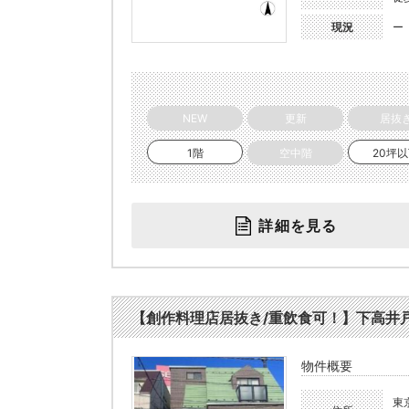
現況
ー
NEW
更新
居抜
1階
空中階
20坪
詳細を見る
【創作料理店居抜き/重飲食可！】下高井戸駅 
物件概要
東