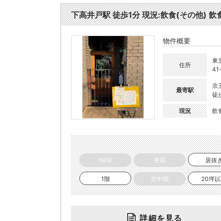
下高井戸駅 徒歩1分 現況:飲食(その他) 飲食
物件概要
東
住所
41
京
最寄駅
徒
現況
飲
NEW
更新
居抜
1階
空中階
20坪
詳細を見る