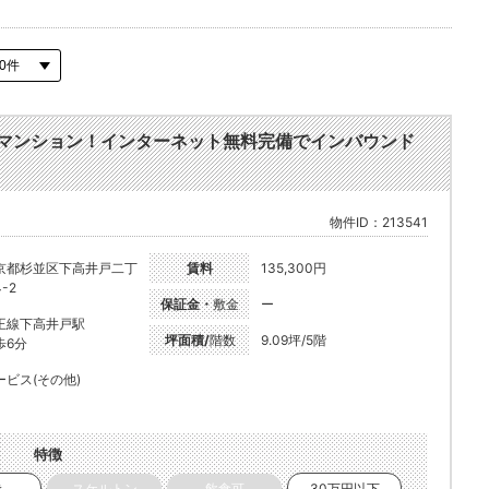
Kマンション！インターネット無料完備でインバウンド
物件ID：213541
京都杉並区下高井戸二丁
賃料
135,300円
-2
保証金・
敷金
ー
王線下高井戸駅
坪面積/
階数
9.09坪/5階
歩6分
ービス(その他)
特徴
き
スケルトン
飲食可
30万円以下