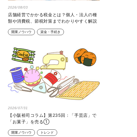
2026/08/03
店舗経営でかかる税金とは？個人・法人の種
類や消費税、節税対策までわかりやすく解説
開業ノウハウ
資金・手続き
2026/07/31
【小阪裕司コラム】第235回：「手芸店」で
「お菓子」を売る①
開業ノウハウ
トレンド