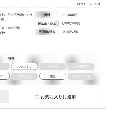
物件ID：202574
京都世田谷区赤堤四丁目
賃料
308,000円
-10
保証金・
敷金
2,000,000円
王線下高井戸駅
坪面積/
階数
19.95坪/2階
歩1分
特徴
き
スケルトン
飲食可
30万円以下
以下
50坪以上
駅近
ロードサイド
お気に入りに追加