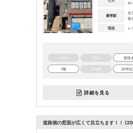
住所
41
京
最寄駅
徒
現況
レ
NEW
更新
居抜
1階
空中階
20坪
詳細を見る
道路側の窓面が広くて目立ちます！！ (202