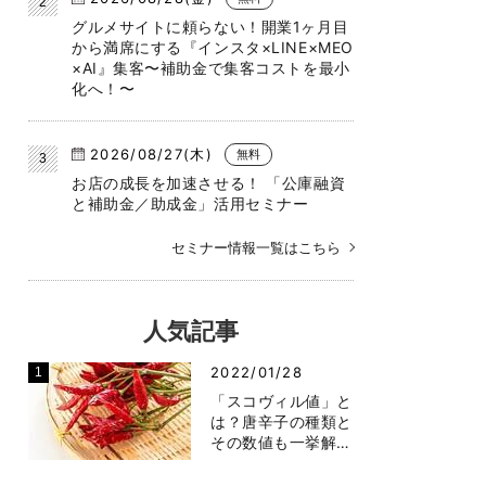
グルメサイトに頼らない！開業1ヶ月目
から満席にする『インスタ×LINE×MEO
×AI』集客〜補助金で集客コストを最小
化へ！〜
2026/08/27(木)
無料
お店の成長を加速させる！ 「公庫融資
と補助金／助成金」活用セミナー
セミナー情報一覧はこちら
人気記事
2022/01/28
「スコヴィル値」と
は？唐辛子の種類と
その数値も一挙解…