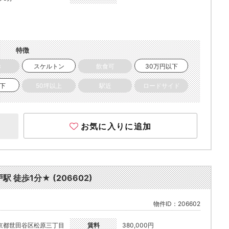
特徴
き
スケルトン
飲食可
30万円以下
以下
50坪以上
駅近
ロードサイド
お気に入りに追加
徒歩1分★ (206602)
物件ID：206602
京都世田谷区松原三丁目
賃料
380,000円