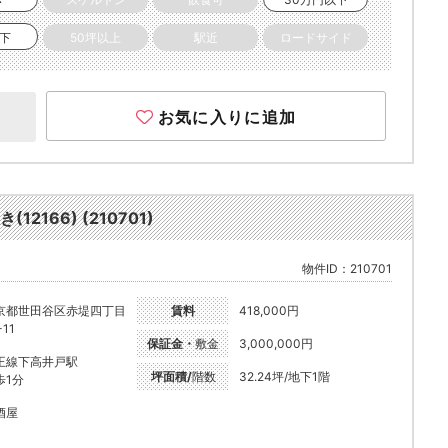
以下
50坪以上
駅近
ロードサイド
お気に入りに追加
166) (210701)
物件ID：210701
京都世田谷区赤堤四丁目
賃料
418,000円
-11
保証金・
敷金
3,000,000円
王線下高井戸駅
坪面積/
階数
32.24坪/地下1階
歩1分
酒屋