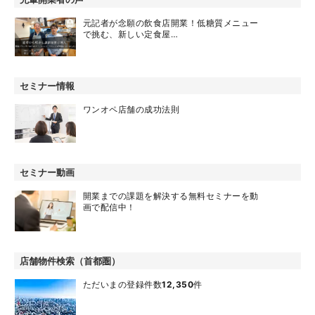
元記者が念願の飲食店開業！低糖質メニュー
で挑む、新しい定食屋…
セミナー情報
ワンオペ店舗の成功法則
セミナー動画
開業までの課題を解決する無料セミナーを動
画で配信中！
店舗物件検索（首都圏）
ただいまの登録件数
12,350
件