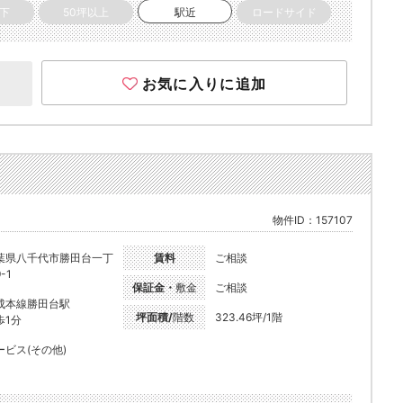
以下
50坪以上
駅近
ロードサイド
お気に入りに追加
物件ID：157107
葉県八千代市勝田台一丁
賃料
ご相談
-1
保証金・
敷金
ご相談
成本線勝田台駅
坪面積/
階数
323.46坪/1階
歩1分
ービス(その他)