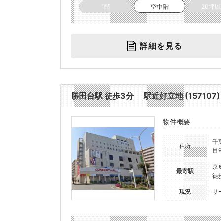
1階
空中階
20坪
詳細を見る
勝田台駅 徒歩3分 駅近好立地 (157107)
物件概要
千
住所
目9
京
最寄駅
徒
現況
サ