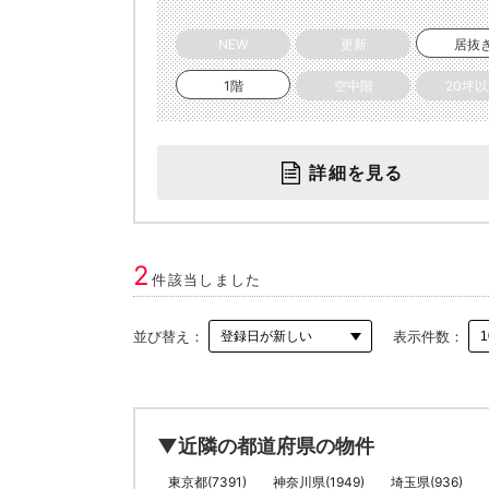
NEW
更新
居抜
1階
空中階
20坪
詳細を見る
2
件該当しました
並び替え：
表示件数：
▼近隣の都道府県の物件
東京都(7391)
神奈川県(1949)
埼玉県(936)