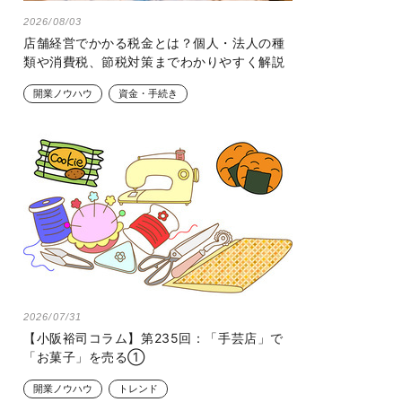
2026/08/03
店舗経営でかかる税金とは？個人・法人の種
類や消費税、節税対策までわかりやすく解説
開業ノウハウ
資金・手続き
2026/07/31
【小阪裕司コラム】第235回：「手芸店」で
「お菓子」を売る①
開業ノウハウ
トレンド