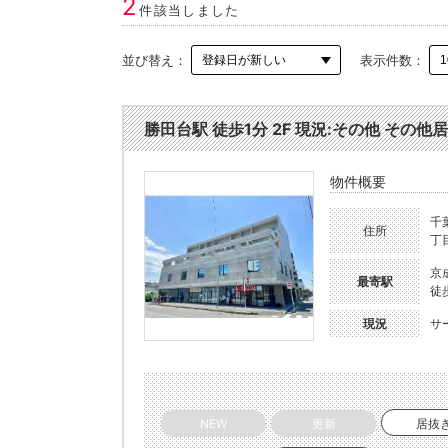
2
件該当しました
並び替え：
表示件数：
勝田台駅 徒歩1分 2F 現況:その他 その他居
物件概要
千
住所
丁目
京
最寄駅
徒
現況
サ
NEW
更新
居抜