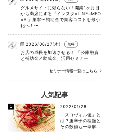
グルメサイトに頼らない！開業1ヶ月目
から満席にする『インスタ×LINE×MEO
×AI』集客〜補助金で集客コストを最小
化へ！〜
2026/08/27(木)
無料
お店の成長を加速させる！ 「公庫融資
と補助金／助成金」活用セミナー
セミナー情報一覧はこちら
人気記事
2022/01/28
「スコヴィル値」と
は？唐辛子の種類と
その数値も一挙解…