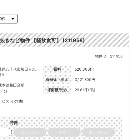
抜きなど物件 【軽飲食可】 (211958)
物件ID：211958
葉県八千代市勝田台北一
賃料
520,300円
9-1
保証金・
敷金
3,121,800円
成本線勝田台駅
坪面積/
階数
29.81坪/2階
歩1分
ービス(その他)
特徴
き
スケルトン
飲食可
30万円以下