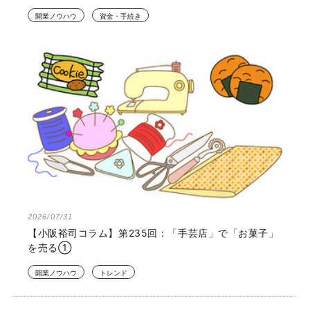
開業ノウハウ
資金・手続き
2026/07/31
【小阪裕司コラム】第235回：「手芸店」で「お菓子」
を売る①
開業ノウハウ
トレンド