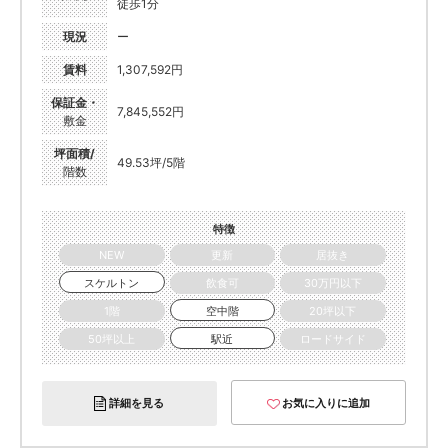
徒歩1分
現況
ー
賃料
1,307,592円
保証金・
7,845,552円
敷金
坪面積/
49.53坪/5階
階数
特徴
NEW
更新
居抜き
スケルトン
飲食可
30万円以下
1階
空中階
20坪以下
50坪以上
駅近
ロードサイド
詳細を見る
お気に入りに追加