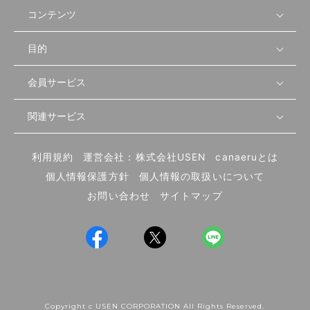
コンテンツ
目的
無料開業相談
セミナーで学ぶ
会員サービス
店舗運営
物件を探す
セミナー情報
資金・手続き
関連サービス
会員登録
先輩開業者の声
セミナー動画
首都圏
物件
メルマガ設定
記事から学ぶ
セミナー協力一覧
大阪
飲食店サクセスガイド（外部サイト）
内装・設備
利用規約
運営会社：株式会社USEN
canaeruとは
ログイン
飲食店の始め方
北海道
開業・経営に関する記事
個人情報保護方針
個人情報の取扱いについて
食材・仕入れ
業態別の開業方法
東海
編集ポリシー
お問い合わせ
サイトマップ
集客・宣伝
その他
トレンド
UIターン開業特集
飲食店開業
Copyright c USEN CORPORATION All Rights Reserved.