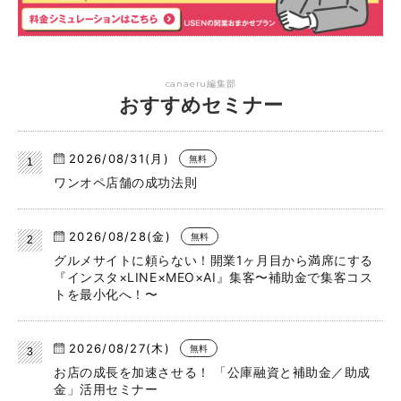
canaeru編集部
おすすめセミナー
2026/08/31(月)
無料
ワンオペ店舗の成功法則
2026/08/28(金)
無料
グルメサイトに頼らない！開業1ヶ月目から満席にする
『インスタ×LINE×MEO×AI』集客〜補助金で集客コス
トを最小化へ！〜
2026/08/27(木)
無料
お店の成長を加速させる！ 「公庫融資と補助金／助成
金」活用セミナー