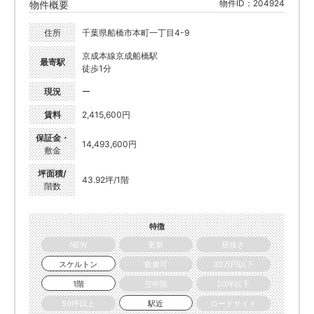
物件ID：204924
物件概要
住所
千葉県船橋市本町一丁目4-9
京成本線京成船橋駅
最寄駅
徒歩1分
現況
ー
賃料
2,415,600円
保証金・
14,493,600円
敷金
坪面積/
43.92坪/1階
階数
特徴
NEW
更新
居抜き
スケルトン
飲食可
30万円以下
1階
空中階
20坪以下
50坪以上
駅近
ロードサイド