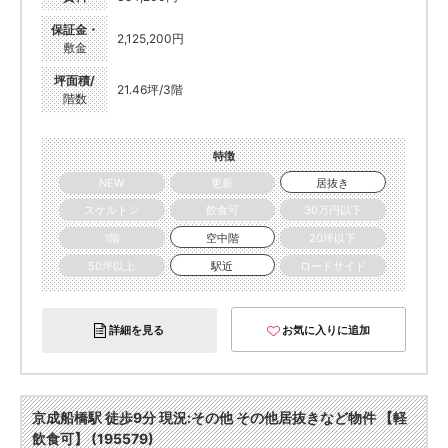
保証金・
2,125,200円
敷金
坪面積/
21.46坪/3階
階数
特徴
NEW
更新
居抜き
スケルトン
飲食可
30万円以下
1階
空中階
20坪以下
50坪以上
駅近
ロードサイド
詳細を見る
お気に入りに追加
京成船橋駅 徒歩9分 現況:その他 その他居抜きなど物件 【軽
飲食可】 (195579)