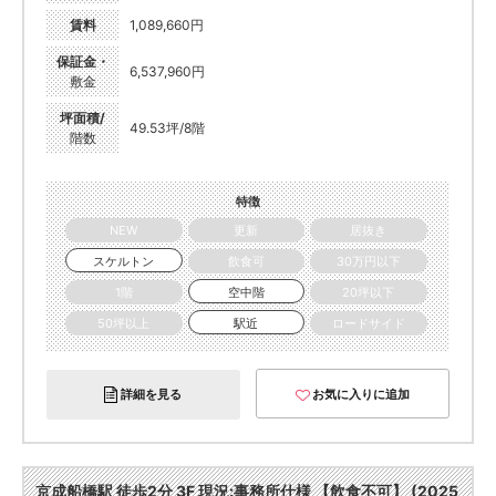
賃料
1,089,660円
保証金・
6,537,960円
敷金
坪面積/
49.53坪/8階
階数
特徴
NEW
更新
居抜き
スケルトン
飲食可
30万円以下
1階
空中階
20坪以下
50坪以上
駅近
ロードサイド
詳細を見る
お気に入りに追加
京成船橋駅 徒歩2分 3F 現況:事務所仕様 【飲食不可】 (2025