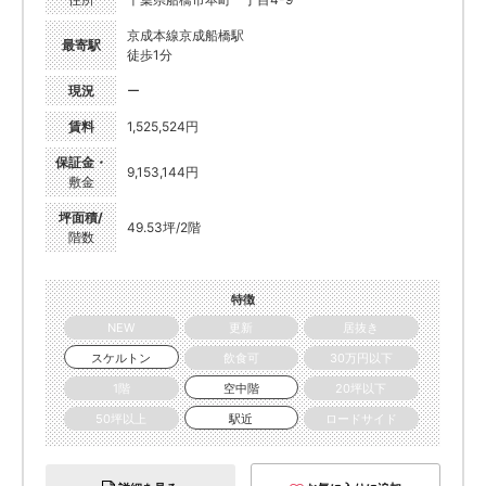
京成本線京成船橋駅
最寄駅
徒歩1分
現況
ー
賃料
1,525,524円
保証金・
9,153,144円
敷金
坪面積/
49.53坪/2階
階数
特徴
NEW
更新
居抜き
スケルトン
飲食可
30万円以下
1階
空中階
20坪以下
50坪以上
駅近
ロードサイド