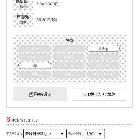
保証金・
5,943,300円
敷金
坪面積/
36.20坪/1階
階数
特徴
NEW
更新
居抜き
スケルトン
飲食可
30万円以下
1階
空中階
20坪以下
50坪以上
駅近
ロードサイド
詳細を見る
お気に入りに追加
6
件該当しました
並び替え：
表示件数：