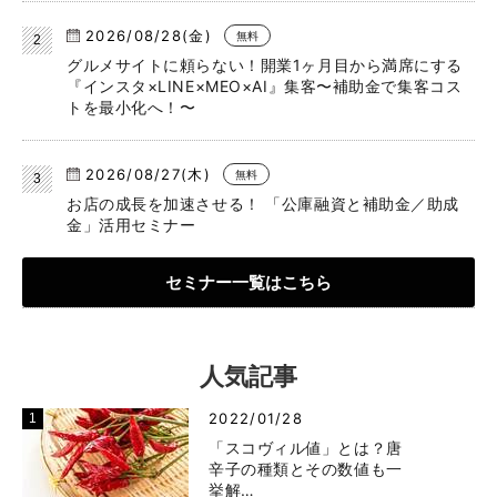
2026/08/28(金)
無料
グルメサイトに頼らない！開業1ヶ月目から満席にする
『インスタ×LINE×MEO×AI』集客〜補助金で集客コス
トを最小化へ！〜
2026/08/27(木)
無料
お店の成長を加速させる！ 「公庫融資と補助金／助成
金」活用セミナー
セミナー一覧はこちら
人気記事
2022/01/28
「スコヴィル値」とは？唐
辛子の種類とその数値も一
挙解…