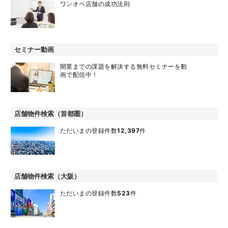
ワンオペ店舗の成功法則
セミナー動画
開業までの課題を解決する無料セミナーを動
画で配信中！
店舗物件検索（首都圏）
ただいまの登録件数
12,397
件
店舗物件検索（大阪）
ただいまの登録件数
523
件