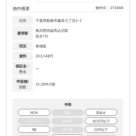
物件ID：213948
物件概要
住所
千葉県船橋市藤原七丁目2-2
東武野田線馬込沢駅
最寄駅
徒歩1分
現況
食物販
賃料
203,148円
保証金・
ー
敷金
坪面積/
10.26坪/1階
階数
特徴
NEW
更新
居抜き
スケルトン
飲食可
30万円以下
1階
空中階
20坪以下