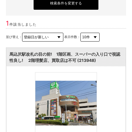
検索条件を変更する
1
件該当しました
並び替え：
表示件数：
馬込沢駅改札の目の前! 1階区画、スーパーの入り口で視認
性良し! 2階理髪店、買取店は不可 (213948)