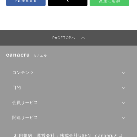
Facebook
X
友達に追加
PAGETOPへ
canaeru
カナエル
コンテンツ
目的
無料開業相談
セミナーで学ぶ
会員サービス
店舗運営
物件を探す
セミナー情報
資金・手続き
関連サービス
会員登録
先輩開業者の声
セミナー動画
首都圏
物件
メルマガ設定
記事から学ぶ
セミナー協力一覧
大阪
飲食店サクセスガイド（外部サイト）
内装・設備
利用規約
運営会社：株式会社USEN
canaeruとは