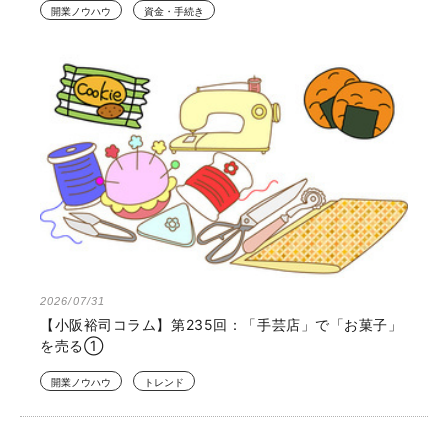
開業ノウハウ
資金・手続き
2026/07/31
【小阪裕司コラム】第235回：「手芸店」で「お菓子」
を売る①
開業ノウハウ
トレンド