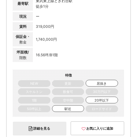
東武東上線ときわ台駅
最寄駅
徒歩1分
現況
ー
賃料
319,000円
保証金・
1,740,000円
敷金
坪面積/
16.56坪/B1階
階数
特徴
NEW
更新
居抜き
スケルトン
飲食可
30万円以下
1階
空中階
20坪以下
50坪以上
駅近
ロードサイド
詳細を見る
お気に入りに追加