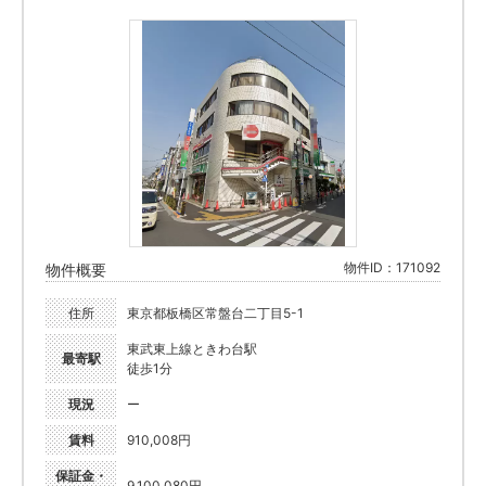
物件ID：171092
物件概要
住所
東京都板橋区常盤台二丁目5-1
東武東上線ときわ台駅
最寄駅
徒歩1分
現況
ー
賃料
910,008円
保証金・
9,100,080円