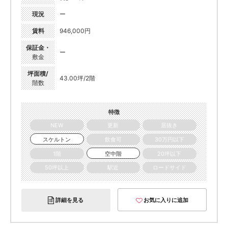
現況
ー
賃料
946,000円
保証金・
ー
敷金
坪面積/
43.00坪/2階
階数
特徴
NEW
更新
居抜き
スケルトン
飲食可
30万円以下
1階
空中階
20坪以下
50坪以上
駅近
ロードサイド
詳細を見る
お気に入りに追加