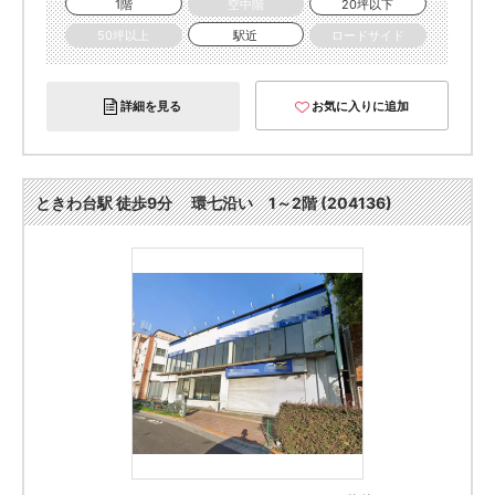
1階
空中階
20坪以下
50坪以上
駅近
ロードサイド
詳細を見る
お気に入りに追加
ときわ台駅 徒歩9分 環七沿い 1～2階 (204136)