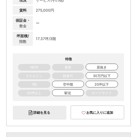
現況
サービス(その他)
賃料
275,000円
保証金・
ー
敷金
坪面積/
17.37坪/3階
階数
特徴
NEW
更新
居抜き
スケルトン
飲食可
30万円以下
1階
空中階
20坪以下
50坪以上
駅近
ロードサイド
詳細を見る
お気に入りに追加