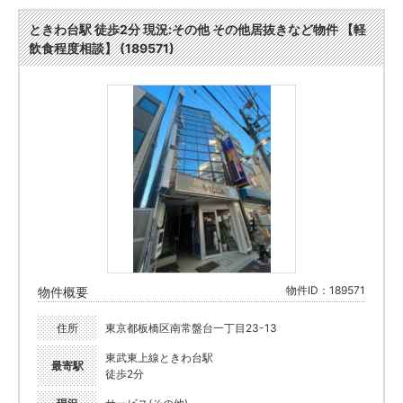
ときわ台駅 徒歩2分 現況:その他 その他居抜きなど物件 【軽
飲食程度相談】 (189571)
物件ID：189571
物件概要
住所
東京都板橋区南常盤台一丁目23-13
東武東上線ときわ台駅
最寄駅
徒歩2分