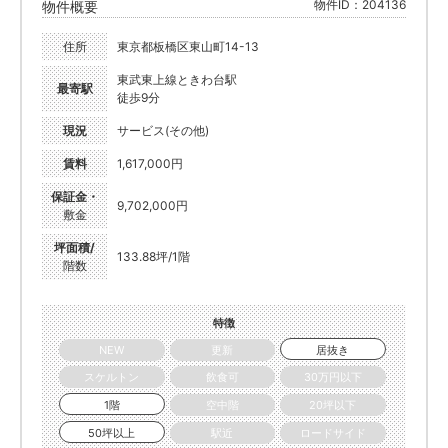
物件ID：204136
物件概要
住所
東京都板橋区東山町14-13
東武東上線ときわ台駅
最寄駅
徒歩9分
現況
サービス(その他)
賃料
1,617,000円
保証金・
9,702,000円
敷金
坪面積/
133.88坪/1階
階数
特徴
NEW
更新
居抜き
スケルトン
飲食可
30万円以下
1階
空中階
20坪以下
50坪以上
駅近
ロードサイド