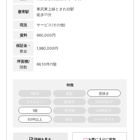
東武東上線ときわ台駅
最寄駅
徒歩11分
現況
サービス(その他)
賃料
660,000円
保証金・
1,980,000円
敷金
坪面積/
66.10坪/1階
階数
特徴
NEW
更新
居抜き
スケルトン
飲食可
30万円以下
1階
空中階
20坪以下
50坪以上
駅近
ロードサイド
詳細を見る
お気に入りに追加