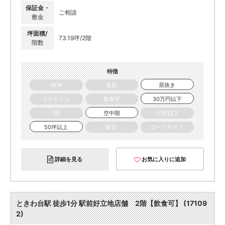
保証金・
ご相談
敷金
坪面積/
73.19坪/2階
階数
特徴
NEW
更新
居抜き
スケルトン
飲食可
30万円以下
1階
空中階
20坪以下
50坪以上
駅近
ロードサイド
詳細を見る
お気に入りに追加
ときわ台駅 徒歩1分 駅前好立地店舗 2階【飲食可】 (17109
2)