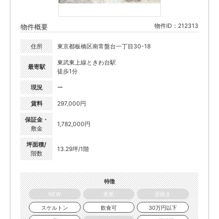
物件ID：212313
物件概要
住所
東京都板橋区南常盤台一丁目30-18
東武東上線ときわ台駅
最寄駅
徒歩1分
現況
ー
賃料
297,000円
保証金・
1,782,000円
敷金
坪面積/
13.29坪/1階
階数
特徴
NEW
更新
居抜き
スケルトン
飲食可
30万円以下