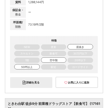
賃料
1,288,144円
保証金・
ー
敷金
坪面積/
73.19坪/2階
階数
特徴
NEW
更新
居抜き
スケルトン
飲食可
30万円以下
1階
空中階
20坪以下
50坪以上
駅近
ロードサイド
詳細を見る
お気に入りに追加
ときわ台駅 徒歩9分 前業種ドラッグストア【飲食可】 (17161