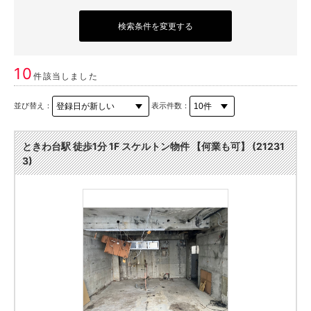
検索条件を変更する
10
件該当しました
並び替え：
表示件数：
ときわ台駅 徒歩1分 1F スケルトン物件 【何業も可】 (21231
3)