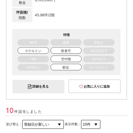
敷金
坪面積/
45.96坪/2階
階数
特徴
NEW
更新
居抜き
スケルトン
飲食可
30万円以下
1階
空中階
20坪以下
50坪以上
駅近
ロードサイド
詳細を見る
お気に入りに追加
10
件該当しました
並び替え：
表示件数：