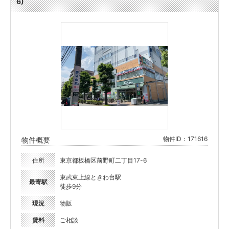
6)
物件ID：171616
物件概要
住所
東京都板橋区前野町二丁目17-6
東武東上線ときわ台駅
最寄駅
徒歩9分
現況
物販
賃料
ご相談