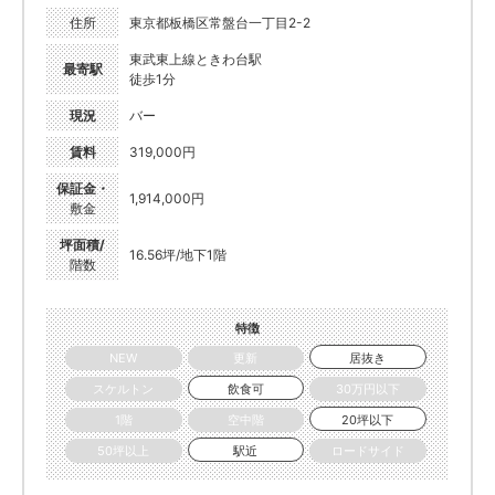
住所
東京都板橋区常盤台一丁目2-2
東武東上線ときわ台駅
最寄駅
徒歩1分
現況
バー
賃料
319,000円
保証金・
1,914,000円
敷金
坪面積/
16.56坪/地下1階
階数
特徴
NEW
更新
居抜き
スケルトン
飲食可
30万円以下
1階
空中階
20坪以下
50坪以上
駅近
ロードサイド