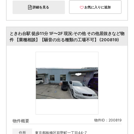
詳細を見る
お気に入りに追加
ときわ台駅 徒歩11分 1F〜2F 現況:その他 その他居抜きなど物
件 【業種相談】【騒音の出る種類の工場不可】 (200819)
物件ID：200819
物件概要
住所
東京都板橋区前野町一丁目44-7