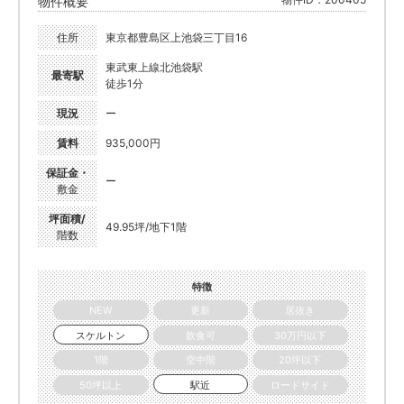
物件概要
住所
東京都豊島区上池袋三丁目16
東武東上線北池袋駅
最寄駅
徒歩1分
現況
ー
賃料
935,000円
保証金・
ー
敷金
坪面積/
49.95坪/地下1階
階数
特徴
NEW
更新
居抜き
スケルトン
飲食可
30万円以下
1階
空中階
20坪以下
50坪以上
駅近
ロードサイド