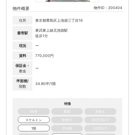
物件ID：200404
物件概要
住所
東京都豊島区上池袋三丁目16
東武東上線北池袋駅
最寄駅
徒歩1分
現況
ー
賃料
770,000円
保証金・
ー
敷金
坪面積/
34.80坪/1階
階数
特徴
NEW
更新
居抜き
スケルトン
飲食可
30万円以下
1階
空中階
20坪以下