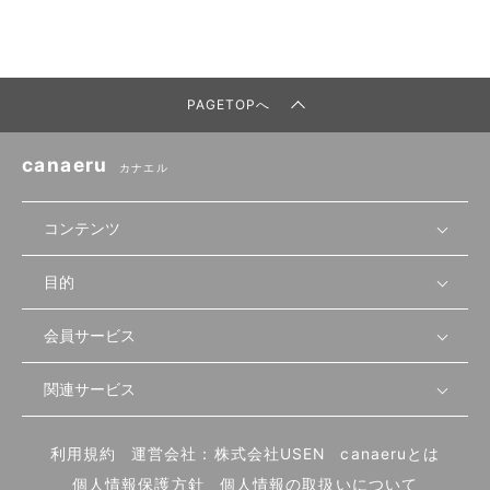
PAGETOPへ
canaeru
カナエル
コンテンツ
目的
無料開業相談
セミナーで学ぶ
会員サービス
店舗運営
物件を探す
セミナー情報
資金・手続き
関連サービス
会員登録
先輩開業者の声
セミナー動画
首都圏
物件
メルマガ設定
記事から学ぶ
セミナー協力一覧
大阪
飲食店サクセスガイド（外部サイト）
内装・設備
利用規約
運営会社：株式会社USEN
canaeruとは
ログイン
飲食店の始め方
北海道
開業・経営に関する記事
個人情報保護方針
個人情報の取扱いについて
食材・仕入れ