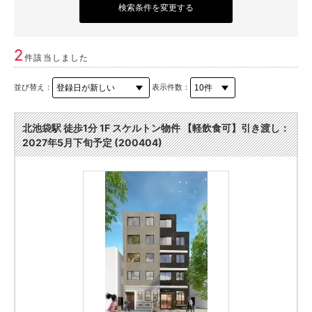
検索条件を変更する
2
件該当しました
並び替え：
表示件数：
北池袋駅 徒歩1分 1F スケルトン物件 【軽飲食可】引き渡し：
2027年5⽉下旬予定 (200404)