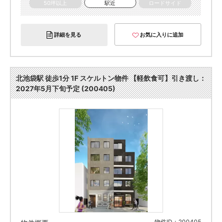
50坪以上
駅近
ロードサイド
詳細を見る
お気に入りに追加
北池袋駅 徒歩1分 1F スケルトン物件 【軽飲食可】引き渡し：
2027年5⽉下旬予定 (200405)
物件ID：200405