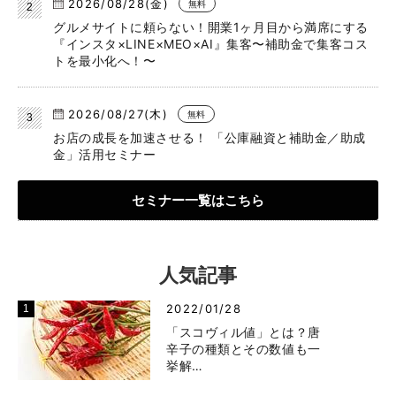
2026/08/28(金)
無料
グルメサイトに頼らない！開業1ヶ月目から満席にする
『インスタ×LINE×MEO×AI』集客〜補助金で集客コス
トを最小化へ！〜
2026/08/27(木)
無料
お店の成長を加速させる！ 「公庫融資と補助金／助成
金」活用セミナー
セミナー一覧はこちら
人気記事
2022/01/28
「スコヴィル値」とは？唐
辛子の種類とその数値も一
挙解…