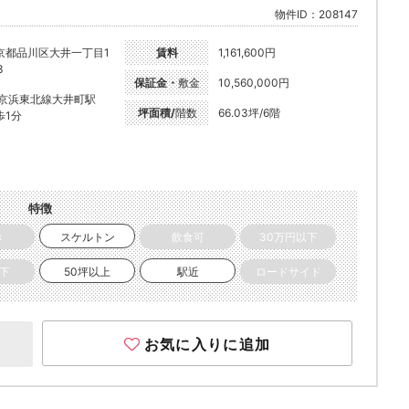
物件ID：208147
京都品川区大井一丁目1
賃料
1,161,600円
3
保証金・
敷金
10,560,000円
R京浜東北線大井町駅
坪面積/
階数
66.03坪/6階
歩1分
特徴
き
スケルトン
飲食可
30万円以下
以下
50坪以上
駅近
ロードサイド
お気に入りに追加