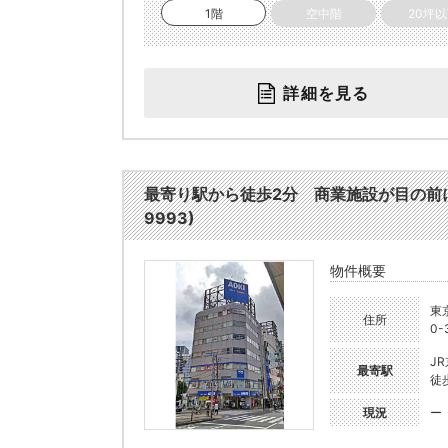
1階
空中階
20坪
詳細を見る
最寄り駅から徒歩2分 商業施設が目の前に
9993)
物件概要
東
住所
0-
J
最寄駅
徒
現況
ー