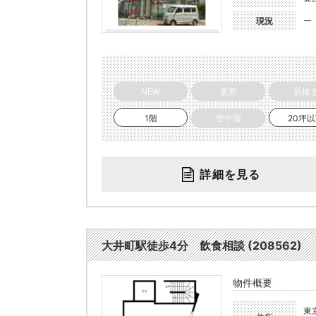
現況
ー
NEW
更新
居抜
1階
空中階
20坪
詳細を見る
大井町駅徒歩4分 飲食相談 (208562)
物件概要
東