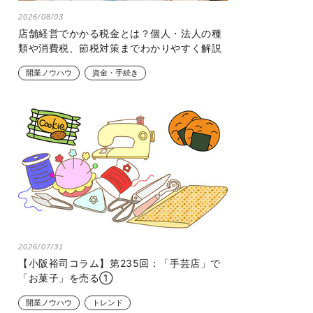
2026/08/03
店舗経営でかかる税金とは？個人・法人の種
類や消費税、節税対策までわかりやすく解説
開業ノウハウ
資金・手続き
2026/07/31
【小阪裕司コラム】第235回：「手芸店」で
「お菓子」を売る①
開業ノウハウ
トレンド