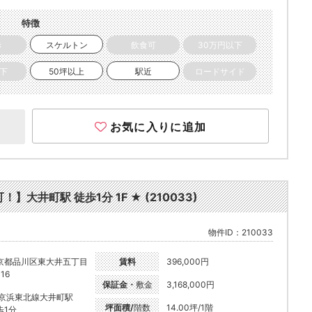
特徴
き
スケルトン
飲食可
30万円以下
以下
50坪以上
駅近
ロードサイド
お気に入りに追加
井町駅 徒歩1分 1F ★ (210033)
物件ID：210033
京都品川区東大井五丁目
賃料
396,000円
-16
保証金・
敷金
3,168,000円
R京浜東北線大井町駅
坪面積/
階数
14.00坪/1階
歩1分