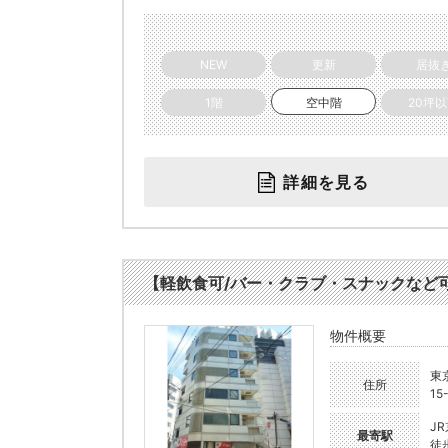
NEW
更新
居抜
1階
空中階
20坪
詳細を見る
【軽飲食可/バー・クラブ・スナックなど可！】大
物件概要
東
住所
15
J
最寄駅
徒