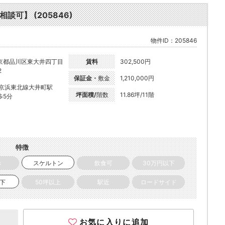
談可】 (205846)
物件ID：205846
京都品川区東大井四丁目
賃料
302,500円
2
保証金・
敷金
1,210,000円
R京浜東北線大井町駅
坪面積/
階数
11.86坪/11階
歩5分
特徴
き
スケルトン
飲食可
30万円以下
以下
50坪以上
駅近
ロードサイド
お気に入りに追加