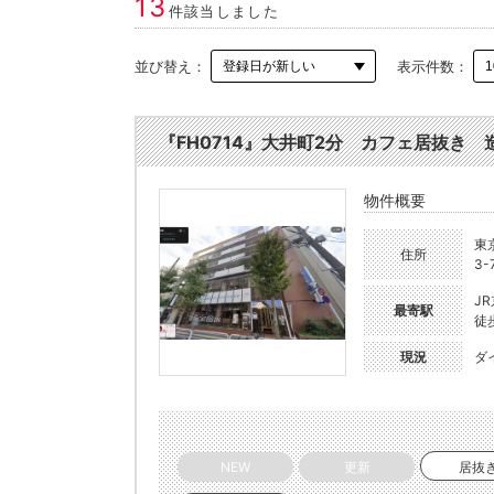
13
件該当しました
並び替え：
表示件数：
『FH0714』大井町2分 カフェ居抜き 造作
物件概要
東
住所
3-
J
最寄駅
徒
現況
ダ
NEW
更新
居抜