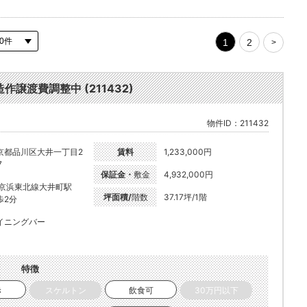
1
2
>
譲渡費調整中 (211432)
物件ID：211432
京都品川区大井一丁目2
賃料
1,233,000円
7
保証金・
敷金
4,932,000円
R京浜東北線大井町駅
坪面積/
階数
37.17坪/1階
歩2分
イニングバー
特徴
き
スケルトン
飲食可
30万円以下