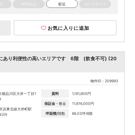
以下
50坪以上
駅近
ロードサイド
お気に入りに追加
あり利便性の高いエリアです 6階 (飲食不可) (20
物件ID：209993
京都品川区大井一丁目1
賃料
1,161,600円
3
保証金・
敷金
11,616,000円
R京浜東北線大井町駅
坪面積/
階数
66.03坪/6階
歩2分