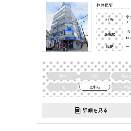
物件概要
東
住所
0-
J
最寄駅
徒
現況
ー
NEW
更新
居抜
1階
空中階
20坪
詳細を見る