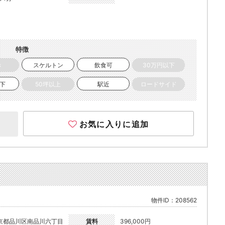
特徴
き
スケルトン
飲食可
30万円以下
以下
50坪以上
駅近
ロードサイド
お気に入りに追加
物件ID：208562
京都品川区南品川六丁目
賃料
396,000円