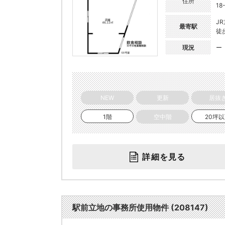
住所
18
J
最寄駅
徒
現況
ー
NEW
更新
居抜
1階
空中階
20坪
詳細を見る
駅前立地の事務所使用物件 (208147)