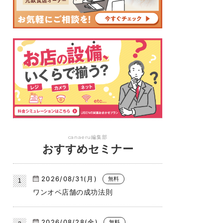
canaeru編集部
おすすめセミナー
2026/08/31(月)
無料
ワンオペ店舗の成功法則
2026/08/28(金)
無料