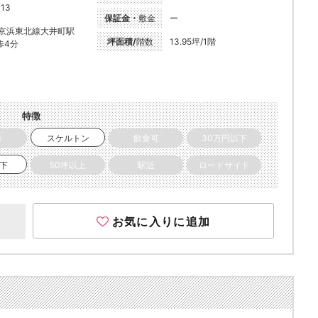
-13
保証金・
敷金
ー
R京浜東北線大井町駅
坪面積/
階数
13.95坪/1階
歩4分
特徴
き
スケルトン
飲食可
30万円以下
以下
50坪以上
駅近
ロードサイド
お気に入りに追加