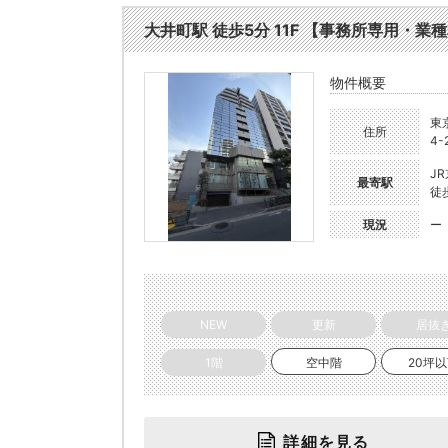
大井町駅 徒歩5分 11F 【事務所専用・業種相
物件概要
東
住所
4-
J
最寄駅
徒
現況
ー
NEW
更新
居抜
1階
空中階
20坪
詳細を見る