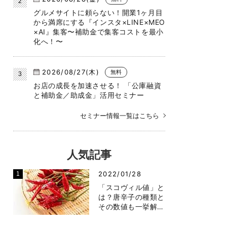
グルメサイトに頼らない！開業1ヶ月目
から満席にする『インスタ×LINE×MEO
×AI』集客〜補助金で集客コストを最小
化へ！〜
2026/08/27(木)
無料
お店の成長を加速させる！ 「公庫融資
と補助金／助成金」活用セミナー
セミナー情報一覧はこちら
人気記事
2022/01/28
「スコヴィル値」と
は？唐辛子の種類と
その数値も一挙解…