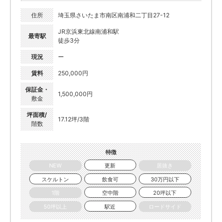
住所
埼玉県さいたま市南区南浦和二丁目27-12
JR京浜東北線南浦和駅
最寄駅
徒歩3分
現況
ー
賃料
250,000円
保証金・
1,500,000円
敷金
坪面積/
17.12坪/3階
階数
特徴
NEW
更新
居抜き
スケルトン
飲食可
30万円以下
1階
空中階
20坪以下
50坪以上
駅近
ロードサイド