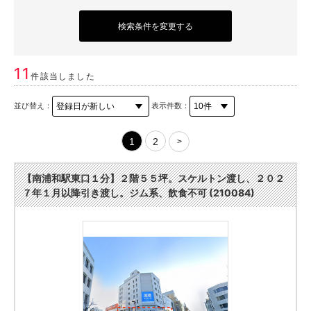
検索条件を変更する
11
件該当しました
並び替え：
表示件数：
1
2
>
【南浦和駅東口１分】２階５５坪。スケルトン渡し、２０２
７年１月以降引き渡し。ジム系、飲食不可 (210084)