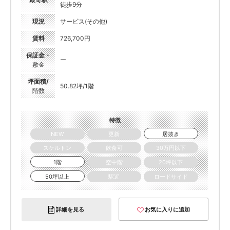
徒歩9分
現況
サービス(その他)
賃料
726,700円
保証金・
ー
敷金
坪面積/
50.82坪/1階
階数
特徴
NEW
更新
居抜き
スケルトン
飲食可
30万円以下
1階
空中階
20坪以下
50坪以上
駅近
ロードサイド
詳細を見る
お気に入りに追加