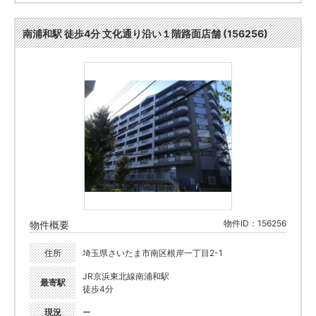
南浦和駅 徒歩4分 文化通り沿い１階路面店舗 (156256)
物件ID：156256
物件概要
住所
埼玉県さいたま市南区根岸一丁目2-1
JR京浜東北線南浦和駅
最寄駅
徒歩4分
現況
ー