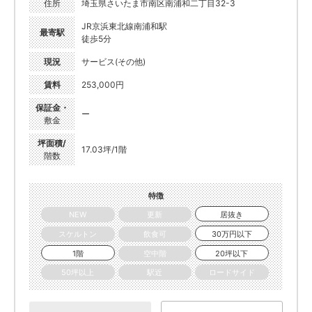
住所
埼玉県さいたま市南区南浦和二丁目32-3
JR京浜東北線南浦和駅
最寄駅
徒歩5分
現況
サービス(その他)
賃料
253,000円
保証金・
ー
敷金
坪面積/
17.03坪/1階
階数
特徴
NEW
更新
居抜き
スケルトン
飲食可
30万円以下
1階
空中階
20坪以下
50坪以上
駅近
ロードサイド