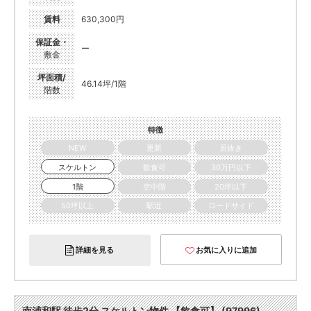
賃料
630,300円
保証金・
ー
敷金
坪面積/
46.14坪/1階
階数
特徴
NEW
更新
居抜き
スケルトン
飲食可
30万円以下
1階
空中階
20坪以下
50坪以上
駅近
ロードサイド
詳細を見る
お気に入りに追加
南浦和駅 徒歩2分 スケルトン物件 【飲食可】 (97996)