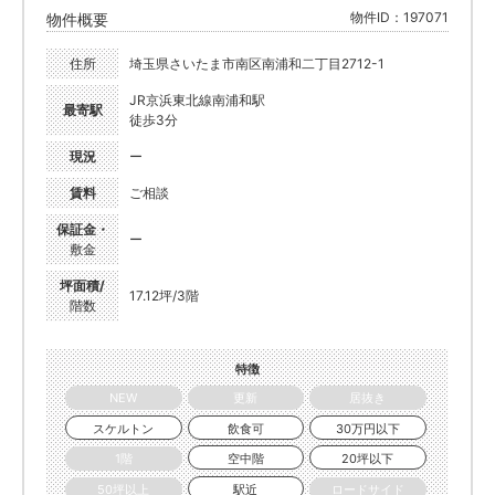
物件ID：197071
物件概要
住所
埼玉県さいたま市南区南浦和二丁目2712-1
JR京浜東北線南浦和駅
最寄駅
徒歩3分
現況
ー
賃料
ご相談
保証金・
ー
敷金
坪面積/
17.12坪/3階
階数
特徴
NEW
更新
居抜き
スケルトン
飲食可
30万円以下
1階
空中階
20坪以下
50坪以上
駅近
ロードサイド