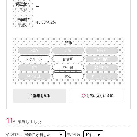
保証金・
ー
敷金
坪面積/
45.58坪/2階
階数
特徴
NEW
更新
居抜き
スケルトン
飲食可
30万円以下
1階
空中階
20坪以下
50坪以上
駅近
ロードサイド
詳細を見る
お気に入りに追加
11
件該当しました
並び替え：
表示件数：