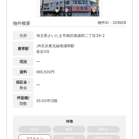
物件ID：209928
物件概要
住所
埼玉県さいたま市南区南浦和二丁目39-2
JR京浜東北線南浦和駅
最寄駅
徒歩2分
現況
ー
賃料
665,500円
保証金・
ー
敷金
坪面積/
55.00坪/2階
階数
特徴
NEW
更新
居抜き
スケルトン
飲食可
30万円以下