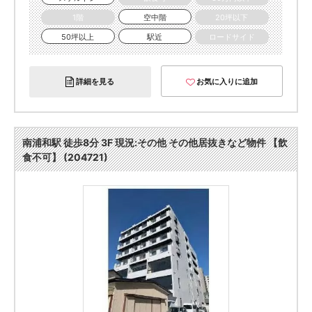
1階
空中階
20坪以下
50坪以上
駅近
ロードサイド
詳細を見る
お気に入りに追加
南浦和駅 徒歩8分 3F 現況:その他 その他居抜きなど物件 【飲
食不可】 (204721)