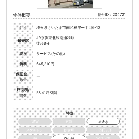
物件ID：204721
物件概要
住所
埼玉県さいたま市南区根岸一丁目6-12
JR京浜東北線南浦和駅
最寄駅
徒歩8分
現況
サービス(その他)
賃料
645,210円
保証金・
ー
敷金
坪面積/
58.41坪/3階
階数
特徴
NEW
更新
居抜き
スケルトン
飲食可
30万円以下
1階
空中階
20坪以下