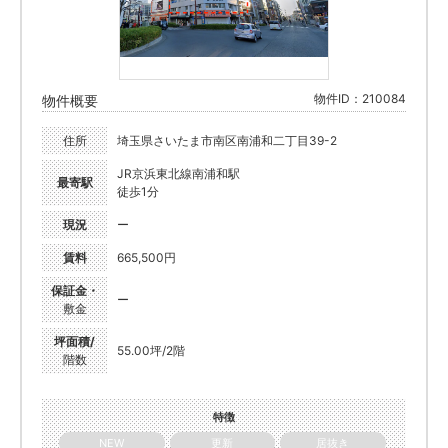
物件ID：210084
物件概要
住所
埼玉県さいたま市南区南浦和二丁目39-2
JR京浜東北線南浦和駅
最寄駅
徒歩1分
現況
ー
賃料
665,500円
保証金・
ー
敷金
坪面積/
55.00坪/2階
階数
特徴
NEW
更新
居抜き