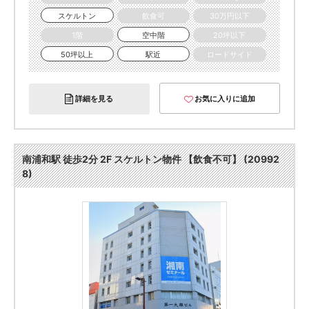
スケルトン
飲食可
30万円以下
1階
空中階
20坪以下
50坪以上
駅近
ロードサイド
詳細を見る
お気に入りに追加
南浦和駅 徒歩2分 2F スケルトン物件 【飲食不可】 (20992
8)