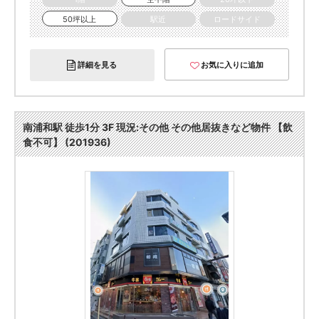
50坪以上
駅近
ロードサイド
詳細を見る
お気に入りに追加
南浦和駅 徒歩1分 3F 現況:その他 その他居抜きなど物件 【飲
食不可】 (201936)