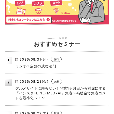
canaeru編集部
おすすめセミナー
2026/08/31(月)
無料
ワンオペ店舗の成功法則
2026/08/28(金)
無料
グルメサイトに頼らない！開業1ヶ月目から満席にする
『インスタ×LINE×MEO×AI』集客〜補助金で集客コス
トを最小化へ！〜
2026/08/27(木)
無料