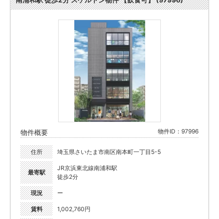
物件ID：97996
物件概要
住所
埼玉県さいたま市南区南本町一丁目5-5
JR京浜東北線南浦和駅
最寄駅
徒歩2分
現況
ー
賃料
1,002,760円