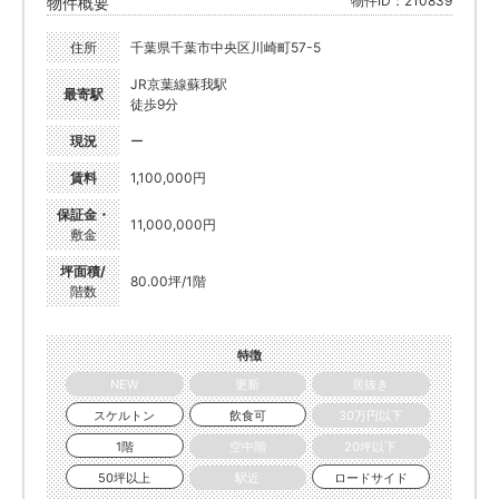
物件ID：210839
物件概要
住所
千葉県千葉市中央区川崎町57-5
JR京葉線蘇我駅
最寄駅
徒歩9分
現況
ー
賃料
1,100,000円
保証金・
11,000,000円
敷金
坪面積/
80.00坪/1階
階数
特徴
NEW
更新
居抜き
スケルトン
飲食可
30万円以下
1階
空中階
20坪以下
50坪以上
駅近
ロードサイド