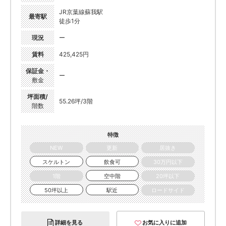
JR京葉線蘇我駅
最寄駅
徒歩1分
現況
ー
賃料
425,425円
保証金・
ー
敷金
坪面積/
55.26坪/3階
階数
特徴
NEW
更新
居抜き
スケルトン
飲食可
30万円以下
1階
空中階
20坪以下
50坪以上
駅近
ロードサイド
詳細を見る
お気に入りに追加