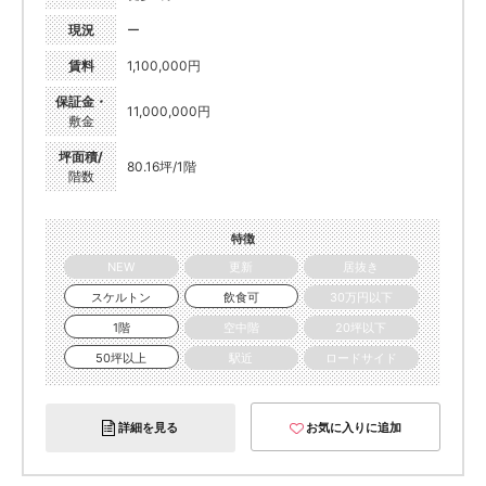
現況
ー
賃料
1,100,000円
保証金・
11,000,000円
敷金
坪面積/
80.16坪/1階
階数
特徴
NEW
更新
居抜き
スケルトン
飲食可
30万円以下
1階
空中階
20坪以下
50坪以上
駅近
ロードサイド
詳細を見る
お気に入りに追加