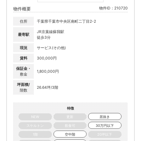
物件ID：210720
物件概要
住所
千葉県千葉市中央区南町二丁目2-2
JR京葉線蘇我駅
最寄駅
徒歩3分
現況
サービス(その他)
賃料
300,000円
保証金・
1,800,000円
敷金
坪面積/
26.64坪/3階
階数
特徴
NEW
更新
居抜き
スケルトン
飲食可
30万円以下
1階
空中階
20坪以下