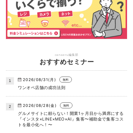
canaeru編集部
おすすめセミナー
2026/08/31(月)
無料
ワンオペ店舗の成功法則
2026/08/28(金)
無料
グルメサイトに頼らない！開業1ヶ月目から満席にする
『インスタ×LINE×MEO×AI』集客〜補助金で集客コス
トを最小化へ！〜