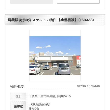
蘇我駅 徒歩9分 スケルトン物件 【業種相談】 (169338)
物件ID：169338
物件概要
住所
千葉県千葉市中央区川崎町57-5
JR京葉線蘇我駅
最寄駅
徒歩9分