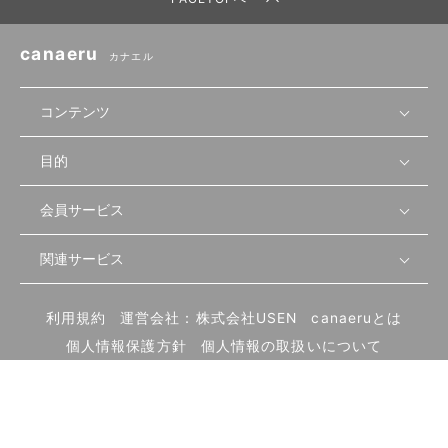
canaeru
カナエル
コンテンツ
目的
無料開業相談
セミナーで学ぶ
会員サービス
店舗運営
物件を探す
セミナー情報
資金・手続き
関連サービス
会員登録
先輩開業者の声
セミナー動画
首都圏
物件
メルマガ設定
記事から学ぶ
セミナー協力一覧
大阪
飲食店サクセスガイド（外部サイト）
内装・設備
利用規約
運営会社：株式会社USEN
canaeruとは
ログイン
飲食店の始め方
北海道
開業・経営に関する記事
個人情報保護方針
個人情報の取扱いについて
食材・仕入れ
業態別の開業方法
東海
編集ポリシー
お問い合わせ
サイトマップ
集客・宣伝
その他
トレンド
UIターン開業特集