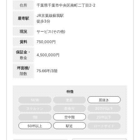
住所
千葉県千葉市中央区南町二丁目2-2
JR京葉線蘇我駅
最寄駅
徒歩3分
現況
サービス(その他)
賃料
750,000円
保証金・
4,500,000円
敷金
坪面積/
75.66坪/3階
階数
特徴
NEW
更新
居抜き
スケルトン
飲食可
30万円以下
1階
空中階
20坪以下
50坪以上
駅近
ロードサイド