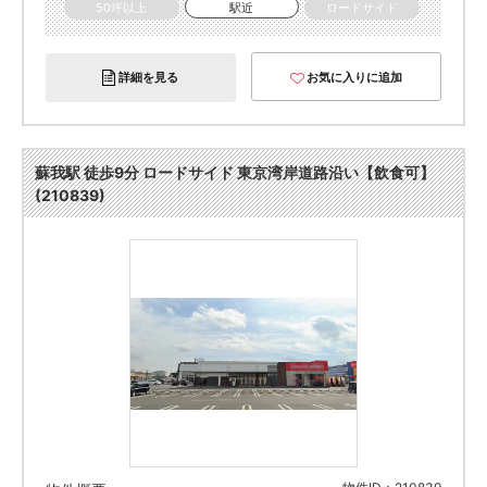
50坪以上
駅近
ロードサイド
詳細を見る
お気に入りに追加
蘇我駅 徒歩9分 ロードサイド 東京湾岸道路沿い【飲食可】
(210839)