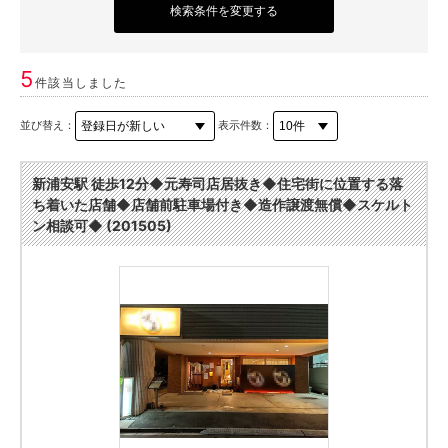
検索条件を変更する
5
件該当しました
並び替え：
表示件数：
新浦安駅 徒歩12分◆元寿司店居抜き◆住宅街に位置する落
ち着いた店舗◆店舗前駐車場付き◆造作譲渡無償◆スケルト
ン相談可◆ (201505)