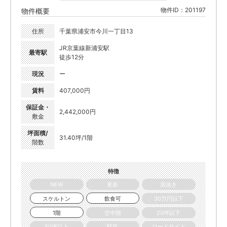
物件ID：201197
物件概要
住所
千葉県浦安市今川一丁目13
JR京葉線新浦安駅
最寄駅
徒歩12分
現況
ー
賃料
407,000円
保証金・
2,442,000円
敷金
坪面積/
31.40坪/1階
階数
特徴
NEW
更新
居抜き
スケルトン
飲食可
30万円以下
1階
空中階
20坪以下
50坪以上
駅近
ロードサイド