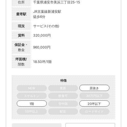
住所
千葉県浦安市美浜三丁目25-15
JR京葉線新浦安駅
最寄駅
徒歩6分
現況
サービス(その他)
賃料
320,000円
保証金・
960,000円
敷金
坪面積/
18.50坪/1階
階数
特徴
NEW
更新
居抜き
スケルトン
飲食可
30万円以下
1階
空中階
20坪以下
50坪以上
駅近
ロードサイド