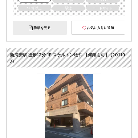
50坪以上
駅近
ロードサイド
詳細を見る
お気に入りに追加
新浦安駅 徒歩12分 1F スケルトン物件 【何業も可】 (20119
7)