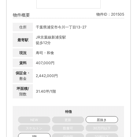
物件ID：201505
物件概要
住所
千葉県浦安市今川一丁目13-27
JR京葉線新浦安駅
最寄駅
徒歩12分
現況
寿司・和食
賃料
407,000円
保証金・
2,442,000円
敷金
坪面積/
31.40坪/1階
階数
特徴
NEW
更新
居抜き
スケルトン
飲食可
30万円以下
1階
空中階
20坪以下