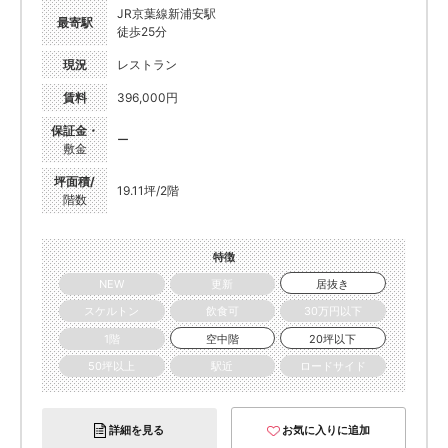
JR京葉線新浦安駅
最寄駅
徒歩25分
現況
レストラン
賃料
396,000円
保証金・
ー
敷金
坪面積/
19.11坪/2階
階数
特徴
NEW
更新
居抜き
スケルトン
飲食可
30万円以下
1階
空中階
20坪以下
50坪以上
駅近
ロードサイド
詳細を見る
お気に入りに追加