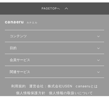
PAGETOPへ
canaeru
カナエル
コンテンツ
目的
無料開業相談
セミナーで学ぶ
会員サービス
店舗運営
物件を探す
セミナー情報
資金・手続き
関連サービス
会員登録
先輩開業者の声
セミナー動画
首都圏
物件
メルマガ設定
記事から学ぶ
セミナー協力一覧
大阪
飲食店サクセスガイド（外部サイト）
内装・設備
利用規約
運営会社：株式会社USEN
canaeruとは
ログイン
飲食店の始め方
北海道
開業・経営に関する記事
個人情報保護方針
個人情報の取扱いについて
食材・仕入れ
業態別の開業方法
東海
編集ポリシー
お問い合わせ
サイトマップ
集客・宣伝
その他