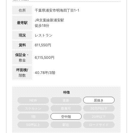
住所
千葉県浦安市明海四丁目1-1
JR京葉線新浦安駅
最寄駅
徒歩18分
現況
レストラン
賃料
611,550円
保証金・
6,115,500円
敷金
坪面積/
40.78坪/3階
階数
特徴
NEW
更新
居抜き
スケルトン
飲食可
30万円以下
1階
空中階
20坪以下
50坪以上
駅近
ロードサイド