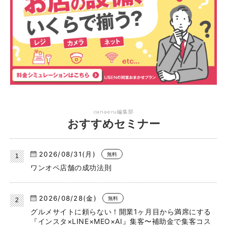
canaeru編集部
おすすめセミナー
2026/08/31(月)
無料
ワンオペ店舗の成功法則
2026/08/28(金)
無料
グルメサイトに頼らない！開業1ヶ月目から満席にする
『インスタ×LINE×MEO×AI』集客〜補助金で集客コス