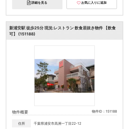
詳細を見る
お気に入りに追加
新浦安駅 徒歩25分 現況:レストラン 飲食居抜き物件 【飲食
可】 (151188)
物件ID：151188
物件概要
住所
千葉県浦安市高洲一丁目22-12