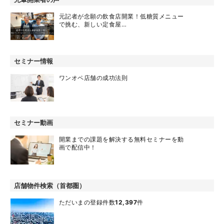
元記者が念願の飲食店開業！低糖質メニュー
で挑む、新しい定食屋…
セミナー情報
ワンオペ店舗の成功法則
セミナー動画
開業までの課題を解決する無料セミナーを動
画で配信中！
店舗物件検索（首都圏）
ただいまの登録件数
12,397
件