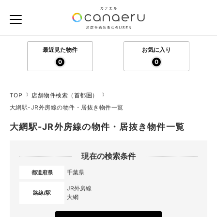
最近見た物件
お気に入り
0
0
TOP
店舗物件検索（首都圏）
大網駅-JR外房線の物件・居抜き物件一覧
大網駅-JR外房線の物件・居抜き物件一覧
現在の検索条件
千葉県
都道府県
JR外房線
路線/駅
大網