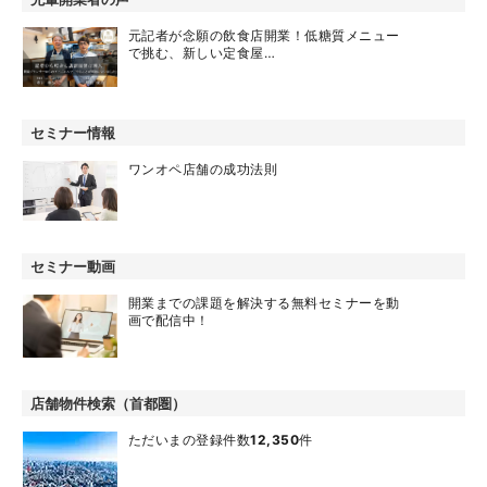
元記者が念願の飲食店開業！低糖質メニュー
で挑む、新しい定食屋…
セミナー情報
ワンオペ店舗の成功法則
セミナー動画
開業までの課題を解決する無料セミナーを動
画で配信中！
店舗物件検索（首都圏）
ただいまの登録件数
12,350
件