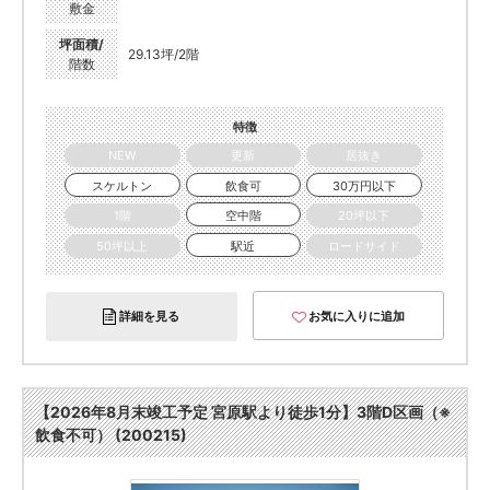
敷金
坪面積/
29.13坪/2階
階数
特徴
NEW
更新
居抜き
スケルトン
飲食可
30万円以下
1階
空中階
20坪以下
50坪以上
駅近
ロードサイド
詳細を見る
お気に入りに追加
【2026年8月末竣工予定 宮原駅より徒歩1分】3階D区画（※
飲食不可） (200215)