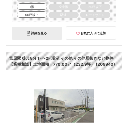
1階
空中階
20坪以下
50坪以上
駅近
ロードサイド
詳細を見る
お気に入りに追加
宮原駅 徒歩8分 1F〜2F 現況:その他 その他居抜きなど物件
【業種相談】土地面積 770.00㎡（232.9坪） (209940)