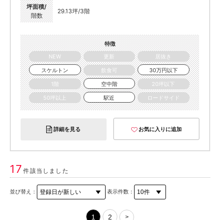
坪面積/
29.13坪/3階
階数
特徴
NEW
更新
居抜き
スケルトン
飲食可
30万円以下
1階
空中階
20坪以下
50坪以上
駅近
ロードサイド
詳細を見る
お気に入りに追加
17
件該当しました
並び替え：
表示件数：
1
2
>