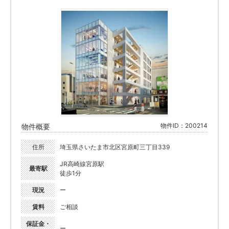
物件ID：200214
物件概要
住所
埼玉県さいたま市北区宮原町三丁目339
JR高崎線宮原駅
最寄駅
徒歩1分
現況
ー
賃料
ご相談
保証金・
ー