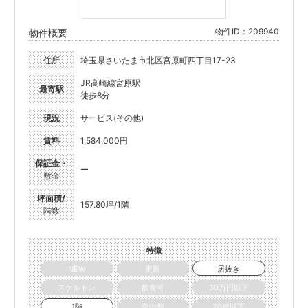
物件ID：209940
物件概要
住所
埼玉県さいたま市北区宮原町四丁目17-23
JR高崎線宮原駅
最寄駅
徒歩8分
現況
サービス(その他)
賃料
1,584,000円
保証金・
ー
敷金
坪面積/
157.80坪/1階
階数
特徴
NEW
更新
居抜き
スケルトン
飲食可
30万円以下
1階
空中階
20坪以下