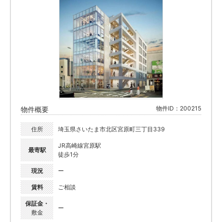
物件ID：200215
物件概要
住所
埼玉県さいたま市北区宮原町三丁目339
JR高崎線宮原駅
最寄駅
徒歩1分
現況
ー
賃料
ご相談
保証金・
ー
敷金