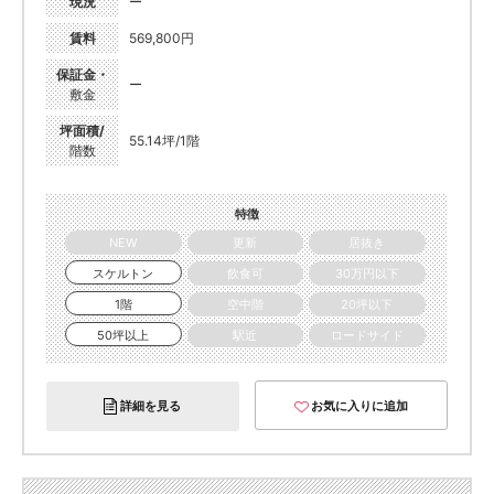
現況
ー
賃料
569,800円
保証金・
ー
敷金
坪面積/
55.14坪/1階
階数
特徴
NEW
更新
居抜き
スケルトン
飲食可
30万円以下
1階
空中階
20坪以下
50坪以上
駅近
ロードサイド
詳細を見る
お気に入りに追加