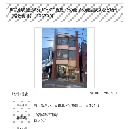
■宮原駅 徒歩5分 1F〜2F 現況:その他 その他居抜きなど物件
【軽飲食可】 (206703)
物件ID：206703
物件概要
住所
埼玉県さいたま市北区宮原町三丁目364-2
JR高崎線宮原駅
最寄駅
徒歩5分