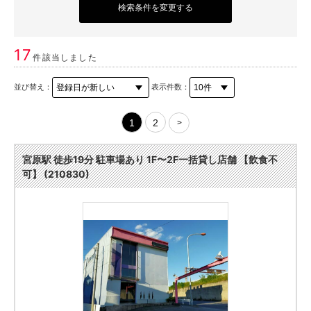
検索条件を変更する
17
件該当しました
並び替え：
表示件数：
1
2
>
宮原駅 徒歩19分 駐車場あり 1F〜2F一括貸し店舗 【飲食不
可】 (210830)