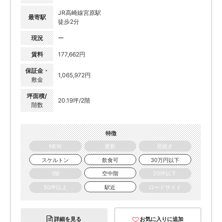
JR高崎線宮原駅
最寄駅
徒歩2分
現況
ー
賃料
177,662円
保証金・
1,065,972円
敷金
坪面積/
20.19坪/2階
階数
特徴
NEW
更新
居抜き
スケルトン
飲食可
30万円以下
1階
空中階
20坪以下
50坪以上
駅近
ロードサイド
詳細を見る
お気に入りに追加