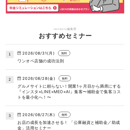
canaeru編集部
おすすめセミナー
2026/08/31(月)
無料
ワンオペ店舗の成功法則
2026/08/28(金)
無料
グルメサイトに頼らない！開業1ヶ月目から満席にする
『インスタ×LINE×MEO×AI』集客〜補助金で集客コス
トを最小化へ！〜
2026/08/27(木)
無料
お店の成長を加速させる！ 「公庫融資と補助金／助成
金」活用セミナー