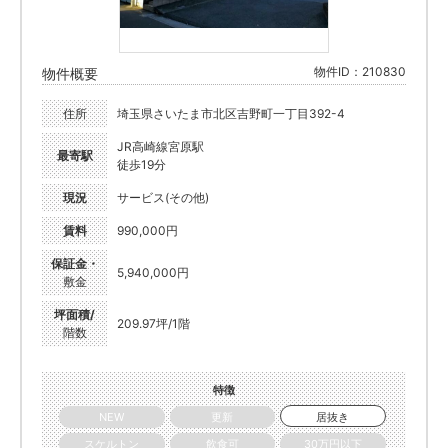
物件ID：210830
物件概要
住所
埼玉県さいたま市北区吉野町一丁目392-4
JR高崎線宮原駅
最寄駅
徒歩19分
現況
サービス(その他)
賃料
990,000円
保証金・
5,940,000円
敷金
坪面積/
209.97坪/1階
階数
特徴
NEW
更新
居抜き
スケルトン
飲食可
30万円以下