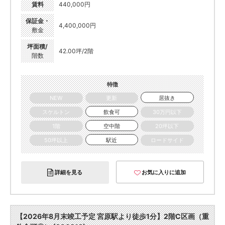
賃料
440,000円
保証金・
4,400,000円
敷金
坪面積/
42.00坪/2階
階数
特徴
NEW
更新
居抜き
スケルトン
飲食可
30万円以下
1階
空中階
20坪以下
50坪以上
駅近
ロードサイド
詳細を見る
お気に入りに追加
【2026年8月末竣工予定 宮原駅より徒歩1分】2階C区画（重