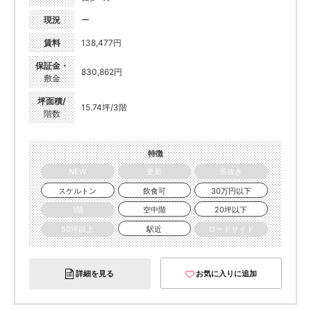
現況
ー
賃料
138,477円
保証金・
830,862円
敷金
坪面積/
15.74坪/3階
階数
特徴
NEW
更新
居抜き
スケルトン
飲食可
30万円以下
1階
空中階
20坪以下
50坪以上
駅近
ロードサイド
詳細を見る
お気に入りに追加