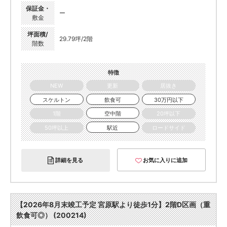
保証金・
ー
敷金
坪面積/
29.79坪/2階
階数
特徴
NEW
更新
居抜き
スケルトン
飲食可
30万円以下
1階
空中階
20坪以下
50坪以上
駅近
ロードサイド
詳細を見る
お気に入りに追加
【2026年8月末竣工予定 宮原駅より徒歩1分】2階D区画（重
飲食可◎） (200214)