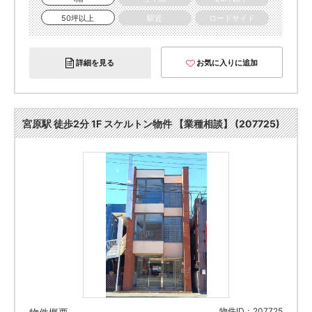
50坪以上
駅近
ロードサイド
詳細を見る
お気に入りに追加
宮原駅 徒歩2分 1F スケルトン物件 【業種相談】 (207725)
物件ID：207725