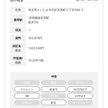
物件概要
住所
埼玉県さいたま市北区宮原町三丁目364-2
JR高崎線宮原駅
最寄駅
徒歩2分
現況
ー
賃料
253,676円
保証金・
1,522,056円
敷金
坪面積/
19.22坪/1階
階数
特徴
NEW
更新
居抜き
スケルトン
飲食可
30万円以下
1階
空中階
20坪以下
50坪以上
駅近
ロードサイド