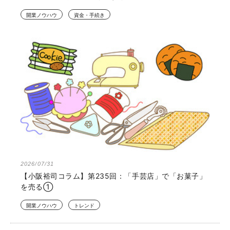
開業ノウハウ
資金・手続き
2026/07/31
【小阪裕司コラム】第235回：「手芸店」で「お菓子」
を売る①
開業ノウハウ
トレンド