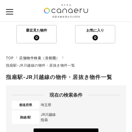
最近見た物件
お気に入り
0
0
TOP
店舗物件検索（首都圏）
指扇駅-JR川越線の物件・居抜き物件一覧
指扇駅-JR川越線の物件・居抜き物件一覧
現在の検索条件
埼玉県
都道府県
JR川越線
路線/駅
指扇