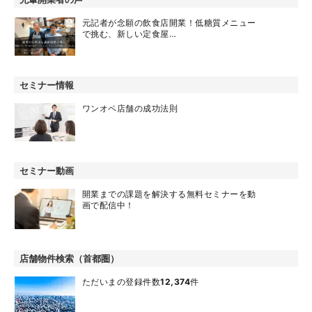
元記者が念願の飲食店開業！低糖質メニュー
で挑む、新しい定食屋…
セミナー情報
ワンオペ店舗の成功法則
セミナー動画
開業までの課題を解決する無料セミナーを動
画で配信中！
店舗物件検索（首都圏）
ただいまの登録件数
12,374
件