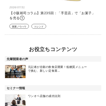
2026/07/31
【小阪裕司コラム】第235回：「手芸店」で「お菓子」
を売る①
開業ノウハウ
トレンド
お役立ちコンテンツ
先輩開業者の声
元記者が念願の飲食店開業！低糖質メニュー
で挑む、新しい定食屋…
セミナー情報
ワンオペ店舗の成功法則