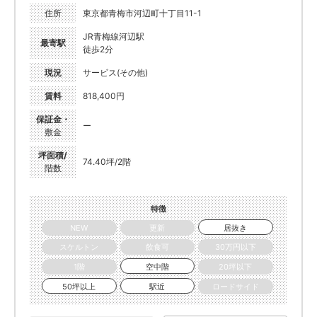
住所
東京都青梅市河辺町十丁目11-1
JR青梅線河辺駅
最寄駅
徒歩2分
現況
サービス(その他)
賃料
818,400円
保証金・
ー
敷金
坪面積/
74.40坪/2階
階数
特徴
NEW
更新
居抜き
スケルトン
飲食可
30万円以下
1階
空中階
20坪以下
50坪以上
駅近
ロードサイド