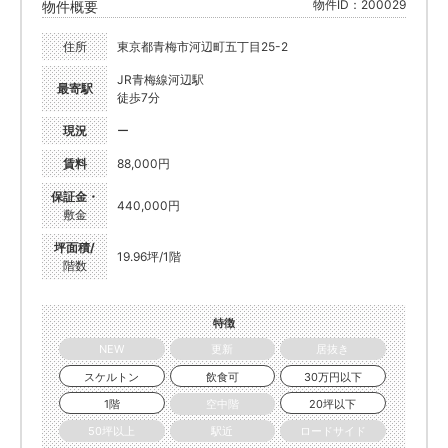
物件ID：200029
物件概要
住所
東京都青梅市河辺町五丁目25-2
JR青梅線河辺駅
最寄駅
徒歩7分
現況
ー
賃料
88,000円
保証金・
440,000円
敷金
坪面積/
19.96坪/1階
階数
特徴
NEW
更新
居抜き
スケルトン
飲食可
30万円以下
1階
空中階
20坪以下
50坪以上
駅近
ロードサイド