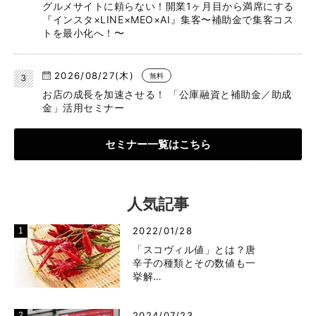
グルメサイトに頼らない！開業1ヶ月目から満席にする
『インスタ×LINE×MEO×AI』集客〜補助金で集客コス
トを最小化へ！〜
2026/08/27(木)
無料
お店の成長を加速させる！ 「公庫融資と補助金／助成
金」活用セミナー
セミナー一覧はこちら
人気記事
2022/01/28
「スコヴィル値」とは？唐
辛子の種類とその数値も一
挙解…
2024/07/23