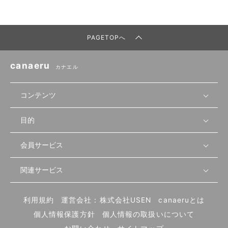
PAGETOPへ
canaeru
カナエル
コンテンツ
目的
無料開業相談
セミナーで学ぶ
会員サービス
店舗運営
物件を探す
セミナー情報
資金・手続き
関連サービス
会員登録
先輩開業者の声
セミナー動画
首都圏
物件
メルマガ設定
記事から学ぶ
セミナー協力一覧
大阪
飲食店サクセスガイド（外部サイト）
内装・設備
利用規約
運営会社：株式会社USEN
canaeruとは
ログイン
飲食店の始め方
北海道
開業・経営に関する記事
個人情報保護方針
個人情報の取扱いについて
食材・仕入れ
業態別の開業方法