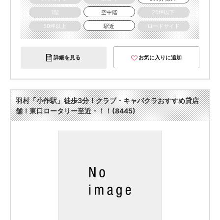
1階
空中階
20坪以下
50坪以上
駅近
ロードサイド
詳細を見る
お気に入りに追加
羽村「小作駅」徒歩3分！クラブ・キャバクラおすすめ貸店
舗！東口ロータリー至近・！！(8445)