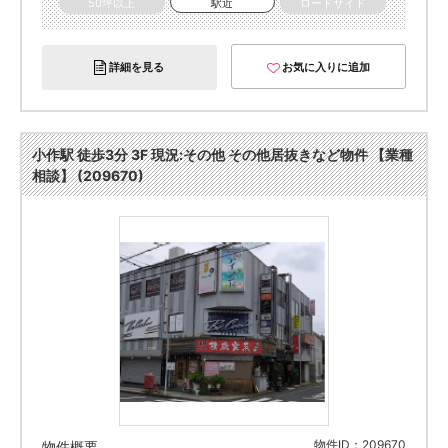
50坪以上
駅近
ロードサイド
詳細を見る
お気に入りに追加
小作駅 徒歩3分 3F 現況:その他 その他居抜きなど物件 【業種
相談】 (209670)
物件ID：209670
物件概要