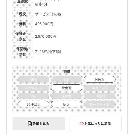
最寄駅
徒歩1分
現況
サービス(その他)
賃料
495,000円
保証金・
2,970,000円
敷金
坪面積/
71.26坪/地下1階
階数
特徴
NEW
更新
居抜き
スケルトン
飲食可
30万円以下
1階
空中階
20坪以下
50坪以上
駅近
ロードサイド
詳細を見る
お気に入りに追加