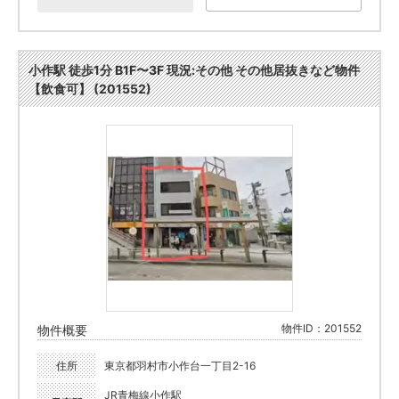
小作駅 徒歩1分 B1F〜3F 現況:その他 その他居抜きなど物件
【飲食可】 (201552)
物件ID：201552
物件概要
住所
東京都羽村市小作台一丁目2-16
JR青梅線小作駅