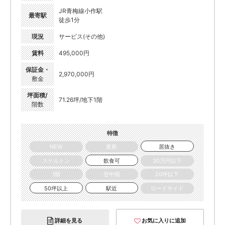
JR青梅線小作駅
最寄駅
徒歩1分
現況
サービス(その他)
賃料
495,000円
保証金・
2,970,000円
敷金
坪面積/
71.26坪/地下1階
階数
特徴
NEW
更新
居抜き
スケルトン
飲食可
30万円以下
1階
空中階
20坪以下
50坪以上
駅近
ロードサイド
詳細を見る
お気に入りに追加