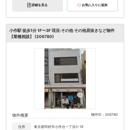
詳細を見る
お気に入りに追加
小作駅 徒歩1分 1F〜3F 現況:その他 その他居抜きなど物件
【業種相談】 (206780)
物件ID：206780
物件概要
住所
東京都羽村市小作台一丁目2-16