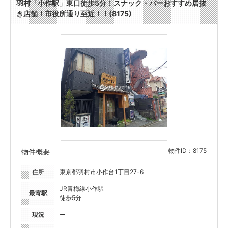
羽村「小作駅」東口徒歩5分！スナック・バーおすすめ居抜
き店舗！市役所通り至近！！(8175)
物件ID：8175
物件概要
住所
東京都羽村市小作台1丁目27-6
JR青梅線小作駅
最寄駅
徒歩5分
現況
ー