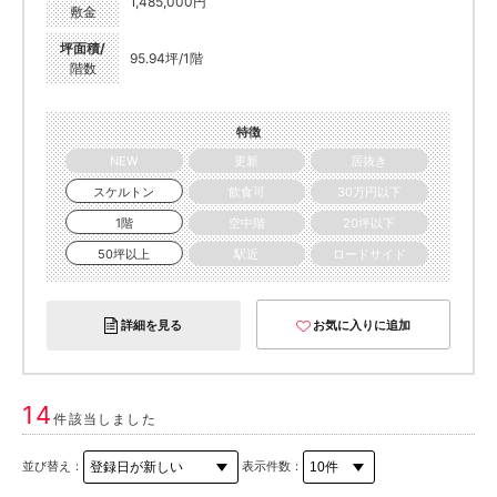
1,485,000円
敷金
坪面積/
95.94坪/1階
階数
特徴
NEW
更新
居抜き
スケルトン
飲食可
30万円以下
1階
空中階
20坪以下
50坪以上
駅近
ロードサイド
詳細を見る
お気に入りに追加
14
件該当しました
並び替え：
表示件数：