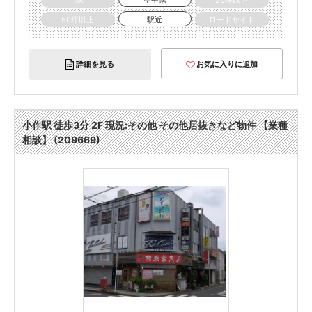
1階
空中階
20坪以下
50坪以上
駅近
ロードサイド
詳細を見る
お気に入りに追加
小作駅 徒歩3分 2F 現況:その他 その他居抜きなど物件 【業種
相談】 (209669)