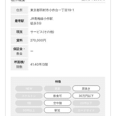
住所
東京都羽村市小作台一丁目19-1
JR青梅線小作駅
最寄駅
徒歩3分
現況
サービス(その他)
賃料
270,000円
保証金・
ー
敷金
坪面積/
41.40坪/3階
階数
特徴
NEW
更新
居抜き
スケルトン
飲食可
30万円以下
1階
空中階
20坪以下
50坪以上
駅近
ロードサイド