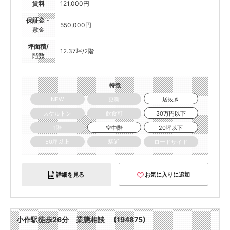
賃料
121,000円
保証金・
550,000円
敷金
坪面積/
12.37坪/2階
階数
特徴
NEW
更新
居抜き
スケルトン
飲食可
30万円以下
1階
空中階
20坪以下
50坪以上
駅近
ロードサイド
詳細を見る
お気に入りに追加
小作駅徒歩26分 業態相談 (194875)