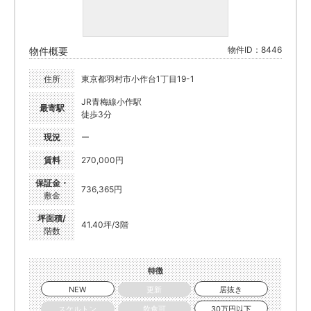
物件ID：8446
物件概要
住所
東京都羽村市小作台1丁目19-1
JR青梅線小作駅
最寄駅
徒歩3分
現況
ー
賃料
270,000円
保証金・
736,365円
敷金
坪面積/
41.40坪/3階
階数
特徴
NEW
更新
居抜き
スケルトン
飲食可
30万円以下