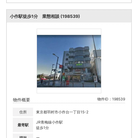
小作駅徒歩1分 業態相談 (198539)
物件ID：198539
物件概要
住所
東京都羽村市小作台一丁目15-2
JR青梅線小作駅
最寄駅
徒歩1分
現況
ー