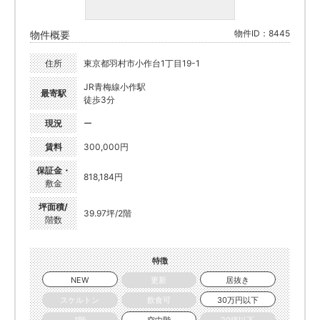
物件ID：8445
物件概要
住所
東京都羽村市小作台1丁目19-1
JR青梅線小作駅
最寄駅
徒歩3分
現況
ー
賃料
300,000円
保証金・
818,184円
敷金
坪面積/
39.97坪/2階
階数
特徴
NEW
更新
居抜き
スケルトン
飲食可
30万円以下