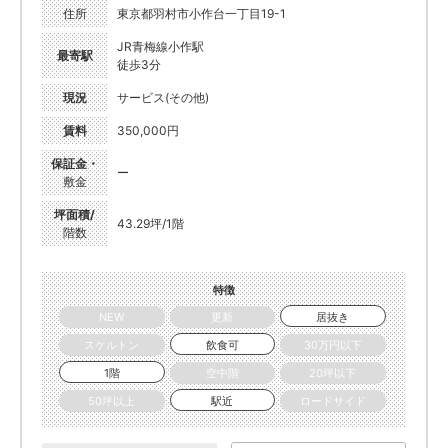
住所
東京都羽村市小作台一丁目19-1
JR青梅線小作駅
最寄駅
徒歩3分
現況
サービス(その他)
賃料
350,000円
保証金・
ー
敷金
坪面積/
43.29坪/1階
階数
特徴
NEW
更新
居抜き
スケルトン
飲食可
30万円以下
1階
空中階
20坪以下
50坪以上
駅近
ロードサイド