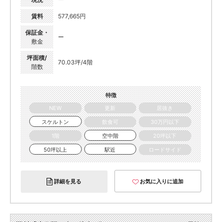
賃料
577,665円
保証金・
ー
敷金
坪面積/
70.03坪/4階
階数
特徴
NEW
更新
居抜き
スケルトン
飲食可
30万円以下
1階
空中階
20坪以下
50坪以上
駅近
ロードサイド
詳細を見る
お気に入りに追加