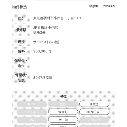
物件ID：209669
物件概要
住所
東京都羽村市小作台一丁目19-1
JR青梅線小作駅
最寄駅
徒歩3分
現況
サービス(その他)
賃料
300,000円
保証金・
ー
敷金
坪面積/
39.97坪/2階
階数
特徴
NEW
更新
居抜き
スケルトン
飲食可
30万円以下
1階
空中階
20坪以下