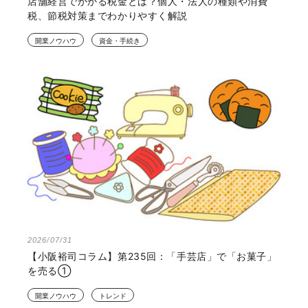
店舗経営でかかる税金とは？個人・法人の種類や消費
税、節税対策までわかりやすく解説
開業ノウハウ
資金・手続き
2026/07/31
【小阪裕司コラム】第235回：「手芸店」で「お菓子」
を売る①
開業ノウハウ
トレンド