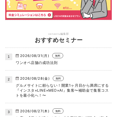
canaeru編集部
おすすめセミナー
2026/08/31(月)
無料
ワンオペ店舗の成功法則
2026/08/28(金)
無料
グルメサイトに頼らない！開業1ヶ月目から満席にする
『インスタ×LINE×MEO×AI』集客〜補助金で集客コス
トを最小化へ！〜
2026/08/27(木)
無料