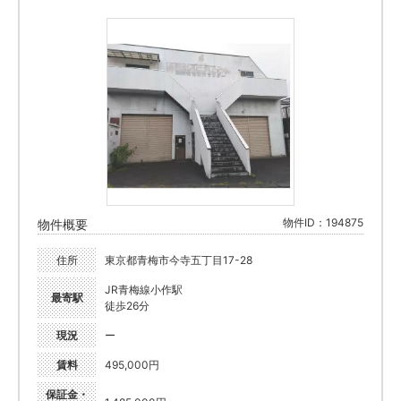
物件ID：194875
物件概要
住所
東京都青梅市今寺五丁目17-28
JR青梅線小作駅
最寄駅
徒歩26分
現況
ー
賃料
495,000円
保証金・