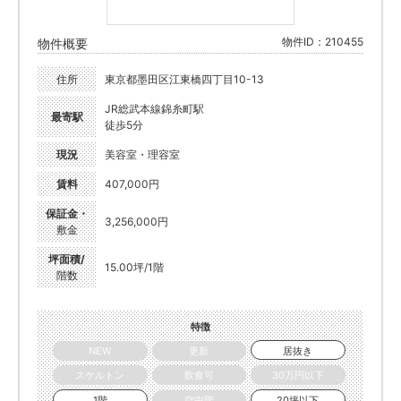
物件ID：210455
物件概要
住所
東京都墨田区江東橋四丁目10-13
JR総武本線錦糸町駅
最寄駅
徒歩5分
現況
美容室・理容室
賃料
407,000円
保証金・
3,256,000円
敷金
坪面積/
15.00坪/1階
階数
特徴
NEW
更新
居抜き
スケルトン
飲食可
30万円以下
1階
空中階
20坪以下