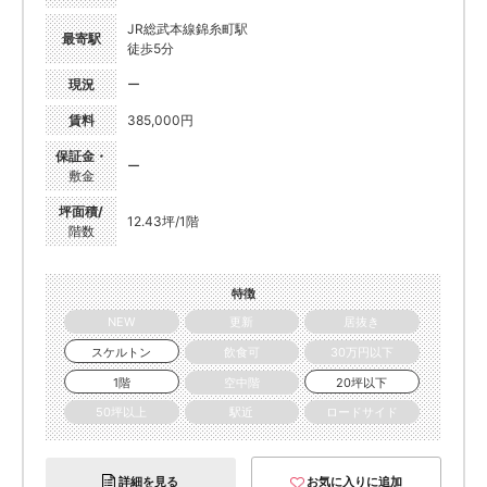
JR総武本線錦糸町駅
最寄駅
徒歩5分
現況
ー
賃料
385,000円
保証金・
ー
敷金
坪面積/
12.43坪/1階
階数
特徴
NEW
更新
居抜き
スケルトン
飲食可
30万円以下
1階
空中階
20坪以下
50坪以上
駅近
ロードサイド
詳細を見る
お気に入りに追加