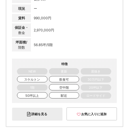
現況
ー
賃料
990,000円
保証金・
2,970,000円
敷金
坪面積/
56.85坪/5階
階数
特徴
NEW
更新
居抜き
スケルトン
飲食可
30万円以下
1階
空中階
20坪以下
50坪以上
駅近
ロードサイド
詳細を見る
お気に入りに追加