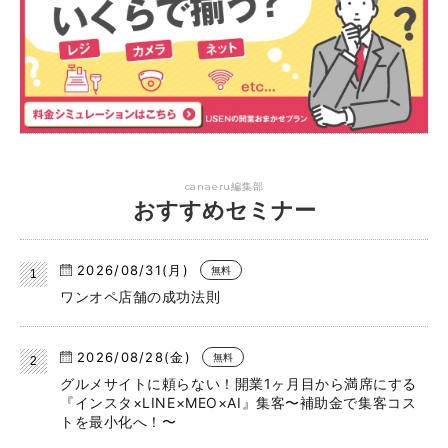
canaeru編集部
おすすめセミナー
2026/08/31(月)
無料
ワンオペ店舗の成功法則
2026/08/28(金)
無料
グルメサイトに頼らない！開業1ヶ月目から満席にする
『インスタ×LINE×MEO×AI』集客〜補助金で集客コス
トを最小化へ！〜