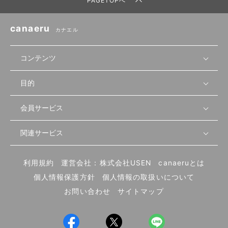
PAGETOPへ
canaeru
カナエル
コンテンツ
目的
無料開業相談
セミナーで学ぶ
会員サービス
店舗運営
物件を探す
セミナー情報
資金・手続き
関連サービス
会員登録
先輩開業者の声
セミナー動画
首都圏
物件
メルマガ設定
記事から学ぶ
セミナー協力一覧
大阪
飲食店サクセスガイド（外部サイト）
内装・設備
利用規約
運営会社：株式会社USEN
canaeruとは
ログイン
飲食店の始め方
北海道
開業・経営に関する記事
個人情報保護方針
個人情報の取扱いについて
食材・仕入れ
業態別の開業方法
東海
編集ポリシー
お問い合わせ
サイトマップ
集客・宣伝
その他
トレンド
UIターン開業特集