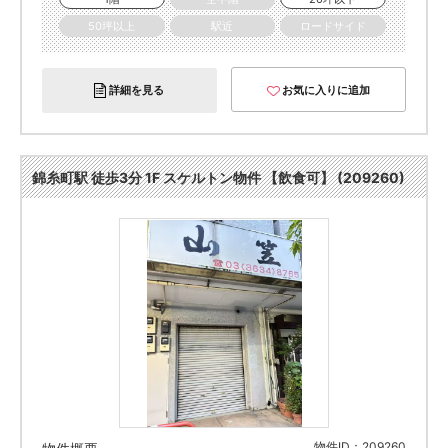
50坪以上
駅近
ロードサイド
詳細を見る
お気に入りに追加
錦糸町駅 徒歩3分 1F スケルトン物件 【飲食可】 (209260)
物件ID：209260