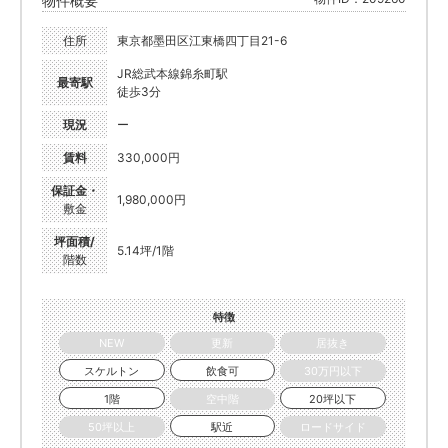
物件概要
住所
東京都墨田区江東橋四丁目21-6
JR総武本線錦糸町駅
最寄駅
徒歩3分
現況
ー
賃料
330,000円
保証金・
1,980,000円
敷金
坪面積/
5.14坪/1階
階数
特徴
NEW
更新
居抜き
スケルトン
飲食可
30万円以下
1階
空中階
20坪以下
50坪以上
駅近
ロードサイド