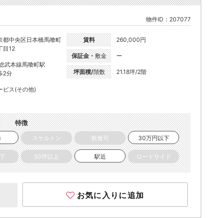
物件ID：207077
京都中央区日本橋馬喰町
賃料
260,000円
丁目12
保証金・
敷金
ー
R総武本線馬喰町駅
坪面積/
階数
21.18坪/2階
歩2分
ービス(その他)
特徴
き
スケルトン
飲食可
30万円以下
以下
50坪以上
駅近
ロードサイド
お気に入りに追加