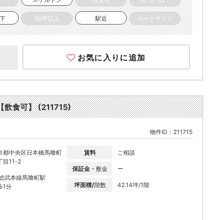
以下
50坪以上
駅近
ロードサイド
お気に入りに追加
食可】 (211715)
物件ID：211715
京都中央区日本橋馬喰町
賃料
ご相談
目11-2
保証金・
敷金
ー
R総武本線馬喰町駅
坪面積/
階数
42.14坪/1階
歩1分