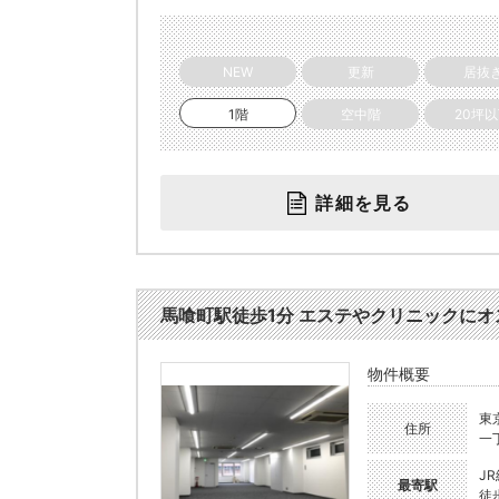
NEW
更新
居抜
1階
空中階
20坪
詳細を見る
馬喰町駅徒歩1分 エステやクリニックにオス
物件概要
東
住所
一
J
最寄駅
徒