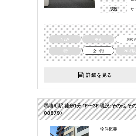
現況
サ
NEW
更新
居抜
1階
空中階
20坪
詳細を見る
馬喰町駅 徒歩1分 1F〜3F 現況:その他 
08879)
物件概要