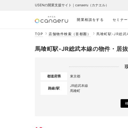
USENの開業支援サイト｜canaeru（カナエル）
開業相談をする
セミナー
TOP
店舗物件検索（首都圏）
馬喰町駅-JR総
馬喰町駅-JR総武本線の物件・居
都道府県
東京都
JR総武本線
路線/駅
馬喰町