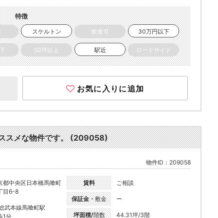
特徴
き
スケルトン
飲食可
30万円以下
以下
50坪以上
駅近
ロードサイド
お気に入りに追加
スメな物件です。 (209058)
物件ID：209058
京都中央区日本橋馬喰町
賃料
ご相談
丁目6-8
保証金・
敷金
ー
R総武本線馬喰町駅
坪面積/
階数
44.31坪/3階
歩1分