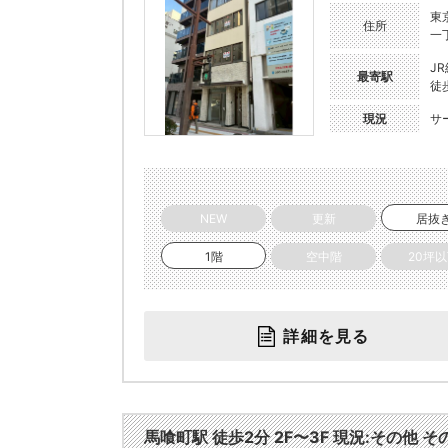
東
住所
一丁
J
最寄駅
徒
現況
サ
NEW
更新
居抜
1階
空中階
20坪
詳細を見る
馬喰町駅 徒歩2分 2F〜3F 現況:その他 そ