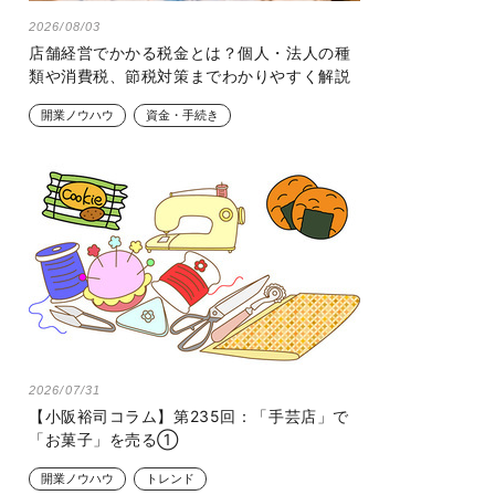
2026/08/03
店舗経営でかかる税金とは？個人・法人の種
類や消費税、節税対策までわかりやすく解説
開業ノウハウ
資金・手続き
2026/07/31
【小阪裕司コラム】第235回：「手芸店」で
「お菓子」を売る①
開業ノウハウ
トレンド