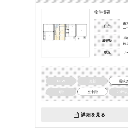
物件概要
東
住所
一
J
最寄駅
徒
現況
サ
NEW
更新
居抜
1階
空中階
20坪
詳細を見る