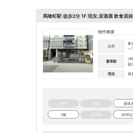
馬喰町駅 徒歩2分 1F 現況:居酒屋 飲食居抜
物件概要
東
住所
一
J
最寄駅
徒
現況
居
NEW
更新
居抜
1階
空中階
20坪