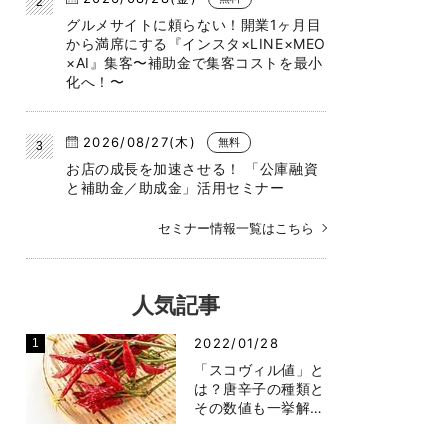
グルメサイトに頼らない！開業1ヶ月目
から満席にする『インスタ×LINE×MEO
×AI』集客〜補助金で集客コストを最小
化へ！〜
2026/08/27(木)
無料
お店の成長を加速させる！ 「公庫融資
と補助金／助成金」活用セミナー
セミナー情報一覧はこちら
人気記事
2022/01/28
「スコヴィル値」と
は？唐辛子の種類と
その数値も一挙解…