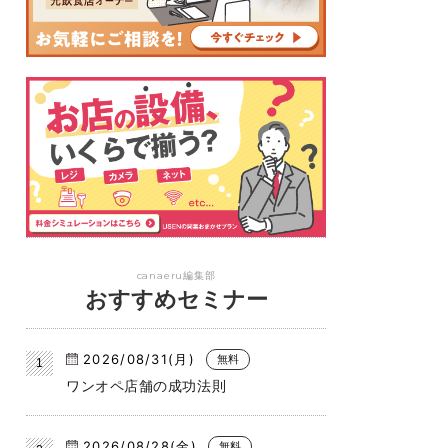
canaeru編集部
おすすめセミナー
2026/08/31(月)
無料
ワンオペ店舗の成功法則
2026/08/28(金)
無料