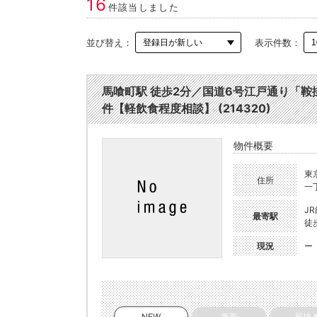
16
件該当しました
並び替え：
表示件数：
馬喰町駅 徒歩2分／国道6号江戸通り「
件【軽飲食程度相談】 (214320)
物件概要
東
住所
一
J
最寄駅
徒
現況
ー
NEW
更新
居抜