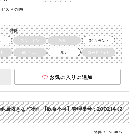
ービス(その他)
特徴
き
スケルトン
飲食可
30万円以下
以下
50坪以上
駅近
ロードサイド
お気に入りに追加
その他居抜きなど物件 【飲食不可】管理番号：200214 (2
物件ID：208879