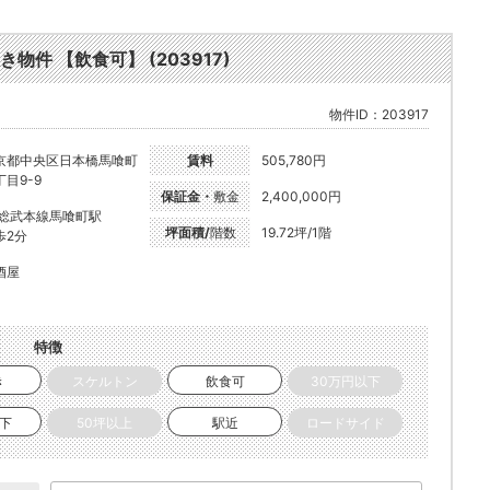
き物件 【飲食可】 (203917)
物件ID：203917
京都中央区日本橋馬喰町
賃料
505,780円
丁目9-9
保証金・
敷金
2,400,000円
R総武本線馬喰町駅
坪面積/
階数
19.72坪/1階
歩2分
酒屋
特徴
き
スケルトン
飲食可
30万円以下
以下
50坪以上
駅近
ロードサイド