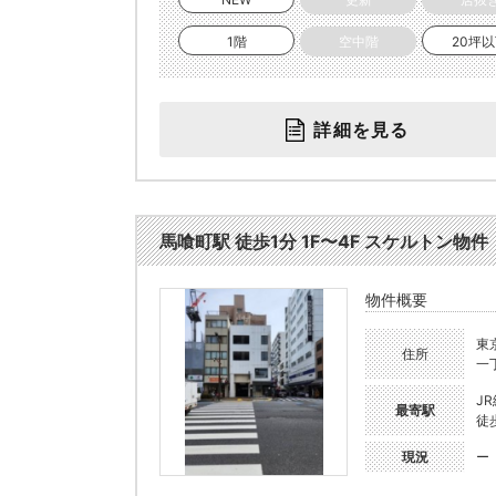
1階
空中階
20坪
詳細を見る
馬喰町駅 徒歩1分 1F〜4F スケルトン物件【飲
物件概要
東
住所
一丁
J
最寄駅
徒
現況
ー