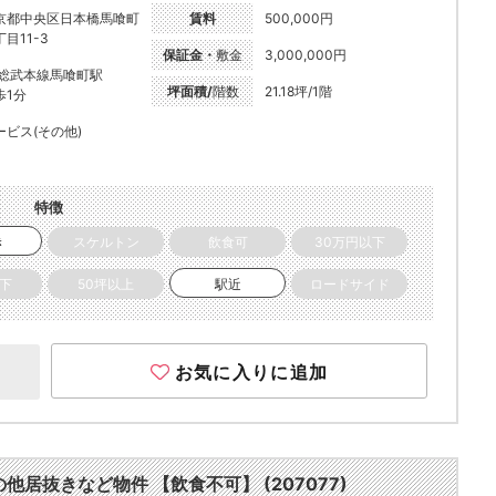
京都中央区日本橋馬喰町
賃料
500,000円
目11-3
保証金・
敷金
3,000,000円
R総武本線馬喰町駅
坪面積/
階数
21.18坪/1階
歩1分
ービス(その他)
特徴
き
スケルトン
飲食可
30万円以下
以下
50坪以上
駅近
ロードサイド
お気に入りに追加
の他居抜きなど物件 【飲食不可】 (207077)