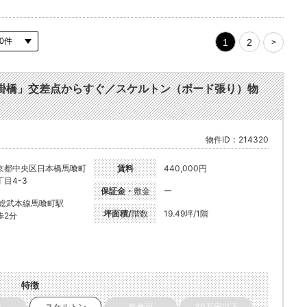
1
2
>
鞍掛橋」交差点からすぐ／スケルトン（ボード張り）物
物件ID：214320
京都中央区日本橋馬喰町
賃料
440,000円
丁目4-3
保証金・
敷金
ー
R総武本線馬喰町駅
坪面積/
階数
19.49坪/1階
歩2分
特徴
き
スケルトン
飲食可
30万円以下