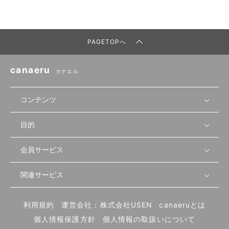
PAGETOPへ
canaeru
カナエル
コンテンツ
目的
無料開業相談
セミナーで学ぶ
会員サービス
店舗運営
物件を探す
セミナー情報
資金・手続き
関連サービス
会員登録
先輩開業者の声
セミナー動画
首都圏
物件
メルマガ設定
記事から学ぶ
セミナー協力一覧
大阪
飲食店サクセスガイド（外部サイト）
内装・設備
利用規約
運営会社：株式会社USEN
canaeruとは
ログイン
飲食店の始め方
北海道
開業・経営に関する記事
個人情報保護方針
個人情報の取扱いについて
食材・仕入れ