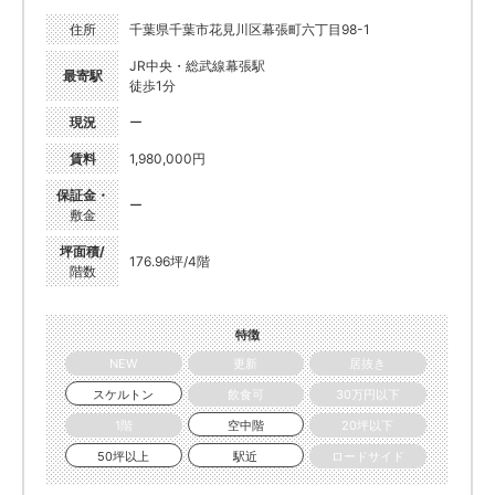
住所
千葉県千葉市花見川区幕張町六丁目98-1
JR中央・総武線幕張駅
最寄駅
徒歩1分
現況
ー
賃料
1,980,000円
保証金・
ー
敷金
坪面積/
176.96坪/4階
階数
特徴
NEW
更新
居抜き
スケルトン
飲食可
30万円以下
1階
空中階
20坪以下
50坪以上
駅近
ロードサイド