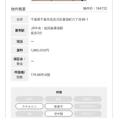
物件ID：184722
物件概要
住所
千葉県千葉市花見川区幕張町六丁目98-1
JR中央・総武線幕張駅
最寄駅
徒歩2分
現況
ー
賃料
1,980,000円
保証金・
ー
敷金
坪面積/
176.96坪/4階
階数
特徴
NEW
更新
居抜き
スケルトン
飲食可
30万円以下
1階
空中階
20坪以下