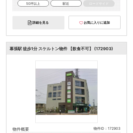
50坪以上
駅近
ロードサイド
詳細を見る
お気に入りに追加
幕張駅 徒歩1分 スケルトン物件 【飲食不可】 (172903)
物件ID：172903
物件概要