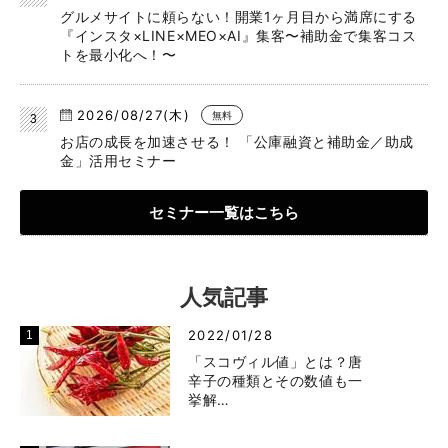
グルメサイトに頼らない！開業1ヶ月目から満席にする
『インスタ×LINE×MEO×AI』集客〜補助金で集客コス
トを最小化へ！〜
2026/08/27(木)
無料
お店の成長を加速させる！ 「公庫融資と補助金／助成
金」活用セミナー
セミナー一覧はこちら
人気記事
2022/01/28
「スコヴィル値」とは？唐
辛子の種類とその数値も一
挙解…