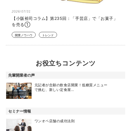
2026/07/31
【小阪裕司コラム】第235回：「手芸店」で「お菓子」
を売る①
開業ノウハウ
トレンド
お役立ちコンテンツ
先輩開業者の声
元記者が念願の飲食店開業！低糖質メニュー
で挑む、新しい定食屋…
セミナー情報
ワンオペ店舗の成功法則