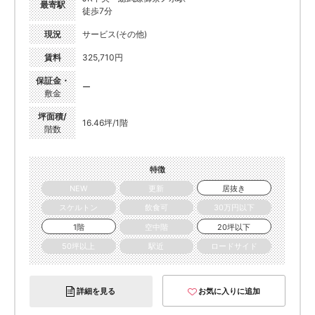
最寄駅
徒歩7分
現況
サービス(その他)
賃料
325,710円
保証金・
ー
敷金
坪面積/
16.46坪/1階
階数
特徴
NEW
更新
居抜き
スケルトン
飲食可
30万円以下
1階
空中階
20坪以下
50坪以上
駅近
ロードサイド
詳細を見る
お気に入りに追加