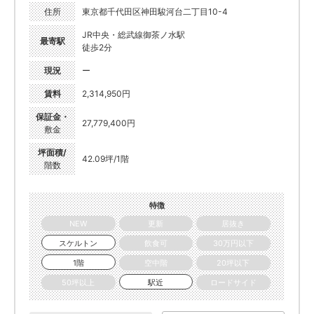
住所
東京都千代田区神田駿河台二丁目10-4
JR中央・総武線御茶ノ水駅
最寄駅
徒歩2分
現況
ー
賃料
2,314,950円
保証金・
27,779,400円
敷金
坪面積/
42.09坪/1階
階数
特徴
NEW
更新
居抜き
スケルトン
飲食可
30万円以下
1階
空中階
20坪以下
50坪以上
駅近
ロードサイド