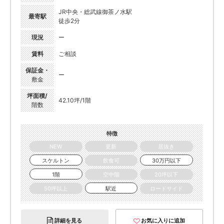
JR中央・総武線御茶ノ水駅
最寄駅
徒歩2分
現況
ー
賃料
ご相談
保証金・
ー
敷金
坪面積/
42.10坪/1階
階数
特徴
NEW
更新
居抜き
スケルトン
飲食可
30万円以下
1階
空中階
20坪以下
50坪以上
駅近
ロードサイド
詳細を見る
お気に入りに追加