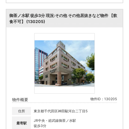
御茶ノ水駅 徒歩3分 現況:その他 その他居抜きなど物件 【飲
食不可】 (130205)
物件ID：130205
物件概要
住所
東京都千代田区神田駿河台二丁目5
JR中央・総武線御茶ノ水駅
最寄駅
徒歩3分