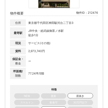
物件ID：212476
物件概要
住所
東京都千代田区神田駿河台二丁目3
JR中央・総武線御茶ノ水駅
最寄駅
徒歩1分
現況
サービス(その他)
賃料
2,973,740円
保証金・
ー
敷金
坪面積/
77.24坪/5階
階数
特徴
NEW
更新
居抜き
スケルトン
飲食可
30万円以下