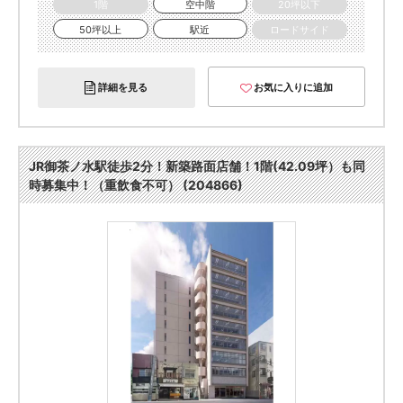
1階
空中階
20坪以下
50坪以上
駅近
ロードサイド
詳細を見る
お気に入りに追加
JR御茶ノ水駅徒歩2分！新築路面店舗！1階(42.09坪）も同
時募集中！（重飲食不可） (204866)