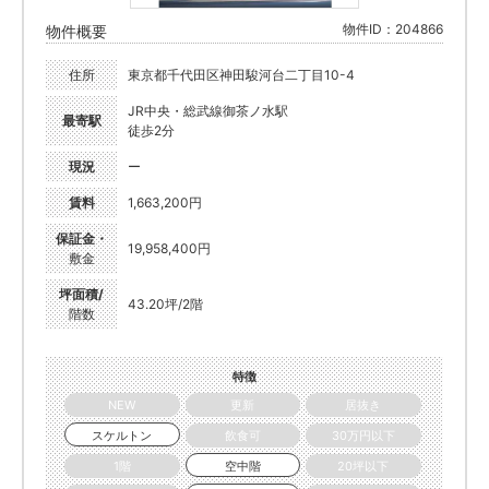
物件ID：204866
物件概要
住所
東京都千代田区神田駿河台二丁目10-4
JR中央・総武線御茶ノ水駅
最寄駅
徒歩2分
現況
ー
賃料
1,663,200円
保証金・
19,958,400円
敷金
坪面積/
43.20坪/2階
階数
特徴
NEW
更新
居抜き
スケルトン
飲食可
30万円以下
1階
空中階
20坪以下