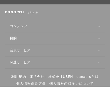
canaeru
カナエル
コンテンツ
目的
無料開業相談
セミナーで学ぶ
会員サービス
店舗運営
物件を探す
セミナー情報
資金・手続き
関連サービス
会員登録
先輩開業者の声
セミナー動画
首都圏
物件
メルマガ設定
記事から学ぶ
セミナー協力一覧
大阪
飲食店サクセスガイド（外部サイト）
内装・設備
利用規約
運営会社：株式会社USEN
canaeruとは
ログイン
飲食店の始め方
北海道
開業・経営に関する記事
個人情報保護方針
個人情報の取扱いについて
食材・仕入れ
業態別の開業方法
東海
編集ポリシー
お問い合わせ
サイトマップ
集客・宣伝
その他
トレンド
UIターン開業特集
飲食店開業