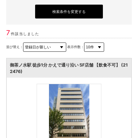
検索条件を変更する
7
件該当しました
並び替え：
表示件数：
御茶ノ水駅 徒歩1分 かえで通り沿い 5F店舗 【飲食不可】 (21
2476)