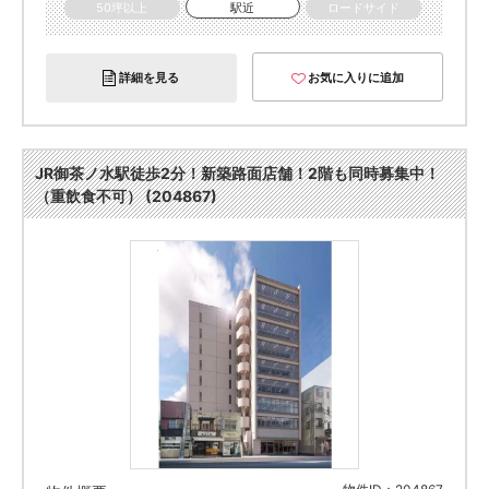
50坪以上
駅近
ロードサイド
詳細を見る
お気に入りに追加
JR御茶ノ水駅徒歩2分！新築路面店舗！2階も同時募集中！
（重飲食不可） (204867)