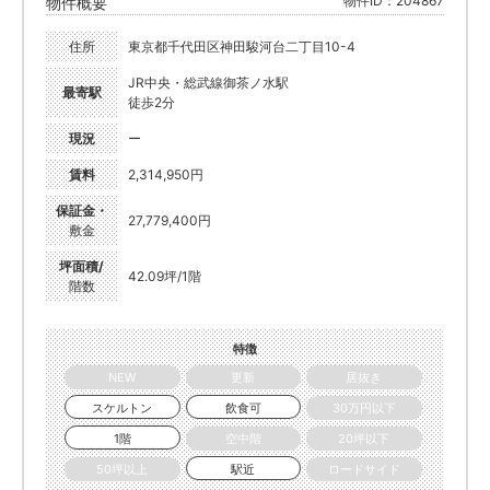
物件ID：204867
物件概要
住所
東京都千代田区神田駿河台二丁目10-4
JR中央・総武線御茶ノ水駅
最寄駅
徒歩2分
現況
ー
賃料
2,314,950円
保証金・
27,779,400円
敷金
坪面積/
42.09坪/1階
階数
特徴
NEW
更新
居抜き
スケルトン
飲食可
30万円以下
1階
空中階
20坪以下
50坪以上
駅近
ロードサイド