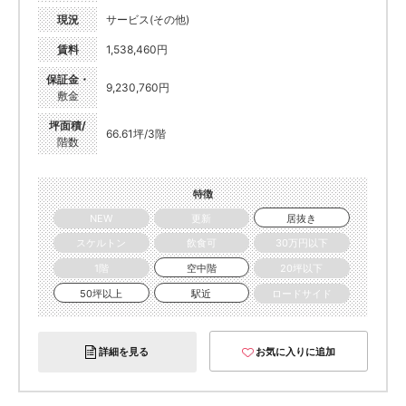
現況
サービス(その他)
賃料
1,538,460円
保証金・
9,230,760円
敷金
坪面積/
66.61坪/3階
階数
特徴
NEW
更新
居抜き
スケルトン
飲食可
30万円以下
1階
空中階
20坪以下
50坪以上
駅近
ロードサイド
詳細を見る
お気に入りに追加