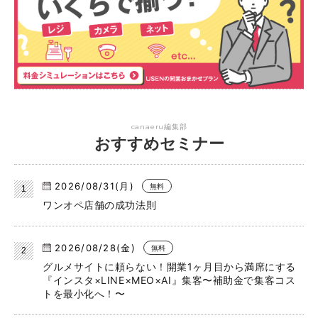
canaeru編集部
おすすめセミナー
2026/08/31(月)
無料
ワンオペ店舗の成功法則
2026/08/28(金)
無料
グルメサイトに頼らない！開業1ヶ月目から満席にする
『インスタ×LINE×MEO×AI』集客〜補助金で集客コス
トを最小化へ！〜