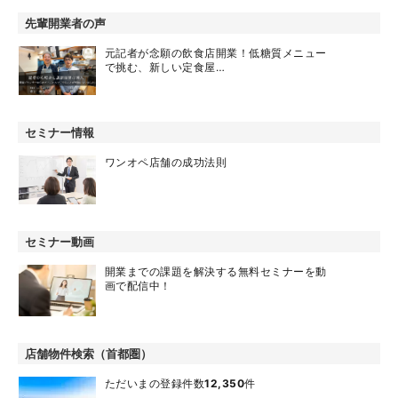
先輩開業者の声
元記者が念願の飲食店開業！低糖質メニュー
で挑む、新しい定食屋…
セミナー情報
ワンオペ店舗の成功法則
セミナー動画
開業までの課題を解決する無料セミナーを動
画で配信中！
店舗物件検索（首都圏）
ただいまの登録件数
12,350
件