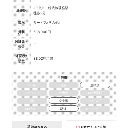
JR中央・総武線荻窪駅
最寄駅
徒歩2分
現況
サービス(その他)
賃料
638,000円
保証金・
ー
敷金
坪面積/
38.02坪/4階
階数
特徴
NEW
更新
居抜き
スケルトン
飲食可
30万円以下
1階
空中階
20坪以下
50坪以上
駅近
ロードサイド
詳細を見る
お気に入りに追加