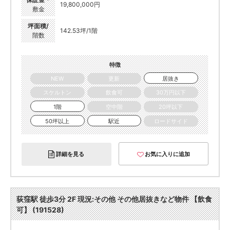
19,800,000円
敷金
坪面積/
142.53坪/1階
階数
特徴
NEW
更新
居抜き
スケルトン
飲食可
30万円以下
1階
空中階
20坪以下
50坪以上
駅近
ロードサイド
詳細を見る
お気に入りに追加
荻窪駅 徒歩3分 2F 現況:その他 その他居抜きなど物件 【飲食
可】 (191528)