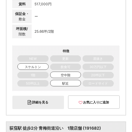
賃料
517,000円
保証金・
ー
敷金
坪面積/
25.66坪/2階
階数
特徴
NEW
更新
居抜き
スケルトン
飲食可
30万円以下
1階
空中階
20坪以下
50坪以上
駅近
ロードサイド
詳細を見る
お気に入りに追加
荻窪駅 徒歩2分 青梅街道沿い 1階店舗 (191682)