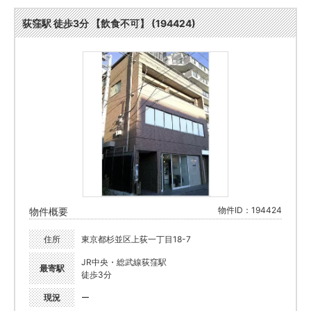
荻窪駅 徒歩3分 【飲食不可】 (194424)
物件ID：194424
物件概要
住所
東京都杉並区上荻一丁目18-7
JR中央・総武線荻窪駅
最寄駅
徒歩3分
現況
ー