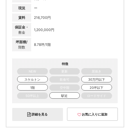
現況
ー
賃料
216,700円
保証金・
1,200,000円
敷金
坪面積/
8.78坪/1階
階数
特徴
NEW
更新
居抜き
スケルトン
飲食可
30万円以下
1階
空中階
20坪以下
50坪以上
駅近
ロードサイド
詳細を見る
お気に入りに追加