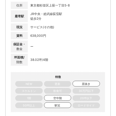
住所
東京都杉並区上荻一丁目5-8
JR中央・総武線荻窪駅
最寄駅
徒歩2分
現況
サービス(その他)
賃料
638,000円
保証金・
ー
敷金
坪面積/
38.02坪/4階
階数
特徴
NEW
更新
居抜き
スケルトン
飲食可
30万円以下
1階
空中階
20坪以下
50坪以上
駅近
ロードサイド