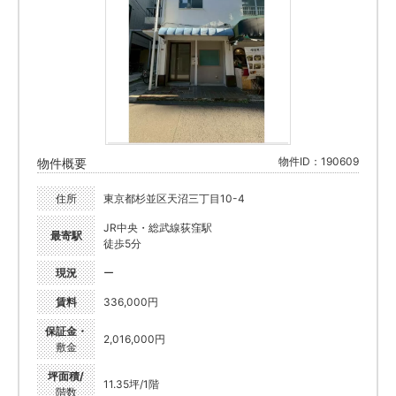
物件ID：190609
物件概要
住所
東京都杉並区天沼三丁目10-4
JR中央・総武線荻窪駅
最寄駅
徒歩5分
現況
ー
賃料
336,000円
保証金・
2,016,000円
敷金
坪面積/
11.35坪/1階
階数