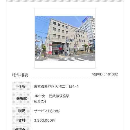
物件ID：191682
物件概要
住所
東京都杉並区天沼二丁目4-4
JR中央・総武線荻窪駅
最寄駅
徒歩2分
現況
サービス(その他)
賃料
3,300,000円
保証金・