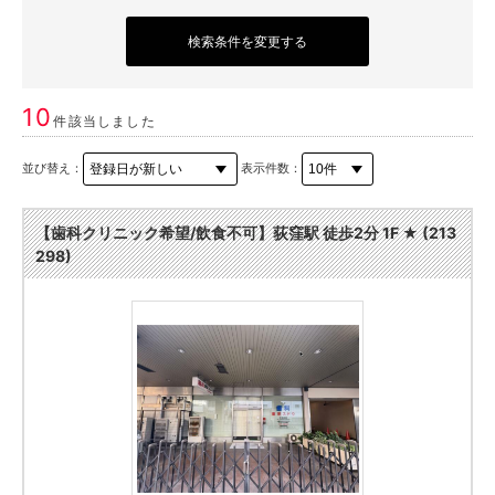
検索条件を変更する
10
件該当しました
並び替え：
表示件数：
【歯科クリニック希望/飲食不可】荻窪駅 徒歩2分 1F ★ (213
298)