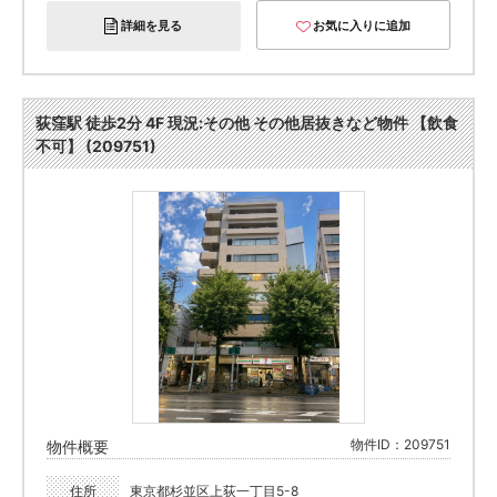
詳細を見る
お気に入りに追加
荻窪駅 徒歩2分 4F 現況:その他 その他居抜きなど物件 【飲食
不可】 (209751)
物件ID：209751
物件概要
住所
東京都杉並区上荻一丁目5-8