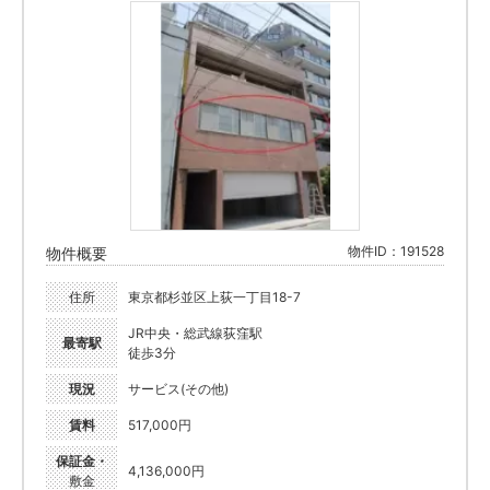
物件ID：191528
物件概要
住所
東京都杉並区上荻一丁目18-7
JR中央・総武線荻窪駅
最寄駅
徒歩3分
現況
サービス(その他)
賃料
517,000円
保証金・
4,136,000円
敷金