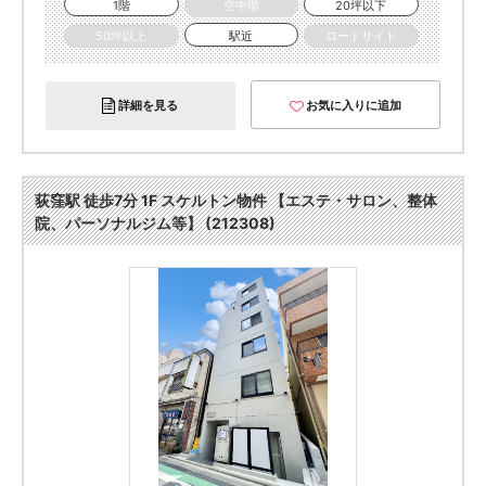
1階
空中階
20坪以下
50坪以上
駅近
ロードサイド
詳細を見る
お気に入りに追加
荻窪駅 徒歩7分 1F スケルトン物件 【エステ・サロン、整体
院、パーソナルジム等】 (212308)