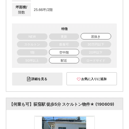
坪面積/
25.66坪/2階
階数
特徴
NEW
更新
居抜き
スケルトン
飲食可
30万円以下
1階
空中階
20坪以下
50坪以上
駅近
ロードサイド
詳細を見る
お気に入りに追加
【何業も可】荻窪駅 徒歩5分 スケルトン物件★ (190609)