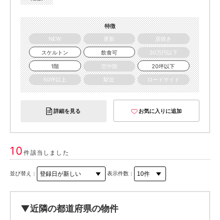
特徴
NEW
更新
居抜き
スケルトン
飲食可
30万円以下
1階
空中階
20坪以下
50坪以上
駅近
ロードサイド
詳細を見る
お気に入りに追加
10
件該当しました
並び替え：
表示件数：
▼近隣の都道府県の物件