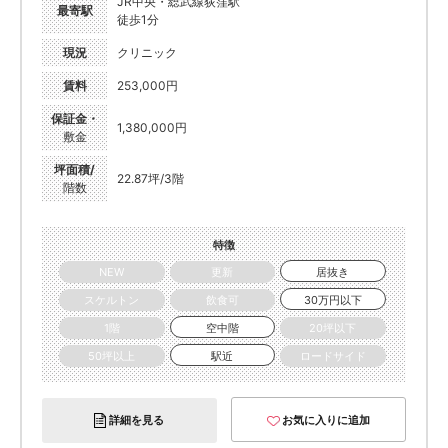
JR中央・総武線荻窪駅
最寄駅
徒歩1分
現況
クリニック
賃料
253,000円
保証金・
1,380,000円
敷金
坪面積/
22.87坪/3階
階数
特徴
NEW
更新
居抜き
スケルトン
飲食可
30万円以下
1階
空中階
20坪以下
50坪以上
駅近
ロードサイド
詳細を見る
お気に入りに追加