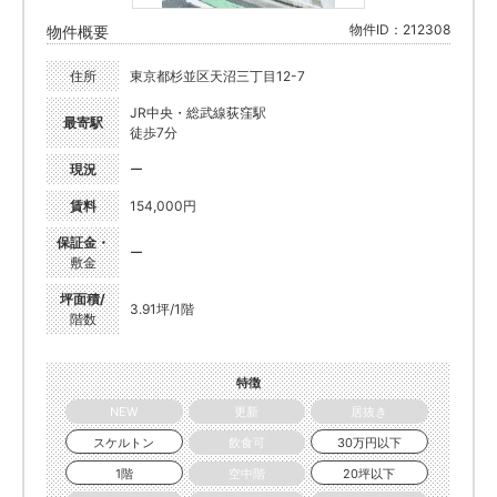
物件ID：212308
物件概要
住所
東京都杉並区天沼三丁目12-7
JR中央・総武線荻窪駅
最寄駅
徒歩7分
現況
ー
賃料
154,000円
保証金・
ー
敷金
坪面積/
3.91坪/1階
階数
特徴
NEW
更新
居抜き
スケルトン
飲食可
30万円以下
1階
空中階
20坪以下