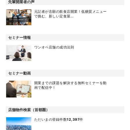
先輩開業者の声
元記者が念願の飲食店開業！低糖質メニュー
で挑む、新しい定食屋…
セミナー情報
ワンオペ店舗の成功法則
セミナー動画
開業までの課題を解決する無料セミナーを動
画で配信中！
店舗物件検索（首都圏）
ただいまの登録件数
12,397
件