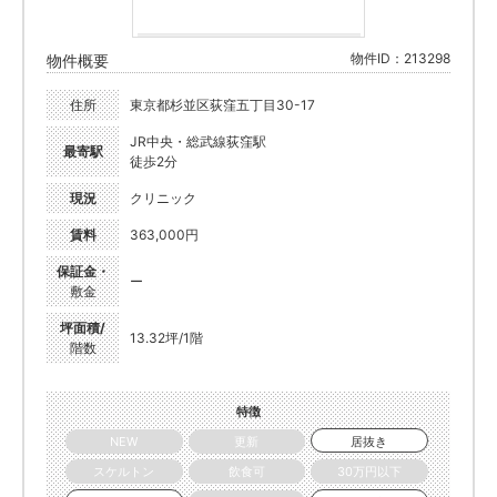
物件ID：213298
物件概要
住所
東京都杉並区荻窪五丁目30-17
JR中央・総武線荻窪駅
最寄駅
徒歩2分
現況
クリニック
賃料
363,000円
保証金・
ー
敷金
坪面積/
13.32坪/1階
階数
特徴
NEW
更新
居抜き
スケルトン
飲食可
30万円以下