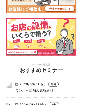
canaeru編集部
おすすめセミナー
2026/08/31(月)
無料
ワンオペ店舗の成功法則
2026/08/28(金)
無料