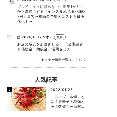
グルメサイトに頼らない！開業1ヶ月目
から満席にする『インスタ×LINE×MEO
×AI』集客〜補助金で集客コストを最小
化へ！〜
2026/08/27(木)
無料
お店の成長を加速させる！ 「公庫融資
と補助金／助成金」活用セミナー
セミナー情報一覧はこちら
人気記事
2022/01/28
「スコヴィル値」と
は？唐辛子の種類と
その数値も一挙解…