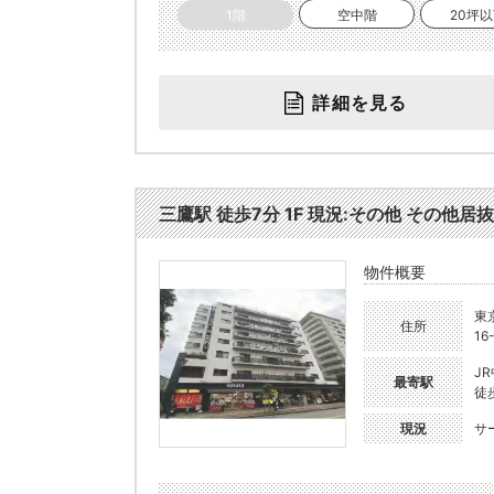
1階
空中階
20坪
詳細を見る
三鷹駅 徒歩7分 1F 現況:その他 その他居抜
物件概要
東
住所
16
J
最寄駅
徒
現況
サ