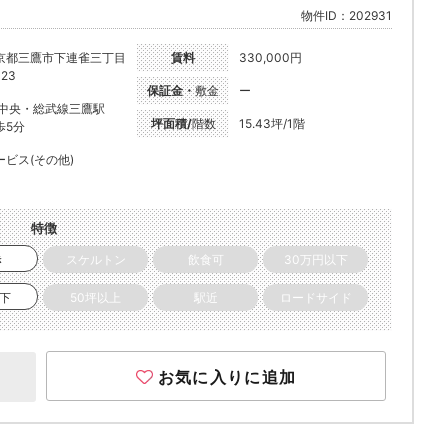
物件ID：202931
京都三鷹市下連雀三丁目
賃料
330,000円
-23
保証金・
敷金
ー
R中央・総武線三鷹駅
坪面積/
階数
15.43坪/1階
歩5分
ービス(その他)
特徴
き
スケルトン
飲食可
30万円以下
以下
50坪以上
駅近
ロードサイド
お気に入りに追加