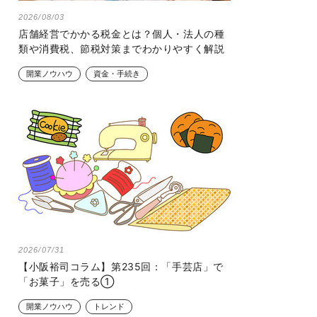
2026/08/03
店舗経営でかかる税金とは？個人・法人の種
類や消費税、節税対策までわかりやすく解説
開業ノウハウ
資金・手続き
2026/07/31
【小阪裕司コラム】第235回：「手芸店」で
「お菓子」を売る①
開業ノウハウ
トレンド