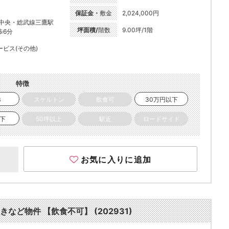
保証金・
敷金
2,024,000円
R中央・総武線三鷹駅
坪面積/
階数
9.00坪/1階
歩6分
ービス(その他)
特徴
き
スケルトン
飲食可
30万円以下
以下
50坪以上
駅近
ロードサイド
お気に入りに追加
きなど物件 【飲食不可】 (202931)