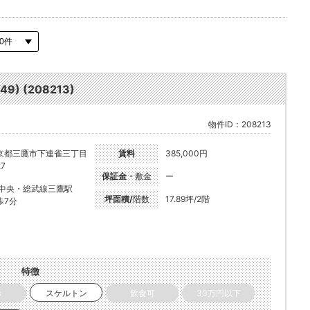
) (208213)
物件ID：208213
京都三鷹市下連雀三丁目
賃料
385,000円
27
保証金・
敷金
ー
R中央・総武線三鷹駅
坪面積/
階数
17.89坪/2階
歩7分
特徴
き
スケルトン
飲食可
30万円以下