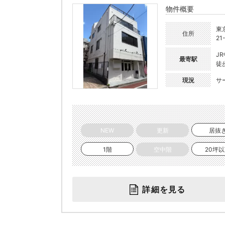
物件概要
東
住所
21
J
最寄駅
徒
現況
サ
NEW
更新
居抜
1階
空中階
20坪
詳細を見る