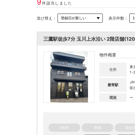
9
件該当しました
並び替え：
表示件数：
三鷹駅徒歩7分 玉川上水沿い 2階店舗(12049
物件概要
東
住所
1-
J
最寄駅
徒
現況
ー
NEW
更新
居抜