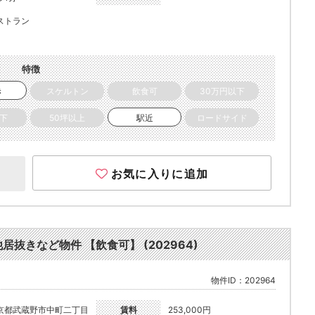
ストラン
特徴
き
スケルトン
飲食可
30万円以下
以下
50坪以上
駅近
ロードサイド
お気に入りに追加
他居抜きなど物件 【飲食可】 (202964)
物件ID：202964
京都武蔵野市中町二丁目
賃料
253,000円