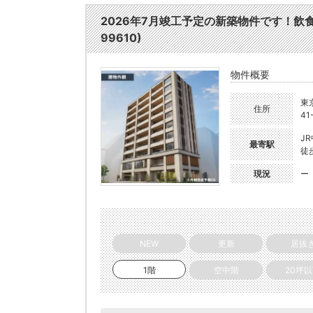
2026年7月竣工予定の新築物件です！飲
99610)
物件概要
東
住所
41
J
最寄駅
徒
現況
ー
NEW
更新
居抜
1階
空中階
20坪