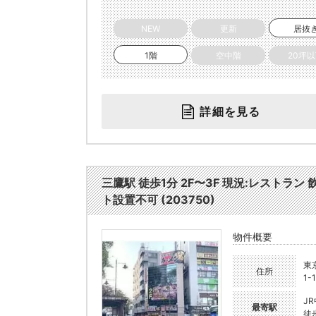
NEW
更新
居抜
1階
空中階
20坪
詳細を見る
三鷹駅 徒歩1分 2F〜3F 現況:レスト
ト設置不可 (203750)
物件概要
東
住所
1-
J
最寄駅
徒