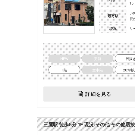
住所
15
J
最寄駅
徒
現況
サ
NEW
更新
居抜
1階
空中階
20坪
詳細を見る
三鷹駅 徒歩5分 1F 現況:その他 その他居抜