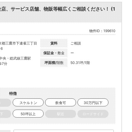
食店、サービス店舗、物販等幅広くご相談ください！ (1
物件ID：199610
京都三鷹市下連雀三丁目
賃料
ご相談
-6
保証金・
敷金
ー
R中央・総武線三鷹駅
坪面積/
階数
50.31坪/1階
歩7分
特徴
き
スケルトン
飲食可
30万円以下
以下
50坪以上
駅近
ロードサイド