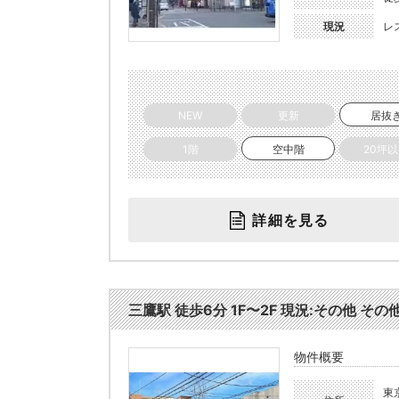
現況
レ
NEW
更新
居抜
1階
空中階
20坪
詳細を見る
三鷹駅 徒歩6分 1F〜2F 現況:その他 その
物件概要
東