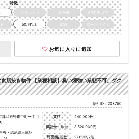
特徴
き
スケルトン
飲食可
30万円以下
以下
50坪以上
駅近
ロードサイド
お気に入りに追加
ラン 飲食居抜き物件 【業種相談】臭い煙強い業態不可。ダク
物件ID：203750
京都武蔵野市中町一丁目
賃料
440,000円
10
保証金・
敷金
3,520,000円
R中央・総武線三鷹駅
坪面積/
階数
27.69坪/2階
歩1分