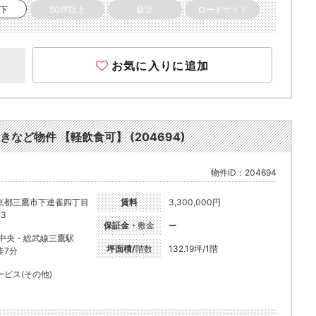
以下
50坪以上
駅近
ロードサイド
お気に入りに追加
きなど物件 【軽飲食可】 (204694)
物件ID：204694
京都三鷹市下連雀四丁目
賃料
3,300,000円
-3
保証金・
敷金
ー
R中央・総武線三鷹駅
坪面積/
階数
132.19坪/1階
歩7分
ービス(その他)