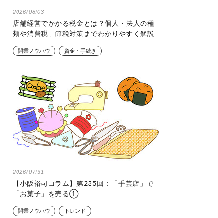
2026/08/03
店舗経営でかかる税金とは？個人・法人の種
類や消費税、節税対策までわかりやすく解説
開業ノウハウ
資金・手続き
2026/07/31
【小阪裕司コラム】第235回：「手芸店」で
「お菓子」を売る①
開業ノウハウ
トレンド