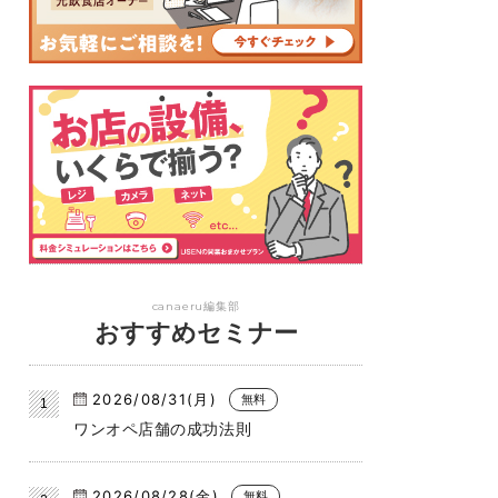
canaeru編集部
おすすめセミナー
2026/08/31(月)
無料
ワンオペ店舗の成功法則
2026/08/28(金)
無料