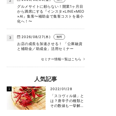
グルメサイトに頼らない！開業1ヶ月目
から満席にする『インスタ×LINE×MEO
×AI』集客〜補助金で集客コストを最小
化へ！〜
2026/08/27(木)
無料
お店の成長を加速させる！ 「公庫融資
と補助金／助成金」活用セミナー
セミナー情報一覧はこちら
人気記事
2022/01/28
「スコヴィル値」と
は？唐辛子の種類と
その数値も一挙解…