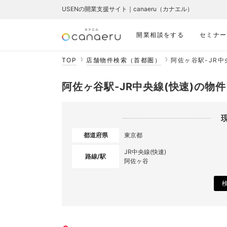
USENの開業支援サイト｜canaeru（カナエル）
開業相談をする
セミナー
TOP
店舗物件検索（首都圏）
阿佐ヶ谷駅-JR中
阿佐ヶ谷駅-JR中央線(快速)の物
都道府県
東京都
JR中央線(快速)
路線/駅
阿佐ヶ谷