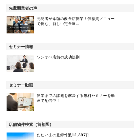
先輩開業者の声
元記者が念願の飲食店開業！低糖質メニュー
で挑む、新しい定食屋…
セミナー情報
ワンオペ店舗の成功法則
セミナー動画
開業までの課題を解決する無料セミナーを動
画で配信中！
店舗物件検索（首都圏）
ただいまの登録件数
12,397
件