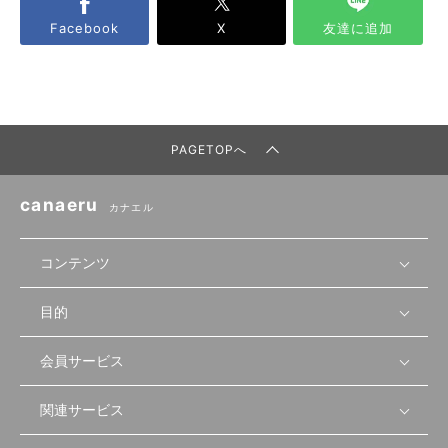
Facebook
X
友達に追加
PAGETOPへ
canaeru
カナエル
コンテンツ
目的
無料開業相談
セミナーで学ぶ
会員サービス
店舗運営
物件を探す
セミナー情報
資金・手続き
関連サービス
会員登録
先輩開業者の声
セミナー動画
首都圏
物件
メルマガ設定