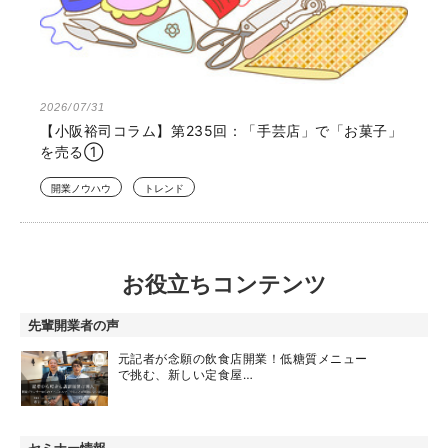
2026/07/31
【小阪裕司コラム】第235回：「手芸店」で「お菓子」
を売る①
開業ノウハウ
トレンド
お役立ちコンテンツ
先輩開業者の声
元記者が念願の飲食店開業！低糖質メニュー
で挑む、新しい定食屋…