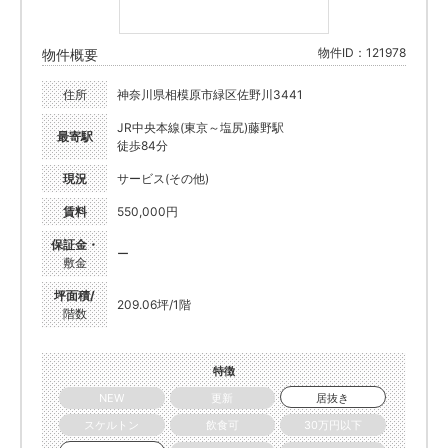
物件ID：121978
物件概要
住所
神奈川県相模原市緑区佐野川3441
JR中央本線(東京～塩尻)藤野駅
最寄駅
徒歩84分
現況
サービス(その他)
賃料
550,000円
保証金・
ー
敷金
坪面積/
209.06坪/1階
階数
特徴
NEW
更新
居抜き
スケルトン
飲食可
30万円以下