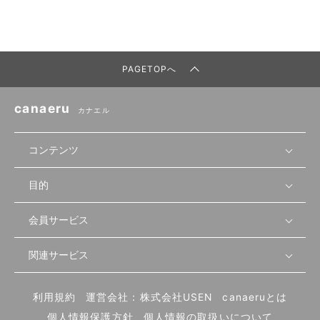
PAGETOPへ
canaeru
カナエル
コンテンツ
目的
無料開業相談
セミナーで学ぶ
会員サービス
店舗運営
物件を探す
セミナー情報
資金・手続き
関連サービス
会員登録
先輩開業者の声
セミナー動画
首都圏
物件
メルマガ設定
記事から学ぶ
セミナー協力一覧
大阪
飲食店サクセスガイド（外部サイト）
内装・設備
利用規約
運営会社：株式会社USEN
canaeruとは
ログイン
飲食店の始め方
北海道
開業・経営に関する記事
個人情報保護方針
個人情報の取扱いについて
食材・仕入れ