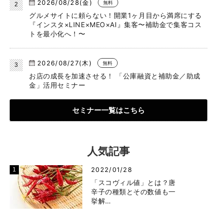
2026/08/28(金)
無料
グルメサイトに頼らない！開業1ヶ月目から満席にする
『インスタ×LINE×MEO×AI』集客〜補助金で集客コス
トを最小化へ！〜
2026/08/27(木)
無料
お店の成長を加速させる！ 「公庫融資と補助金／助成
金」活用セミナー
セミナー一覧はこちら
人気記事
2022/01/28
「スコヴィル値」とは？唐
辛子の種類とその数値も一
挙解…