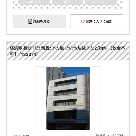
50坪以上
駅近
ロードサイド
詳細を見る
お気に入りに追加
横浜駅 徒歩11分 現況:その他 その他居抜きなど物件 【飲食不
可】 (132374)
物件ID：132374