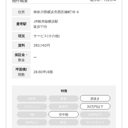
物件概要
住所
神奈川県横浜市西区楠町18-4
JR根岸線横浜駅
最寄駅
徒歩11分
現況
サービス(その他)
賃料
283,140円
保証金・
ー
敷金
坪面積/
28.60坪/4階
階数
特徴
NEW
更新
居抜き
スケルトン
飲食可
30万円以下
1階
空中階
20坪以下
50坪以上
駅近
ロードサイド