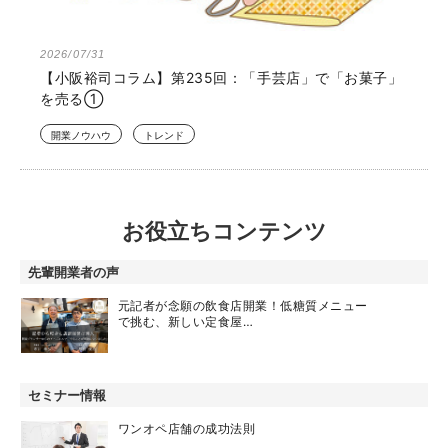
2026/07/31
【小阪裕司コラム】第235回：「手芸店」で「お菓子」
を売る①
開業ノウハウ
トレンド
お役立ちコンテンツ
先輩開業者の声
元記者が念願の飲食店開業！低糖質メニュー
で挑む、新しい定食屋…
セミナー情報
ワンオペ店舗の成功法則