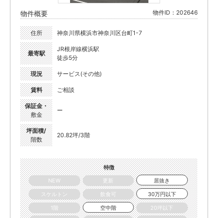
物件ID：202646
物件概要
住所
神奈川県横浜市神奈川区台町1-7
JR根岸線横浜駅
最寄駅
徒歩5分
現況
サービス(その他)
賃料
ご相談
保証金・
ー
敷金
坪面積/
20.82坪/3階
階数
特徴
NEW
更新
居抜き
スケルトン
飲食可
30万円以下
1階
空中階
20坪以下