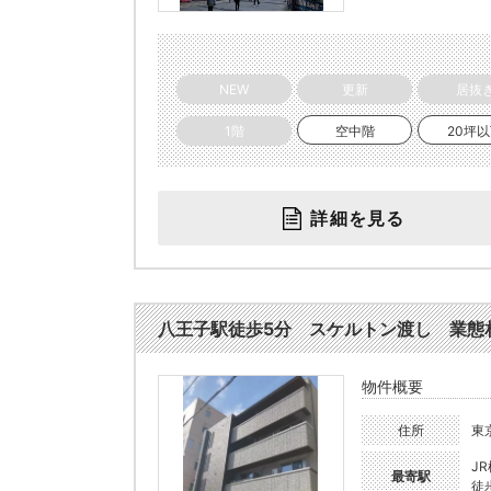
NEW
更新
居抜
1階
空中階
20坪
詳細を見る
八王子駅徒歩5分 スケルトン渡し 業態相談 
物件概要
住所
東
J
最寄駅
徒