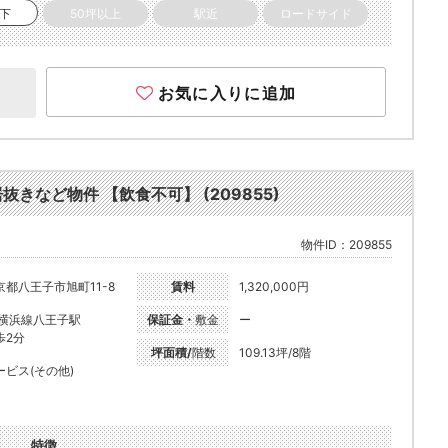
以下
50坪以上
駅近
ロードサイド
お気に入りに追加
居抜きなど物件 【飲食不可】 (209855)
物件ID：209855
京都八王子市旭町11-8
賃料
1,320,000円
R横浜線八王子駅
保証金・
敷金
ー
歩2分
坪面積/
階数
109.13坪/8階
ービス(その他)
特徴