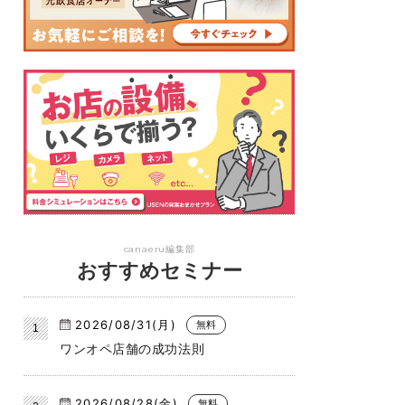
canaeru編集部
おすすめセミナー
2026/08/31(月)
無料
ワンオペ店舗の成功法則
2026/08/28(金)
無料