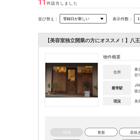
11
件該当しました
並び替え：
表示件数：
【美容室独立開業の方にオススメ！】八王子駅
物件概要
東
住所
目1
J
最寄駅
徒
現況
美
NEW
更新
居抜