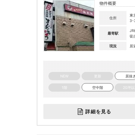
物件概要
東
住所
3-
J
最寄駅
徒
現況
居
NEW
更新
居抜
1階
空中階
20坪
詳細を見る