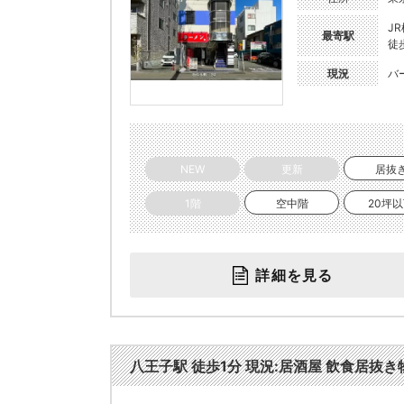
J
最寄駅
徒
現況
バ
NEW
更新
居抜
1階
空中階
20坪
詳細を見る
八王子駅 徒歩1分 現況:居酒屋 飲食居抜き物件