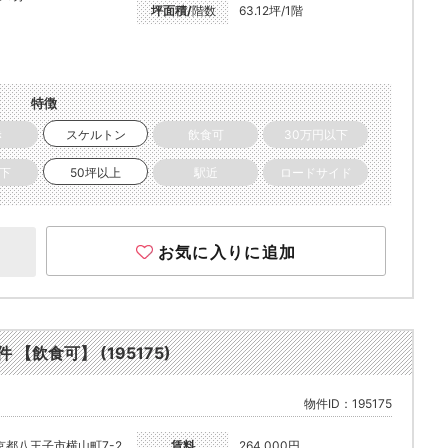
坪面積/
階数
63.12坪/1階
特徴
き
スケルトン
飲食可
30万円以下
以下
50坪以上
駅近
ロードサイド
お気に入りに追加
【飲食可】 (195175)
物件ID：195175
京都八王子市横山町7-2
賃料
264,000円