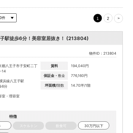
1
2
>
徒歩6分！美容室居抜き！ (213804)
物件ID：213804
京都八王子市子安町二丁
賃料
194,040円
-14
保証金・
敷金
776,160円
R横浜線八王子駅
坪面積/
階数
14.70坪/1階
歩6分
容室・理容室
特徴
き
スケルトン
飲食可
30万円以下