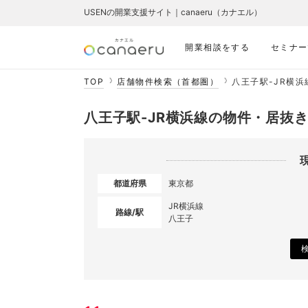
USENの開業支援サイト｜canaeru（カナエル）
開業相談をする
セミナー
TOP
店舗物件検索（首都圏）
八王子駅-JR横
八王子駅-JR横浜線の物件・居抜
都道府県
東京都
JR横浜線
路線/駅
八王子