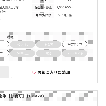
R横浜線八王子駅
保証金・
敷金
2,640,000円
歩4分
坪面積/
階数
15.31坪/2階
ー
特徴
き
スケルトン
飲食可
30万円以下
以下
50坪以上
駅近
ロードサイド
お気に入りに追加
 【飲食可】 (161979)