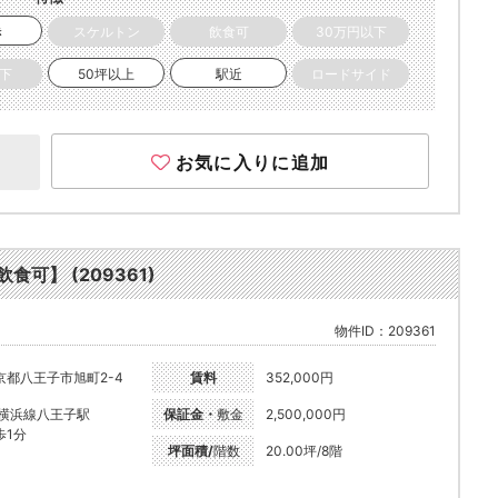
き
スケルトン
飲食可
30万円以下
以下
50坪以上
駅近
ロードサイド
お気に入りに追加
食可】 (209361)
物件ID：209361
京都八王子市旭町2-4
賃料
352,000円
R横浜線八王子駅
保証金・
敷金
2,500,000円
歩1分
坪面積/
階数
20.00坪/8階