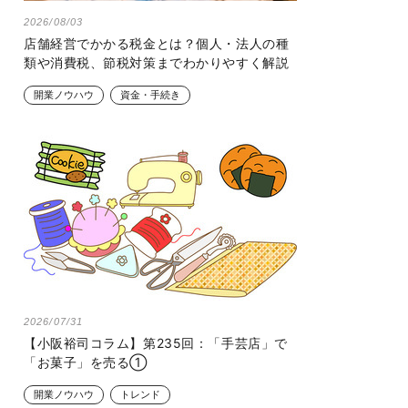
2026/08/03
店舗経営でかかる税金とは？個人・法人の種
類や消費税、節税対策までわかりやすく解説
開業ノウハウ
資金・手続き
2026/07/31
【小阪裕司コラム】第235回：「手芸店」で
「お菓子」を売る①
開業ノウハウ
トレンド