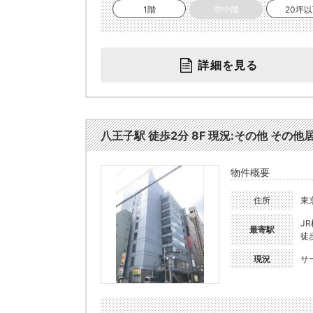
1階
空中階
20坪
詳細を見る
八王子駅 徒歩2分 8F 現況:その他 その他
物件概要
住所
東
J
最寄駅
徒
現況
サ