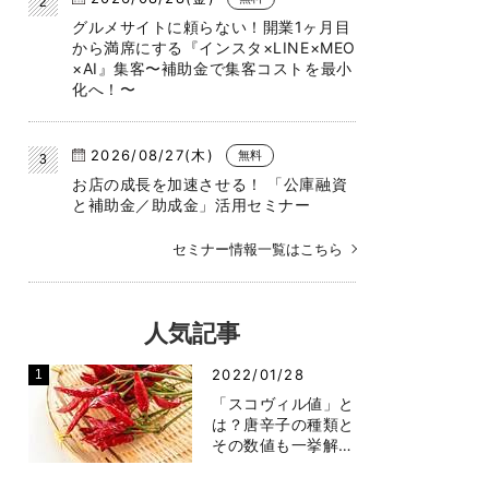
グルメサイトに頼らない！開業1ヶ月目
から満席にする『インスタ×LINE×MEO
×AI』集客〜補助金で集客コストを最小
化へ！〜
2026/08/27(木)
無料
お店の成長を加速させる！ 「公庫融資
と補助金／助成金」活用セミナー
セミナー情報一覧はこちら
人気記事
2022/01/28
「スコヴィル値」と
は？唐辛子の種類と
その数値も一挙解…