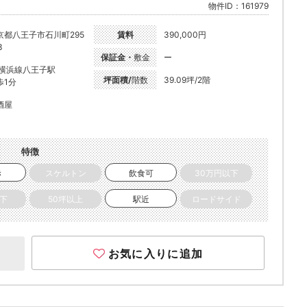
物件ID：161979
京都八王子市石川町295
賃料
390,000円
3
保証金・
敷金
ー
R横浜線八王子駅
坪面積/
階数
39.09坪/2階
歩1分
酒屋
特徴
き
スケルトン
飲食可
30万円以下
以下
50坪以上
駅近
ロードサイド
お気に入りに追加