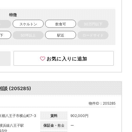
特徴
き
スケルトン
飲食可
30万円以下
以下
50坪以上
駅近
ロードサイド
お気に入りに追加
(205285)
物件ID：205285
京都八王子市横山町7-3
賃料
902,000円
R横浜線八王子駅
保証金・
敷金
ー
歩5分