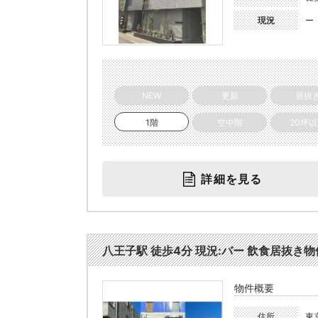
現況
ー
NEW
更新
居抜
1階
空中階
20坪
詳細を見る
八王子駅 徒歩4分 現況:バー 飲食居抜き物件 
物件概要
住所
東