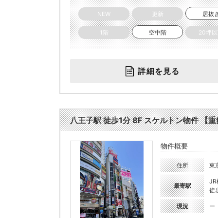
NEW
更新
居抜
1階
空中階
20坪
詳細を見る
八王子駅 徒歩1分 8F スケルトン物件 【重飲
物件概要
住所
東
J
最寄駅
徒
現況
ー