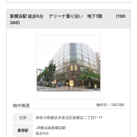
新横浜駅 徒歩5分 アリーナ通り沿い 地下1階 (190
386)
物件ID：190386
物件概要
住所
神奈川県横浜市港北区新横浜二丁目7-17
JR横浜線新横浜駅
最寄駅
徒歩5分