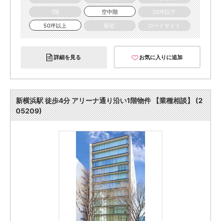
1階
空中階
20坪以下
50坪以上
駅近
ロードサイド
詳細を見る
お気に入りに追加
新横浜駅 徒歩4分 アリーナ通り沿い1階物件 【業種相談】 (2
05209)