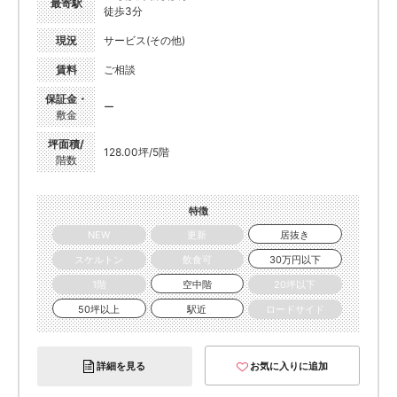
最寄駅
徒歩3分
現況
サービス(その他)
賃料
ご相談
保証金・
ー
敷金
坪面積/
128.00坪/5階
階数
特徴
NEW
更新
居抜き
スケルトン
飲食可
30万円以下
1階
空中階
20坪以下
50坪以上
駅近
ロードサイド
詳細を見る
お気に入りに追加