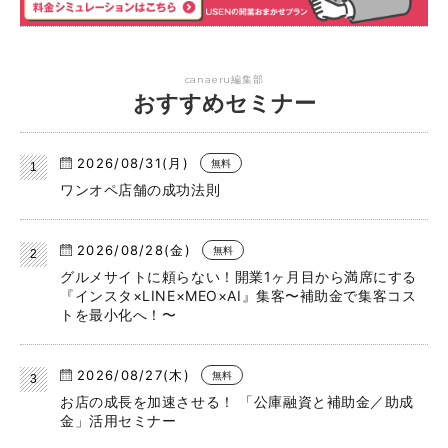
canaeru編集部
おすすめセミナー
2026/08/31(月)
無料
ワンオペ店舗の成功法則
2026/08/28(金)
無料
グルメサイトに頼らない！開業1ヶ月目から満席にする
『インスタ×LINE×MEO×AI』集客〜補助金で集客コス
トを最小化へ！〜
2026/08/27(木)
無料
お店の成長を加速させる！ 「公庫融資と補助金／助成
金」活用セミナー