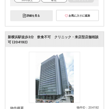
50坪以上
駅近
ロードサイド
詳細を見る
お気に入りに追加
新横浜駅徒歩3分 飲食不可 クリニック・来店型店舗相談
可 (204192)
物件ID：204192
物件概要