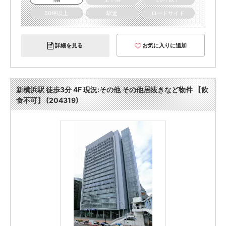
50坪以上
駅近
ロードサイド
詳細を見る
お気に入りに追加
新横浜駅 徒歩3分 4F 現況:その他 その他居抜きなど物件 【飲
食不可】 (204319)