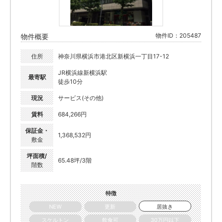
物件ID：205487
物件概要
住所
神奈川県横浜市港北区新横浜一丁目17-12
JR横浜線新横浜駅
最寄駅
徒歩10分
現況
サービス(その他)
賃料
684,266円
保証金・
1,368,532円
敷金
坪面積/
65.48坪/3階
階数
特徴
NEW
更新
居抜き
スケルトン
飲食可
30万円以下