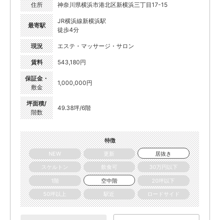
住所
神奈川県横浜市港北区新横浜三丁目17-15
JR横浜線新横浜駅
最寄駅
徒歩4分
現況
エステ・マッサージ・サロン
賃料
543,180円
保証金・
1,000,000円
敷金
坪面積/
49.38坪/6階
階数
特徴
NEW
更新
居抜き
スケルトン
飲食可
30万円以下
1階
空中階
20坪以下
50坪以上
駅近
ロードサイド