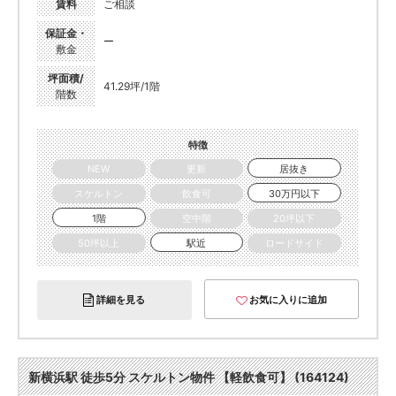
賃料
ご相談
保証金・
ー
敷金
坪面積/
41.29坪/1階
階数
特徴
NEW
更新
居抜き
スケルトン
飲食可
30万円以下
1階
空中階
20坪以下
50坪以上
駅近
ロードサイド
詳細を見る
お気に入りに追加
新横浜駅 徒歩5分 スケルトン物件 【軽飲食可】 (164124)