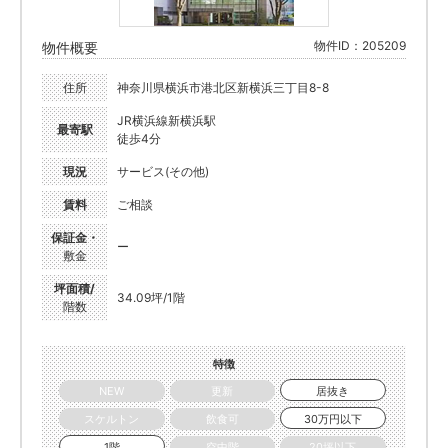
物件ID：205209
物件概要
住所
神奈川県横浜市港北区新横浜三丁目8-8
JR横浜線新横浜駅
最寄駅
徒歩4分
現況
サービス(その他)
賃料
ご相談
保証金・
ー
敷金
坪面積/
34.09坪/1階
階数
特徴
NEW
更新
居抜き
スケルトン
飲食可
30万円以下
1階
空中階
20坪以下