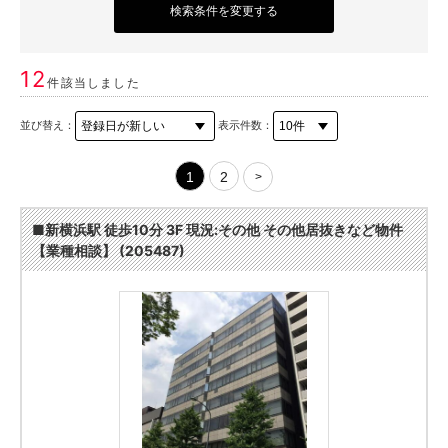
検索条件を変更する
12
件該当しました
並び替え：
表示件数：
1
2
>
■新横浜駅 徒歩10分 3F 現況:その他 その他居抜きなど物件
【業種相談】 (205487)