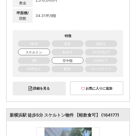
2,310,000円
敷金
坪面積/
34.31坪/9階
階数
特徴
NEW
更新
居抜き
スケルトン
飲食可
30万円以下
1階
空中階
20坪以下
50坪以上
駅近
ロードサイド
詳細を見る
お気に入りに追加
新横浜駅 徒歩5分 スケルトン物件 【軽飲食可】 (164177)