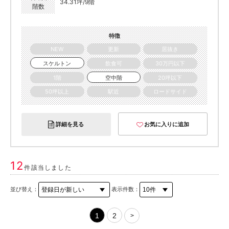
34.31坪/9階
階数
特徴
NEW
更新
居抜き
スケルトン
飲食可
30万円以下
1階
空中階
20坪以下
50坪以上
駅近
ロードサイド
詳細を見る
お気に入りに追加
12
件該当しました
並び替え：
表示件数：
1
2
>