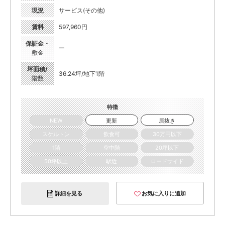
現況
サービス(その他)
賃料
597,960円
保証金・
ー
敷金
坪面積/
36.24坪/地下1階
階数
特徴
NEW
更新
居抜き
スケルトン
飲食可
30万円以下
1階
空中階
20坪以下
50坪以上
駅近
ロードサイド
詳細を見る
お気に入りに追加