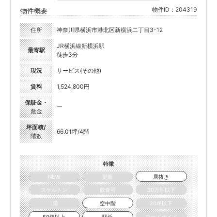
物件ID：204319
物件概要
住所
神奈川県横浜市港北区新横浜二丁目3-12
JR横浜線新横浜駅
最寄駅
徒歩3分
現況
サービス(その他)
賃料
1,524,800円
保証金・
ー
敷金
坪面積/
66.01坪/4階
階数
特徴
NEW
更新
居抜き
スケルトン
飲食可
30万円以下
1階
空中階
20坪以下