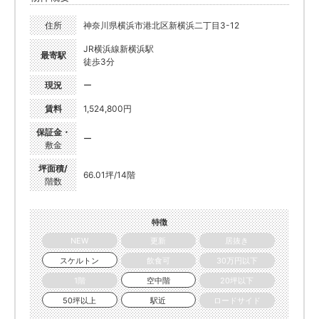
住所
神奈川県横浜市港北区新横浜二丁目3-12
JR横浜線新横浜駅
最寄駅
徒歩3分
現況
ー
賃料
1,524,800円
保証金・
ー
敷金
坪面積/
66.01坪/14階
階数
特徴
NEW
更新
居抜き
スケルトン
飲食可
30万円以下
1階
空中階
20坪以下
50坪以上
駅近
ロードサイド