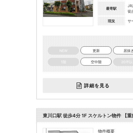
J
最寄駅
徒
現況
サ
NEW
更新
居抜
1階
空中階
20坪
詳細を見る
東川口駅 徒歩4分 1F スケルトン物件 【重
物件概要