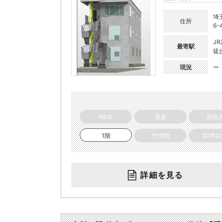
埼
住所
6-
J
最寄駅
徒
現況
ー
NEW
更新
居抜
1階
空中階
20坪
詳細を見る