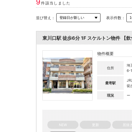
9
件該当しました
並び替え：
表示件数：
東川口駅 徒歩6分 1F スケルトン物件 【飲食
物件概要
埼
住所
6-
J
最寄駅
徒
現況
ー
NEW
更新
居抜