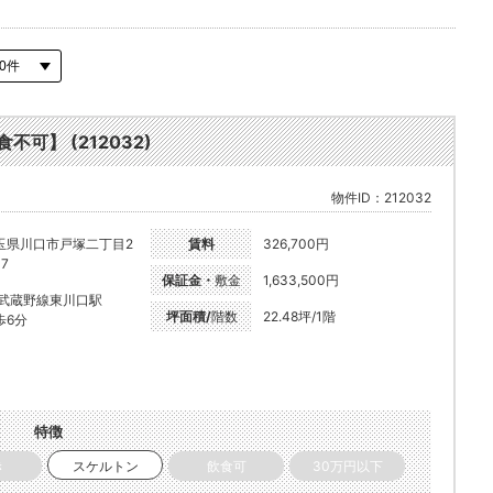
不可】 (212032)
物件ID：212032
玉県川口市戸塚二丁目2
賃料
326,700円
17
保証金・
敷金
1,633,500円
R武蔵野線東川口駅
坪面積/
階数
22.48坪/1階
歩6分
特徴
き
スケルトン
飲食可
30万円以下