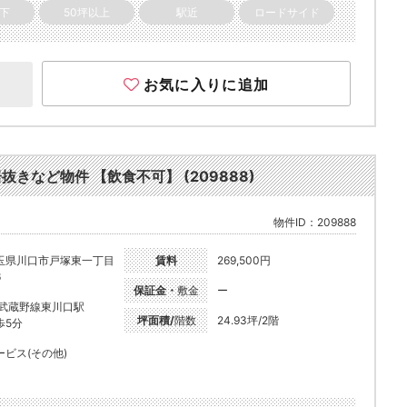
以下
50坪以上
駅近
ロードサイド
お気に入りに追加
居抜きなど物件 【飲食不可】 (209888)
物件ID：209888
玉県川口市戸塚東一丁目
賃料
269,500円
6
保証金・
敷金
ー
R武蔵野線東川口駅
坪面積/
階数
24.93坪/2階
歩5分
ービス(その他)