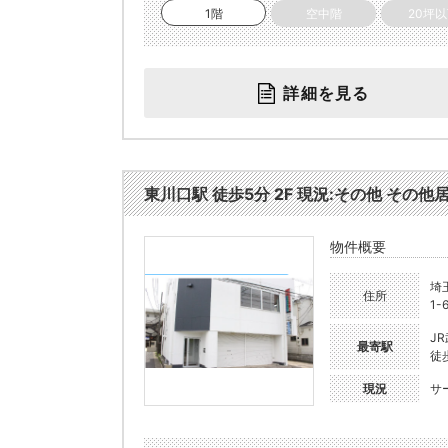
1階
空中階
20坪
詳細を見る
東川口駅 徒歩5分 2F 現況:その他 その他
物件概要
埼
住所
1-
J
最寄駅
徒
現況
サ