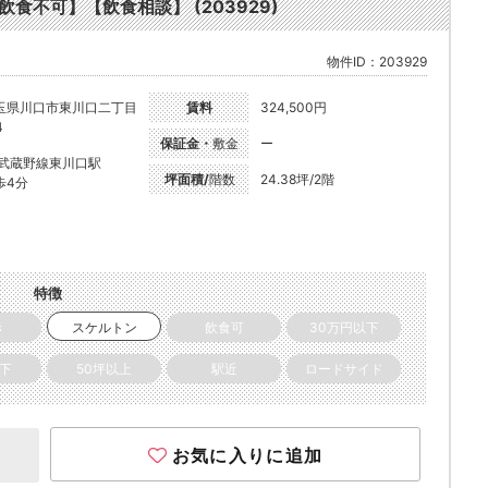
飲食不可】【飲食相談】 (203929)
物件ID：203929
玉県川口市東川口二丁目
賃料
324,500円
4
保証金・
敷金
ー
R武蔵野線東川口駅
坪面積/
階数
24.38坪/2階
歩4分
特徴
き
スケルトン
飲食可
30万円以下
以下
50坪以上
駅近
ロードサイド
お気に入りに追加