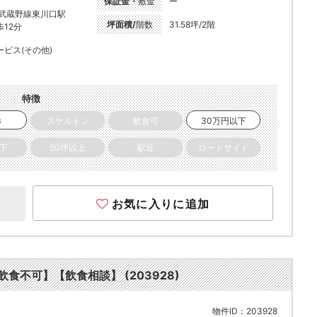
保証金・
敷金
ー
R武蔵野線東川口駅
坪面積/
階数
31.58坪/2階
歩12分
ービス(その他)
特徴
き
スケルトン
飲食可
30万円以下
以下
50坪以上
駅近
ロードサイド
お気に入りに追加
飲食不可】【飲食相談】 (203928)
物件ID：203928