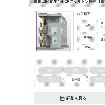
東川口駅 徒歩4分 2F スケルトン物件 【重
物件概要
埼
住所
6-
J
最寄駅
徒
現況
ー
NEW
更新
居抜
1階
空中階
20坪
詳細を見る