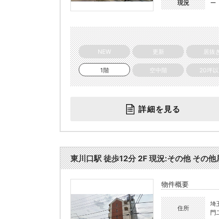
現況
ー
NEW
更新
居抜
1階
空中階
20坪
詳細を見る
東川口駅 徒歩12分 2F 現況:その他 その他
物件概要
埼
住所
門