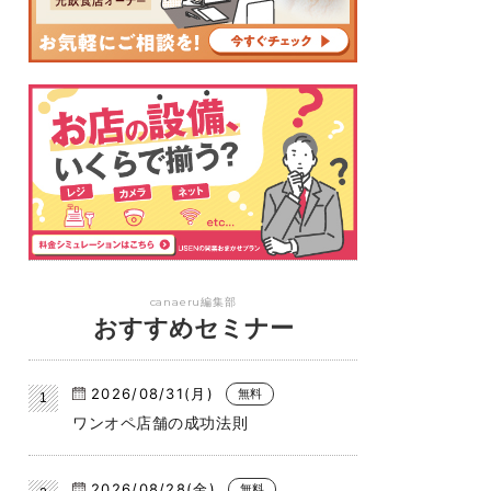
canaeru編集部
おすすめセミナー
2026/08/31(月)
無料
ワンオペ店舗の成功法則
2026/08/28(金)
無料