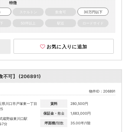
特徴
き
スケルトン
飲食可
30万円以下
以下
50坪以上
駅近
ロードサイド
お気に入りに追加
不可】 (206891)
物件ID：206891
玉県川口市戸塚東一丁目
賃料
280,500円
25
保証金・
敷金
1,683,000円
R武蔵野線東川口駅
坪面積/
階数
35.00坪/1階
歩7分