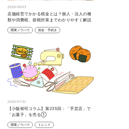
2026/08/03
店舗経営でかかる税金とは？個人・法人の種
類や消費税、節税対策までわかりやすく解説
開業ノウハウ
資金・手続き
2026/07/31
【小阪裕司コラム】第235回：「手芸店」で
「お菓子」を売る①
開業ノウハウ
トレンド