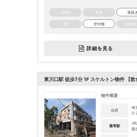
NEW
更新
居抜
1階
空中階
20坪
詳細を見る
東川口駅 徒歩7分 1F スケルトン物件 【飲食
物件概要
埼
住所
3-
J
最寄駅
徒