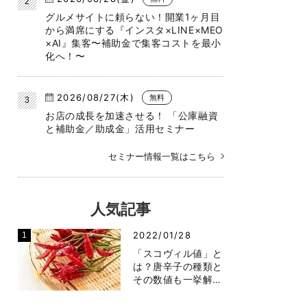
グルメサイトに頼らない！開業1ヶ月目
から満席にする『インスタ×LINE×MEO
×AI』集客〜補助金で集客コストを最小
化へ！〜
2026/08/27(木)
無料
お店の成長を加速させる！ 「公庫融資
と補助金／助成金」活用セミナー
セミナー情報一覧はこちら
人気記事
2022/01/28
「スコヴィル値」と
は？唐辛子の種類と
その数値も一挙解…