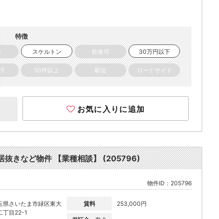
特徴
き
スケルトン
飲食可
30万円以下
以下
50坪以上
駅近
ロードサイド
お気に入りに追加
居抜きなど物件 【業種相談】 (205796)
物件ID：205796
玉県さいたま市緑区東大
賃料
253,000円
二丁目22-1