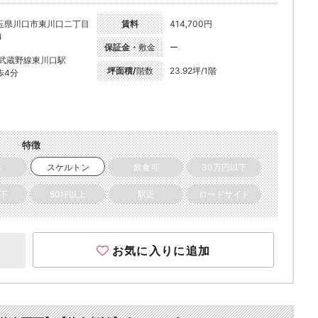
玉県川口市東川口二丁目
賃料
414,700円
4
保証金・
敷金
ー
R武蔵野線東川口駅
坪面積/
階数
23.92坪/1階
歩4分
特徴
き
スケルトン
飲食可
30万円以下
以下
50坪以上
駅近
ロードサイド
お気に入りに追加