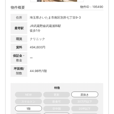
物件ID：195490
物件概要
住所
埼玉県さいたま市南区別所七丁目9-3
JR武蔵野線武蔵浦和駅
最寄駅
徒歩1分
現況
クリニック
賃料
494,600円
保証金・
ー
敷金
坪面積/
44.98坪/1階
階数
特徴
NEW
更新
居抜き
スケルトン
飲食可
30万円以下
1階
空中階
20坪以下