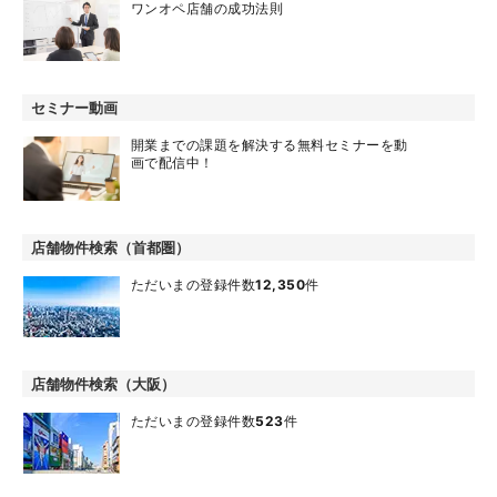
ワンオペ店舗の成功法則
セミナー動画
開業までの課題を解決する無料セミナーを動
画で配信中！
店舗物件検索（首都圏）
ただいまの登録件数
12,350
件
店舗物件検索（大阪）
ただいまの登録件数
523
件