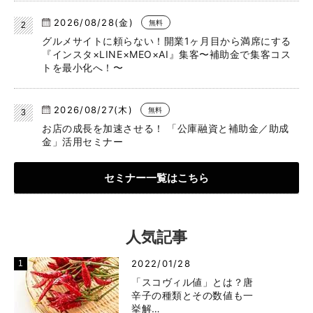
2026/08/28(金)
無料
グルメサイトに頼らない！開業1ヶ月目から満席にする
『インスタ×LINE×MEO×AI』集客〜補助金で集客コス
トを最小化へ！〜
2026/08/27(木)
無料
お店の成長を加速させる！ 「公庫融資と補助金／助成
金」活用セミナー
セミナー一覧はこちら
人気記事
2022/01/28
「スコヴィル値」とは？唐
辛子の種類とその数値も一
挙解…