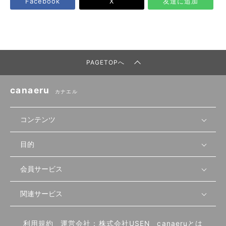
Facebook
X
友達に追加
PAGETOPへ
canaeru
カナエル
コンテンツ
目的
無料開業相談
セミナーで学ぶ
会員サービス
店舗運営
物件を探す
セミナー情報
資金・手続き
関連サービス
会員登録
先輩開業者の声
セミナー動画
首都圏
物件
メルマガ設定
記事から学ぶ
セミナー協力一覧
大阪
飲食店サクセスガイド（外部サイト）
内装・設備
利用規約
運営会社：株式会社USEN
canaeruとは