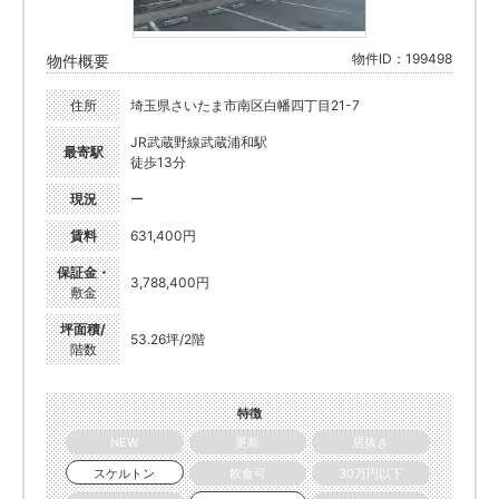
物件ID：199498
物件概要
住所
埼玉県さいたま市南区白幡四丁目21-7
JR武蔵野線武蔵浦和駅
最寄駅
徒歩13分
現況
ー
賃料
631,400円
保証金・
3,788,400円
敷金
坪面積/
53.26坪/2階
階数
特徴
NEW
更新
居抜き
スケルトン
飲食可
30万円以下