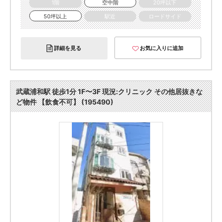
1階
空中階
20坪以下
50坪以上
駅近
ロードサイド
詳細を見る
お気に入りに追加
武蔵浦和駅 徒歩1分 1F〜3F 現況:クリニック その他居抜きな
ど物件 【飲食不可】 (195490)