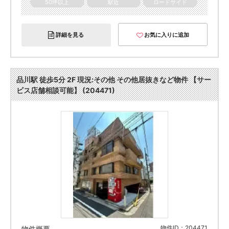
50坪以上
駅近
ロードサイド
詳細を見る
お気に入りに追加
品川駅 徒歩5分 2F 現況:その他 その他居抜きなど物件 【サー
ビス店舗相談可能】 (204471)
物件ID：204471
物件概要