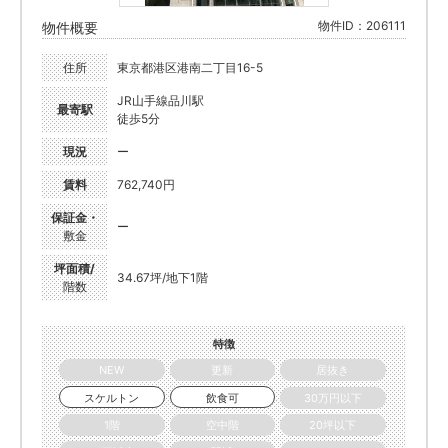
物件ID：206111
物件概要
住所
東京都港区港南二丁目16-5
JR山手線品川駅
最寄駅
徒歩5分
現況
ー
賃料
762,740円
保証金・
ー
敷金
坪面積/
34.67坪/地下1階
階数
特徴
NEW
更新
居抜き
スケルトン
飲食可
30万円以下
1階
空中階
20坪以下