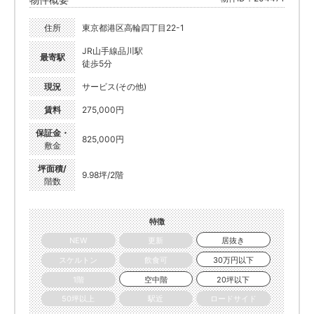
住所
東京都港区高輪四丁目22-1
JR山手線品川駅
最寄駅
徒歩5分
現況
サービス(その他)
賃料
275,000円
保証金・
825,000円
敷金
坪面積/
9.98坪/2階
階数
特徴
NEW
更新
居抜き
スケルトン
飲食可
30万円以下
1階
空中階
20坪以下
50坪以上
駅近
ロードサイド