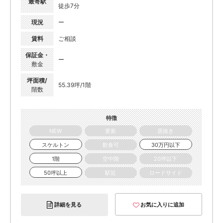
最寄駅
徒歩7分
現況
ー
賃料
ご相談
保証金・
ー
敷金
坪面積/
55.39坪/1階
階数
特徴
NEW
更新
居抜き
スケルトン
飲食可
30万円以下
1階
空中階
20坪以下
50坪以上
駅近
ロードサイド
詳細を見る
お気に入りに追加