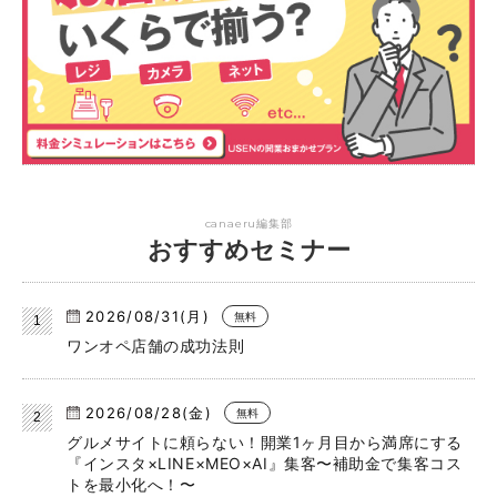
canaeru編集部
おすすめセミナー
2026/08/31(月)
無料
ワンオペ店舗の成功法則
2026/08/28(金)
無料
グルメサイトに頼らない！開業1ヶ月目から満席にする
『インスタ×LINE×MEO×AI』集客〜補助金で集客コス
トを最小化へ！〜