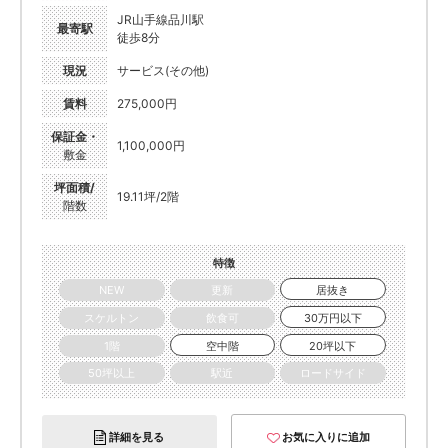
JR山手線品川駅
最寄駅
徒歩8分
現況
サービス(その他)
賃料
275,000円
保証金・
1,100,000円
敷金
坪面積/
19.11坪/2階
階数
特徴
NEW
更新
居抜き
スケルトン
飲食可
30万円以下
1階
空中階
20坪以下
50坪以上
駅近
ロードサイド
詳細を見る
お気に入りに追加