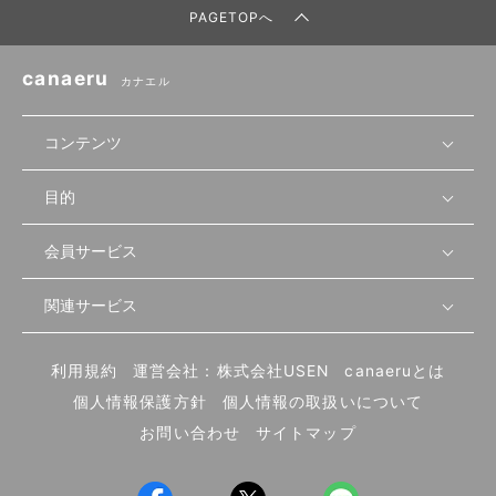
PAGETOPへ
canaeru
カナエル
コンテンツ
目的
無料開業相談
セミナーで学ぶ
会員サービス
店舗運営
物件を探す
セミナー情報
資金・手続き
関連サービス
会員登録
先輩開業者の声
セミナー動画
首都圏
物件
メルマガ設定
記事から学ぶ
セミナー協力一覧
大阪
飲食店サクセスガイド（外部サイト）
内装・設備
利用規約
運営会社：株式会社USEN
canaeruとは
ログイン
飲食店の始め方
北海道
開業・経営に関する記事
個人情報保護方針
個人情報の取扱いについて
食材・仕入れ
業態別の開業方法
東海
編集ポリシー
お問い合わせ
サイトマップ
集客・宣伝
その他
トレンド