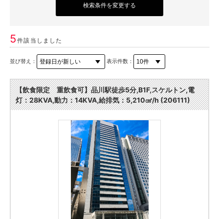
検索条件を変更する
5
件該当しました
並び替え：
表示件数：
【飲食限定 重飲食可】品川駅徒歩5分,B1F,スケルトン,電
灯：28KVA,動力：14KVA,給排気：5,210㎤/h (206111)