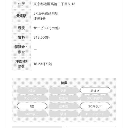
住所
東京都港区高輪二丁目6-13
JR山手線品川駅
最寄駅
徒歩8分
現況
サービス(その他)
賃料
313,500円
保証金・
ー
敷金
坪面積/
18.23坪/1階
階数
特徴
NEW
更新
居抜き
スケルトン
飲食可
30万円以下
1階
空中階
20坪以下
50坪以上
駅近
ロードサイド