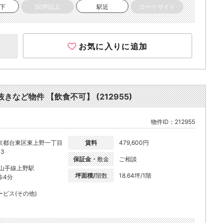
以下
50坪以上
駅近
ロードサイド
お気に入りに追加
きなど物件 【飲食不可】 (212955)
物件ID：212955
京都台東区東上野一丁目
賃料
479,600円
-3
保証金・
敷金
ご相談
R山手線上野駅
坪面積/
階数
18.64坪/1階
歩4分
ービス(その他)