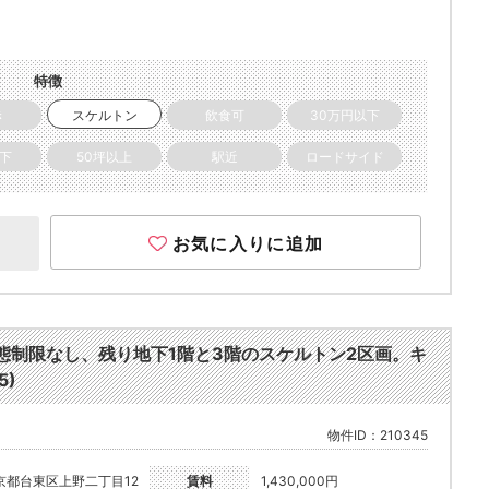
特徴
き
スケルトン
飲食可
30万円以下
以下
50坪以上
駅近
ロードサイド
お気に入りに追加
態制限なし、残り地下1階と3階のスケルトン2区画。キ
5)
物件ID：210345
京都台東区上野二丁目12
賃料
1,430,000円