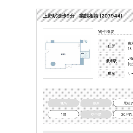
上野駅徒歩9分 業態相談 (207944)
物件概要
東
住所
18
J
最寄駅
徒
現況
サ
NEW
更新
居抜
1階
空中階
20坪