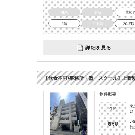
NEW
更新
居抜
1階
空中階
20坪
詳細を見る
【飲食不可/事務所・塾・スクール】上野駅 徒歩
物件概要
東
住所
21
J
最寄駅
徒