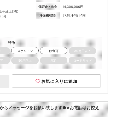
保証金・
敷金
14,300,000円
R山手線上野駅
坪面積/
階数
37.82坪/地下1階
歩5分
特徴
き
スケルトン
飲食可
30万円以下
以下
50坪以上
駅近
ロードサイド
お気に入りに追加
からメッセージをお願い致します●※お電話はお控え