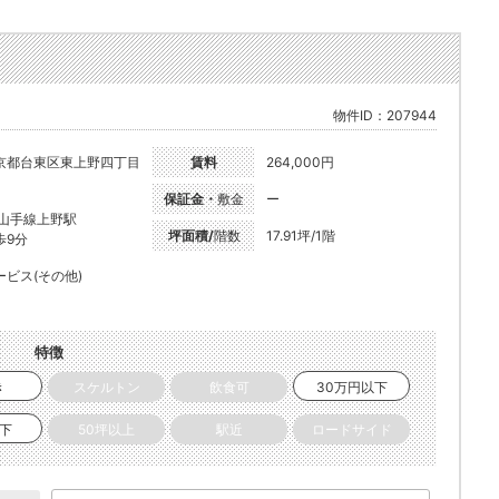
物件ID：207944
京都台東区東上野四丁目
賃料
264,000円
保証金・
敷金
ー
R山手線上野駅
坪面積/
階数
17.91坪/1階
歩9分
ービス(その他)
特徴
き
スケルトン
飲食可
30万円以下
以下
50坪以上
駅近
ロードサイド