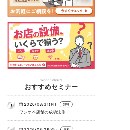
canaeru編集部
おすすめセミナー
2026/08/31(月)
無料
ワンオペ店舗の成功法則
2026/08/28(金)
無料