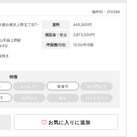
物件ID：210294
京都台東区上野五丁目7-
賃料
445,500円
保証金・
敷金
2,673,000円
R山手線上野駅
坪面積/
階数
15.00坪/5階
歩4分
板焼き
特徴
き
スケルトン
飲食可
30万円以下
以下
50坪以上
駅近
ロードサイド
お気に入りに追加