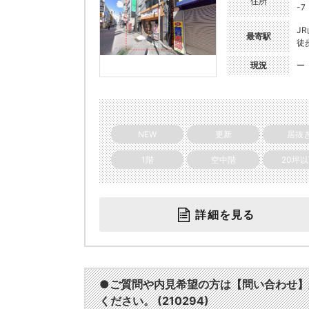
住所
-7
J
最寄駅
徒
現況
ー
NEW
更新
居抜
1階
空中階
20坪
詳細を見る
●ご質問や内見希望の方は【問い合わせ】
ください。 (210294)