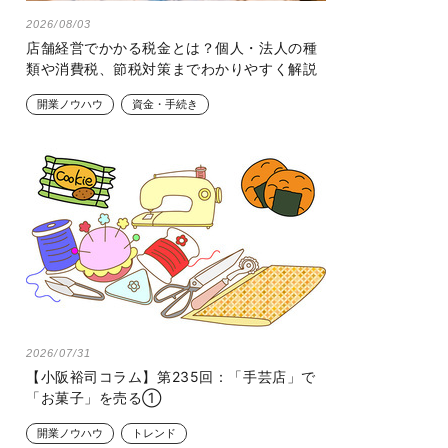
2026/08/03
店舗経営でかかる税金とは？個人・法人の種
類や消費税、節税対策までわかりやすく解説
開業ノウハウ
資金・手続き
2026/07/31
【小阪裕司コラム】第235回：「手芸店」で
「お菓子」を売る①
開業ノウハウ
トレンド