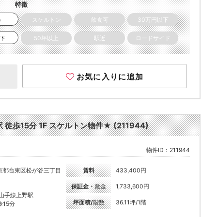
特徴
き
スケルトン
飲食可
30万円以下
以下
50坪以上
駅近
ロードサイド
お気に入りに追加
15分 1F スケルトン物件★ (211944)
物件ID：211944
京都台東区松が谷三丁目
賃料
433,400円
保証金・
敷金
1,733,600円
R山手線上野駅
坪面積/
階数
36.11坪/1階
歩15分