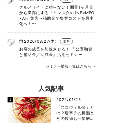
グルメサイトに頼らない！開業1ヶ月目
から満席にする『インスタ×LINE×MEO
×AI』集客〜補助金で集客コストを最小
化へ！〜
2026/08/27(木)
無料
お店の成長を加速させる！ 「公庫融資
と補助金／助成金」活用セミナー
セミナー情報一覧はこちら
人気記事
2022/01/28
「スコヴィル値」と
は？唐辛子の種類と
その数値も一挙解…