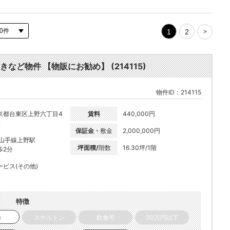
1
2
>
きなど物件 【物販にお勧め】 (214115)
物件ID：214115
京都台東区上野六丁目4
賃料
440,000円
2
保証金・
敷金
2,000,000円
R山手線上野駅
坪面積/
階数
16.30坪/1階
歩2分
ービス(その他)
特徴
き
スケルトン
飲食可
30万円以下