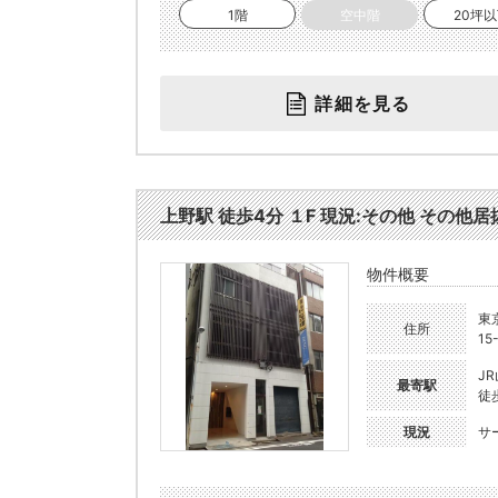
1階
空中階
20坪
詳細を見る
上野駅 徒歩4分 １F 現況:その他 その他居抜
物件概要
東
住所
15
J
最寄駅
徒
現況
サ