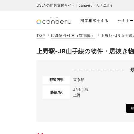
USENの開業支援サイト｜canaeru（カナエル）
開業相談をする
セミナー
TOP
店舗物件検索（首都圏）
上野駅-JR山手
上野駅-JR山手線の物件・居抜き
都道府県
東京都
JR山手線
路線/駅
上野