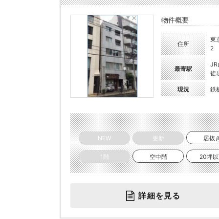
物件概要
東
住所
2
J
最寄駅
徒
現況
鉄
NEW
更新
居抜
1階
空中階
20坪
詳細を見る