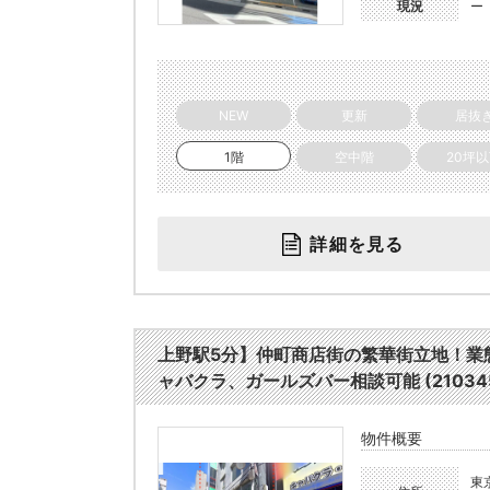
現況
ー
NEW
更新
居抜
1階
空中階
20坪
詳細を見る
上野駅5分】仲町商店街の繁華街立地！業
ャバクラ、ガールズバー相談可能 (21034
物件概要
東