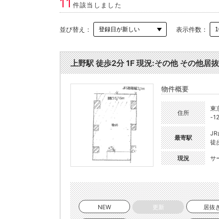
11
件該当しました
並び替え：
表示件数：
上野駅 徒歩2分 1F 現況:その他 その他居抜
物件概要
東
住所
-1
J
最寄駅
徒
現況
サ
NEW
更新
居抜