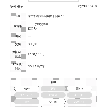
物件ID：8453
物件概要
住所
東京都台東区根岸1丁目6-10
JR山手線鶯谷駅
最寄駅
徒歩1分
現況
ー
賃料
396,000円
保証金・
2,160,000円
敷金
坪面積/
30.34坪/2階
階数
特徴
NEW
更新
居抜き
スケルトン
飲食可
30万円以下
1階
空中階
20坪以下