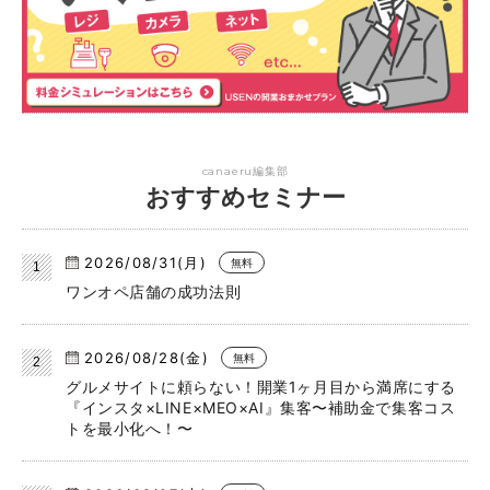
canaeru編集部
おすすめセミナー
2026/08/31(月)
無料
ワンオペ店舗の成功法則
2026/08/28(金)
無料
グルメサイトに頼らない！開業1ヶ月目から満席にする
『インスタ×LINE×MEO×AI』集客〜補助金で集客コス
トを最小化へ！〜