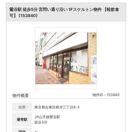
鶯谷駅 徒歩5分 言問い通り沿い 1Fスケルトン物件 【軽飲食
可】 (153840)
物件ID：153840
物件概要
住所
東京都台東区根岸三丁目6-3
JR山手線鶯谷駅
最寄駅
徒歩3分
現況
ー