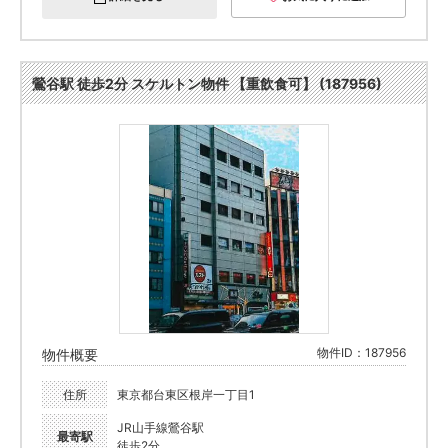
鶯谷駅 徒歩2分 スケルトン物件 【重飲食可】 (187956)
物件ID：187956
物件概要
住所
東京都台東区根岸一丁目1
JR山手線鶯谷駅
最寄駅
徒歩2分