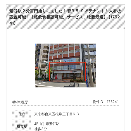
鶯谷駅２分言門通りに面した１階３５.９坪テナント！大看板
設置可能！【軽飲食相談可能、サービス、物販最適】 (1752
41)
物件ID：175241
物件概要
住所
東京都台東区根岸三丁目6-3
JR山手線鶯谷駅
最寄駅
徒歩3分