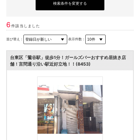
検索条件を変更する
6
件該当しました
並び替え：
表示件数：
台東区「鶯谷駅」徒歩1分！ガールズバーおすすめ居抜き店
舗！言問通り沿い駅近好立地！！(8453)