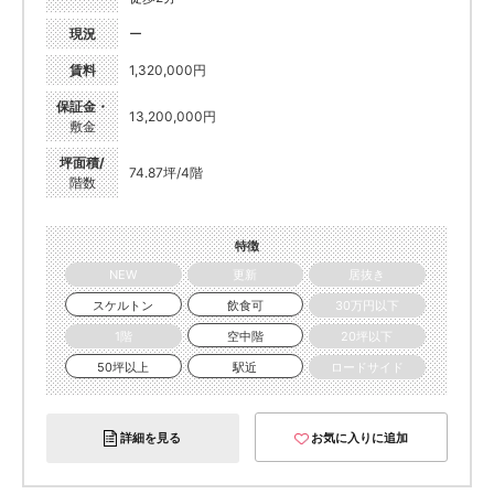
現況
ー
賃料
1,320,000円
保証金・
13,200,000円
敷金
坪面積/
74.87坪/4階
階数
特徴
NEW
更新
居抜き
スケルトン
飲食可
30万円以下
1階
空中階
20坪以下
50坪以上
駅近
ロードサイド
詳細を見る
お気に入りに追加