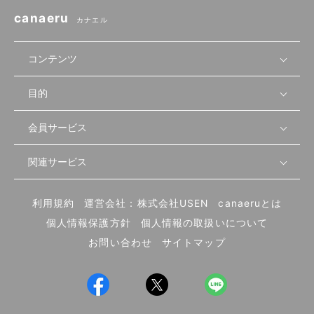
canaeru
カナエル
コンテンツ
目的
無料開業相談
セミナーで学ぶ
会員サービス
店舗運営
物件を探す
セミナー情報
資金・手続き
関連サービス
会員登録
先輩開業者の声
セミナー動画
首都圏
物件
メルマガ設定
記事から学ぶ
セミナー協力一覧
大阪
飲食店サクセスガイド（外部サイト）
内装・設備
利用規約
運営会社：株式会社USEN
canaeruとは
ログイン
飲食店の始め方
北海道
開業・経営に関する記事
個人情報保護方針
個人情報の取扱いについて
食材・仕入れ
業態別の開業方法
東海
編集ポリシー
お問い合わせ
サイトマップ
集客・宣伝
その他
トレンド
UIターン開業特集
飲食店開業