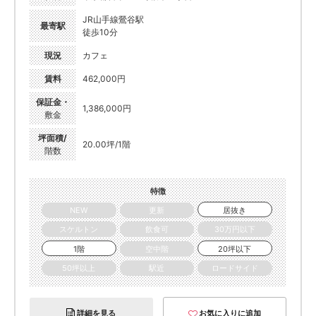
JR山手線鶯谷駅
最寄駅
徒歩10分
現況
カフェ
賃料
462,000円
保証金・
1,386,000円
敷金
坪面積/
20.00坪/1階
階数
特徴
NEW
更新
居抜き
スケルトン
飲食可
30万円以下
1階
空中階
20坪以下
50坪以上
駅近
ロードサイド
詳細を見る
お気に入りに追加