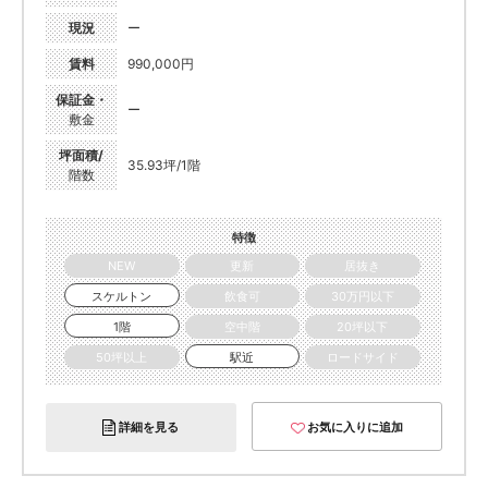
現況
ー
賃料
990,000円
保証金・
ー
敷金
坪面積/
35.93坪/1階
階数
特徴
NEW
更新
居抜き
スケルトン
飲食可
30万円以下
1階
空中階
20坪以下
50坪以上
駅近
ロードサイド
詳細を見る
お気に入りに追加