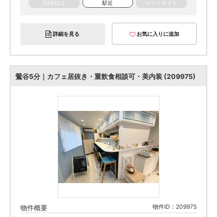
50坪以上
駅近
ロードサイド
詳細を見る
お気に入りに追加
鶯谷5分｜カフェ居抜き・重飲食相談可・美内装 (209975)
物件ID：209975
物件概要