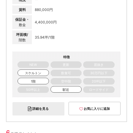
賃料
880,000円
保証金・
4,400,000円
敷金
坪面積/
35.94坪/1階
階数
特徴
NEW
更新
居抜き
スケルトン
飲食可
30万円以下
1階
空中階
20坪以下
50坪以上
駅近
ロードサイド
詳細を見る
お気に入りに追加
6