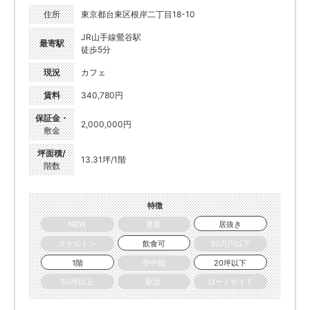
住所
東京都台東区根岸二丁目18-10
JR山手線鶯谷駅
最寄駅
徒歩5分
現況
カフェ
賃料
340,780円
保証金・
2,000,000円
敷金
坪面積/
13.31坪/1階
階数
特徴
NEW
更新
居抜き
スケルトン
飲食可
30万円以下
1階
空中階
20坪以下
50坪以上
駅近
ロードサイド