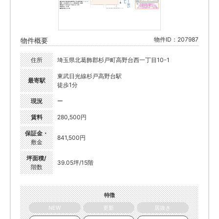
物件ID：207987
物件概要
住所
埼玉県北葛飾郡杉戸町高野台西一丁目10-1
東武日光線杉戸高野台駅
最寄駅
徒歩1分
現況
ー
賃料
280,500円
保証金・
841,500円
敷金
坪面積/
39.05坪/15階
階数
特徴
NEW
更新
居抜き