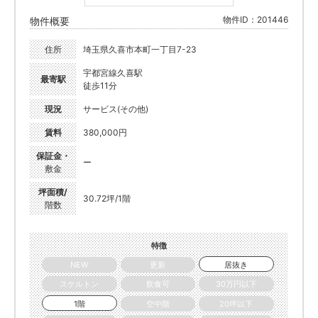
物件ID：201446
物件概要
住所
埼玉県久喜市本町一丁目7-23
宇都宮線久喜駅
最寄駅
徒歩11分
現況
サービス(その他)
賃料
380,000円
保証金・
ー
敷金
坪面積/
30.72坪/1階
階数
特徴
NEW
更新
居抜き
スケルトン
飲食可
30万円以下
1階
空中階
20坪以下