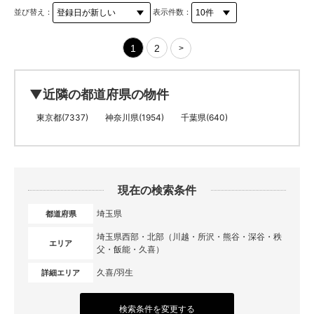
並び替え：
表示件数：
1
2
>
▼近隣の都道府県の物件
東京都(7337)
神奈川県(1954)
千葉県(640)
現在の検索条件
埼玉県
都道府県
埼玉県西部・北部（川越・所沢・熊谷・深谷・秩
エリア
父・飯能・久喜）
久喜/羽生
詳細エリア
検索条件を変更する