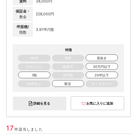
賃料
38,000円
保証金・
228,000円
敷金
坪面積/
3.97坪/1階
階数
特徴
NEW
更新
居抜き
スケルトン
飲食可
30万円以下
1階
空中階
20坪以下
50坪以上
駅近
ロードサイド
詳細を見る
お気に入りに追加
17
件該当しました