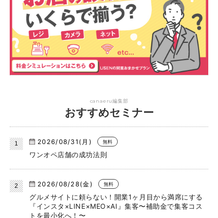
canaeru編集部
おすすめセミナー
2026/08/31(月)
無料
ワンオペ店舗の成功法則
2026/08/28(金)
無料
グルメサイトに頼らない！開業1ヶ月目から満席にする
『インスタ×LINE×MEO×AI』集客〜補助金で集客コス
トを最小化へ！〜