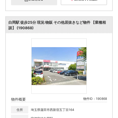
白岡駅 徒歩25分 現況:物販 その他居抜きなど物件 【業種相
談】 (190868)
物件ID：190868
物件概要
住所
埼玉県蓮田市西新宿五丁目164