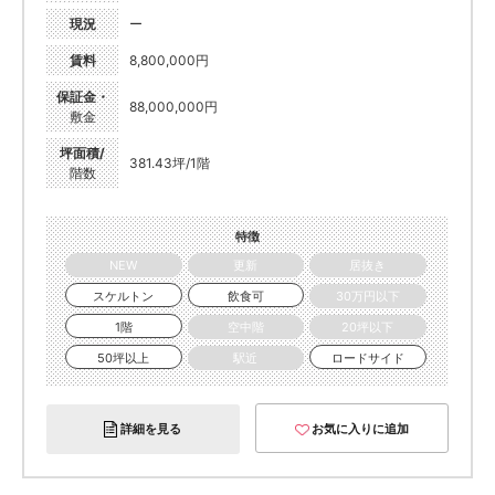
現況
ー
賃料
8,800,000円
保証金・
88,000,000円
敷金
坪面積/
381.43坪/1階
階数
特徴
NEW
更新
居抜き
スケルトン
飲食可
30万円以下
1階
空中階
20坪以下
50坪以上
駅近
ロードサイド
詳細を見る
お気に入りに追加