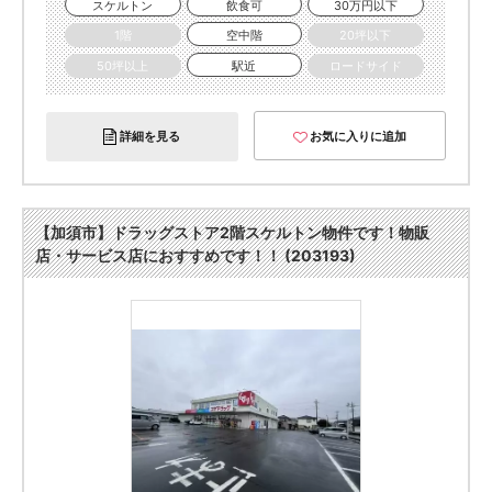
スケルトン
飲食可
30万円以下
1階
空中階
20坪以下
50坪以上
駅近
ロードサイド
詳細を見る
お気に入りに追加
【加須市】ドラッグストア2階スケルトン物件です！物販
店・サービス店におすすめです！！ (203193)