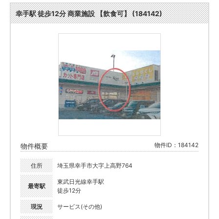
幸手駅 徒歩12分 商業施設 【飲食可】 (184142)
物件ID：184142
物件概要
住所
埼玉県幸手市大字上高野764
東武日光線幸手駅
最寄駅
徒歩12分
現況
サービス(その他)