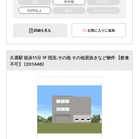
1階
空中階
20坪以下
50坪以上
駅近
ロードサイド
詳細を見る
お気に入りに追加
久喜駅 徒歩11分 1F 現況:その他 その他居抜きなど物件 【飲食
不可】 (201446)