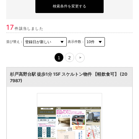
検索条件を変更する
17
件該当しました
並び替え：
表示件数：
1
2
>
杉戸高野台駅 徒歩1分 15F スケルトン物件 【軽飲食可】 (20
7987)