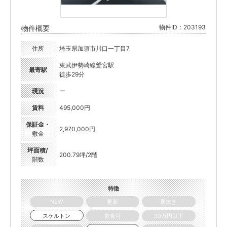
物件ID：203193
物件概要
住所
埼玉県加須市川口一丁目7
東武伊勢崎線鷲宮駅
最寄駅
徒歩29分
現況
ー
賃料
495,000円
保証金・
2,970,000円
敷金
坪面積/
200.79坪/2階
階数
特徴
NEW
更新
居抜き
スケルトン
飲食可
30万円以下