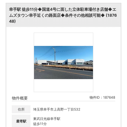
幸手駅 徒歩11分◆国道4号に面した立体駐車場付き店舗◆エ
ムズタウン幸手近くの路面店◆条件その他相談可能◆ (1876
48)
物件ID：187648
物件概要
住所
埼玉県幸手市上高野一丁目532
東武日光線幸手駅
最寄駅
徒歩11分