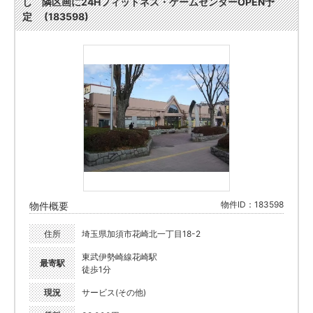
し 隣区画に24Hフィットネス・ゲームセンターOPEN予
定 (183598)
物件ID：183598
物件概要
住所
埼玉県加須市花崎北一丁目18-2
東武伊勢崎線花崎駅
最寄駅
徒歩1分
現況
サービス(その他)