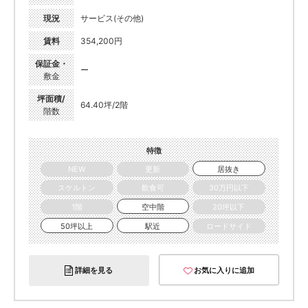
現況
サービス(その他)
賃料
354,200円
保証金・
ー
敷金
坪面積/
64.40坪/2階
階数
特徴
NEW
更新
居抜き
スケルトン
飲食可
30万円以下
1階
空中階
20坪以下
50坪以上
駅近
ロードサイド
詳細を見る
お気に入りに追加