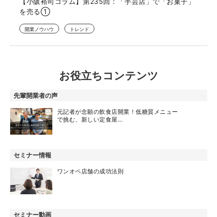
【小阪裕司コラム】第235回：「手芸店」で「お菓子」
を売る①
開業ノウハウ
トレンド
お役立ちコンテンツ
先輩開業者の声
元記者が念願の飲食店開業！低糖質メニュー
で挑む、新しい定食屋…
セミナー情報
ワンオペ店舗の成功法則
セミナー動画