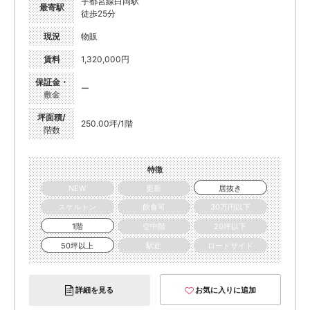
宇都宮線白岡駅
最寄駅
徒歩25分
現況
物販
賃料
1,320,000円
保証金・
ー
敷金
坪面積/
250.00坪/1階
階数
特徴
NEW
更新
居抜き
スケルトン
飲食可
30万円以下
1階
空中階
20坪以下
50坪以上
駅近
ロードサイド
詳細を見る
お気に入りに追加