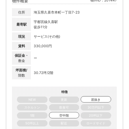
物件ID：201447
物件概要
住所
埼玉県久喜市本町一丁目7-23
宇都宮線久喜駅
最寄駅
徒歩11分
現況
サービス(その他)
賃料
330,000円
保証金・
ー
敷金
坪面積/
30.72坪/2階
階数
特徴
NEW
更新
居抜き
スケルトン
飲食可
30万円以下
1階
空中階
20坪以下
50坪以上
駅近
ロードサイド