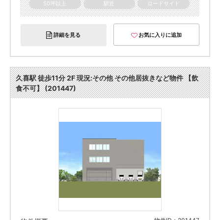
50坪以上
駅近
ロードサイド
詳細を見る
お気に入りに追加
久喜駅 徒歩11分 2F 現況:その他 その他居抜きなど物件 【飲
食不可】 (201447)