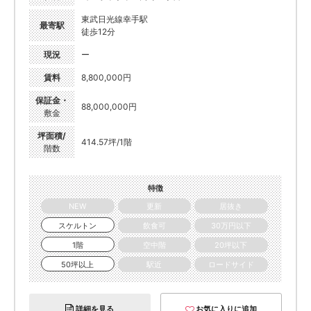
東武日光線幸手駅
最寄駅
徒歩12分
現況
ー
賃料
8,800,000円
保証金・
88,000,000円
敷金
坪面積/
414.57坪/1階
階数
特徴
NEW
更新
居抜き
スケルトン
飲食可
30万円以下
1階
空中階
20坪以下
50坪以上
駅近
ロードサイド
詳細を見る
お気に入りに追加