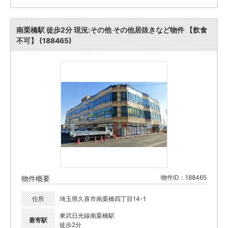
南栗橋駅 徒歩2分 現況:その他 その他居抜きなど物件 【飲食
不可】 (188465)
物件ID：188465
物件概要
住所
埼玉県久喜市南栗橋四丁目14-1
東武日光線南栗橋駅
最寄駅
徒歩2分