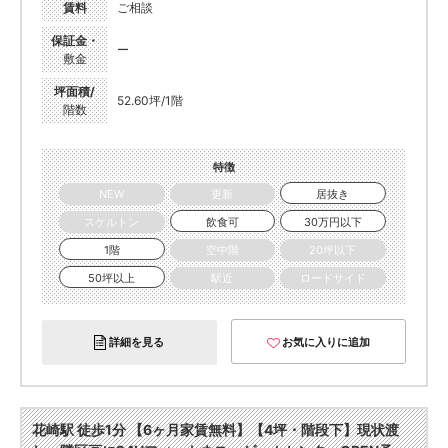
賃料
ご相談
保証金・
ー
敷金
坪面積/
52.60坪/1階
階数
特徴
NEW
更新
居抜き
スケルトン
飲食可
30万円以下
1階
空中階
20坪以下
50坪以上
駅近
ロードサイド
詳細を見る
お気に入りに追加
花崎駅 徒歩1分 【6ヶ月家賃無料】【4坪・階段下】現状渡