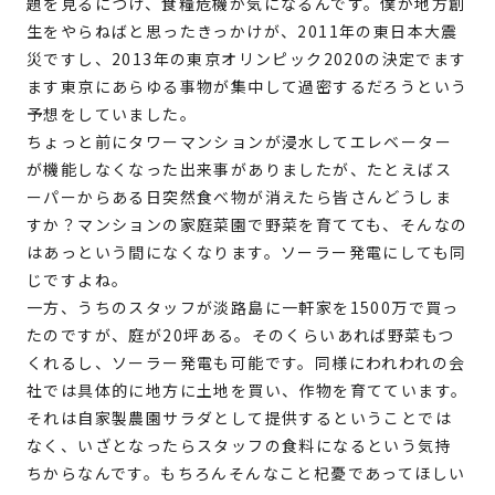
題を見るにつけ、食糧危機が気になるんです。僕が地方創
生をやらねばと思ったきっかけが、2011年の東日本大震
災ですし、2013年の東京オリンピック2020の決定でます
ます東京にあらゆる事物が集中して過密するだろうという
予想をしていました。
ちょっと前にタワーマンションが浸水してエレベーター
が機能しなくなった出来事がありましたが、たとえばス
ーパーからある日突然食べ物が消えたら皆さんどうしま
すか？マンションの家庭菜園で野菜を育てても、そんなの
はあっという間になくなります。ソーラー発電にしても同
じですよね。
一方、うちのスタッフが淡路島に一軒家を1500万で買っ
たのですが、庭が20坪ある。そのくらいあれば野菜もつ
くれるし、ソーラー発電も可能です。同様にわれわれの会
社では具体的に地方に土地を買い、作物を育てています。
それは自家製農園サラダとして提供するということでは
なく、いざとなったらスタッフの食料になるという気持
ちからなんです。もちろんそんなこと杞憂であってほしい