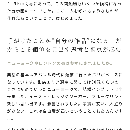
１.５km間隔にあって、この南船場もいくつか候補になっ
た徒歩圏の一つでした。ここに人を呼べるようなものが
作れたらということで、はじめました。
手がけたことが“自分の作品”になる…だ
からこそ価値を見出す思考と視点が必要
ニューヨークやロンドンの街は参考にされましたか。
業態の基本はアパレル時代に頻繁に行ったパリがベースに
なっています。出店エリア選定に関しては30歳くらいの
ときに初めていったニューヨークで、結構インプットは出
来ました。イーストビレッジやソーホー、ブルックリン…
楽しい思い出です。影響されました。家賃が安い、人通り
が少ない、これは自由度が高いということでもあるんです
よ。
それと僕は店をつくるとき、友人や地元の有力者をひいき