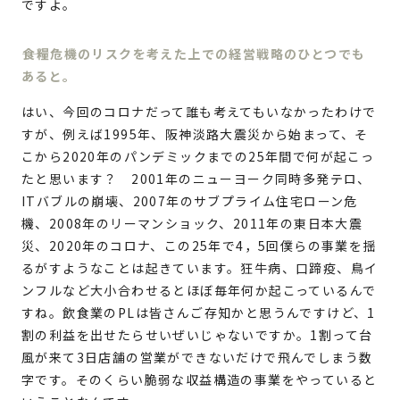
ですよ。
食糧危機のリスクを考えた上での経営戦略のひとつでも
あると。
はい、今回のコロナだって誰も考えてもいなかったわけで
すが、例えば1995年、阪神淡路大震災から始まって、そ
こから2020年のパンデミックまでの25年間で何が起こっ
たと思います？ 2001年のニューヨーク同時多発テロ、
ITバブルの崩壊、2007年のサブプライム住宅ローン危
機、2008年のリーマンショック、2011年の東日本大震
災、2020年のコロナ、この25年で4，5回僕らの事業を揺
るがすようなことは起きています。狂牛病、口蹄疫、鳥イ
ンフルなど大小合わせるとほぼ毎年何か起こっているんで
すね。飲食業のPLは皆さんご存知かと思うんですけど、1
割の利益を出せたらせいぜいじゃないですか。1割って台
風が来て3日店舗の営業ができないだけで飛んでしまう数
字です。そのくらい脆弱な収益構造の事業をやっていると