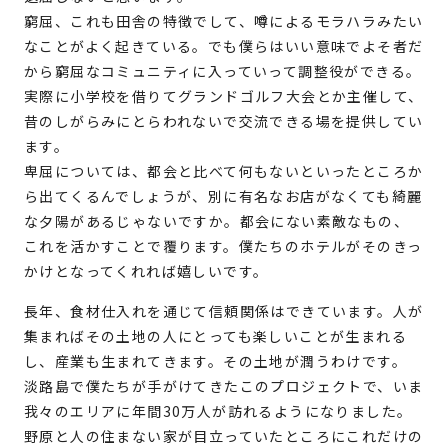
窮屈、これも田舎の特徴でして、噂によるモラハラみたい
なことがよく起きている。でも僕らはいい意味でよそ者だ
から窮屈なコミュニティに入っていって調整役ができる。
実際に小学校を借りてグランドゴルフ大会とか主催して、
昔のしがらみにとらわれないで交流できる場を提供してい
ます。
卑屈については、都会と比べて何もないといったところか
ら出てくるんでしょうが、別に有名なお店がなくても綺麗
な夕陽があるじゃないですか。都会にない素敵なもの、
これを活かすことで覆ります。僕たちのホテルがそのきっ
かけとなってくれれば嬉しいです。
長年、食材仕入れを通じて信頼関係はできています。人が
集まればその土地の人にとっても楽しいことが生まれる
し、産業も生まれてきます。その土地が潤うわけです。
淡路島で僕たちが手がけてきたこのプロジェクトで、いま
我々のエリアに年間30万人が訪れるようになりました。
野原と人の住まない家が目立っていたところにこれだけの