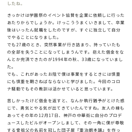
したね。
きっかけは学園祭のイベント協賛を企業に依頼しに行った
あたりからでしょうか。けっこううまくいきまして、卒業
後はいったん就職をしたのですが、すぐに独立して自分
でやることになりました。
でも27歳のとき、突然事業が行き詰まり、持っていたも
の全部を失うことになってしまうんです。抱えた借金をな
んとか完済できたのが1994年の秋、33歳になっていまし
た。
でも、これがあったお陰で僕は事業をするときには慎重
にも慎重を期さねばならないと学びました。今回のコロ
ナ騒動でもその教訓は活かせていると思っています。
苦しかったけど借金を返すと、なんか執行猶予がとけた感
じで、勇気とやる気が出てきていたんですね。友人の縁も
あってその年の12月17日、神戸の中華街に自分のプロデ
ュースしたビルがオープンしまして、その一角に僕が尊敬
する曾祖父の名前を冠した団子屋『重治朗本舗』を作っ