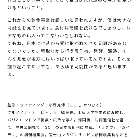
けるということ。
これからの飲食事業は厳しいと言われますが、僕は大きな
可能性を見ています。食材は高騰を続けるでしょうし、レ
アなものは入ってこないかもしれない。
でもね、日本には昔から受け継がれてきた知恵があるじ
ゃないですか。種取りから行う農作物、発酵、醸造、そ
んな知恵が地方にはいっぱい眠っているんですよ。それを
掘り起こすだけでも、あらゆる可能性があると思います
よ。
監修・ライティング／小西克博（こにし かつひろ）
グルメメディア「ヒトサラ」編集長。上智大学卒業後に渡欧し、
パリとロンドンで編集と広告を学ぶ。帰国後、共同通信社を経
て、中央公論社で「GQ」の日本版創刊に参画。「リクウ」「カイ
ラス」の創刊編集長。富士山マガジンサービス顧問編集長などを