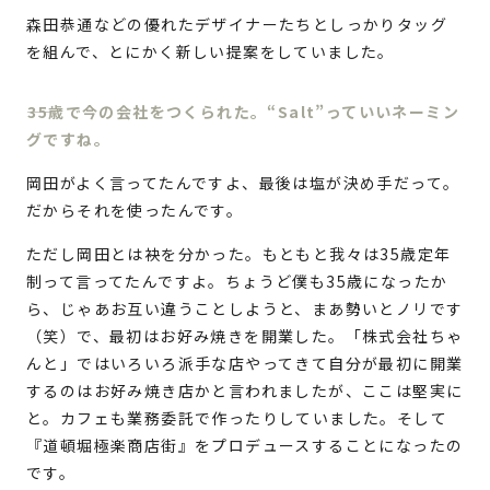
森田恭通などの優れたデザイナーたちとしっかりタッグ
を組んで、とにかく新しい提案をしていました。
35歳で今の会社をつくられた。“Salt”っていいネーミン
グですね。
岡田がよく言ってたんですよ、最後は塩が決め手だって。
だからそれを使ったんです。
ただし岡田とは袂を分かった。もともと我々は35歳定年
制って言ってたんですよ。ちょうど僕も35歳になったか
ら、じゃあお互い違うことしようと、まあ勢いとノリです
（笑）で、最初はお好み焼きを開業した。「株式会社ちゃ
んと」ではいろいろ派手な店やってきて自分が最初に開業
するのはお好み焼き店かと言われましたが、ここは堅実に
と。カフェも業務委託で作ったりしていました。そして
『道頓堀極楽商店街』をプロデュースすることになったの
です。