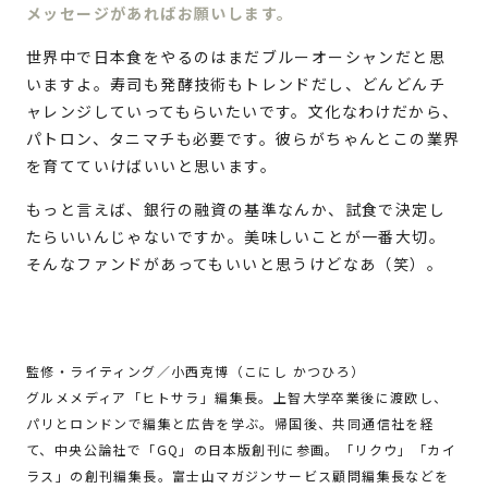
メッセージがあればお願いします。
世界中で日本食をやるのはまだブルーオーシャンだと思
いますよ。寿司も発酵技術もトレンドだし、どんどんチ
ャレンジしていってもらいたいです。文化なわけだから、
パトロン、タニマチも必要です。彼らがちゃんとこの業界
を育てていけばいいと思います。
もっと言えば、銀行の融資の基準なんか、試食で決定し
たらいいんじゃないですか。美味しいことが一番大切。
そんなファンドがあってもいいと思うけどなあ（笑）。
監修・ライティング／小西克博（こにし かつひろ）
グルメメディア「ヒトサラ」編集長。上智大学卒業後に渡欧し、
パリとロンドンで編集と広告を学ぶ。帰国後、共同通信社を経
て、中央公論社で「GQ」の日本版創刊に参画。「リクウ」「カイ
ラス」の創刊編集長。富士山マガジンサービス顧問編集長などを