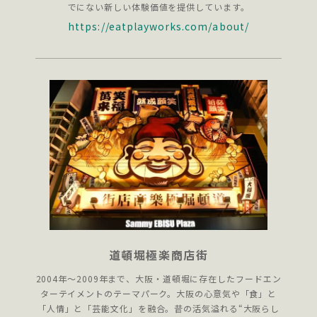
でにない新しい体験価値を提供しています。
https://eatplayworks.com/about/
道頓堀極楽商店街
2004年～2009年まで、大阪・道頓堀に存在したフードエン
ターテイメントのテーマパーク。大阪の心意気や「食」と
「人情」と「芸能文化」を融合。昔の活気溢れる“大阪らし