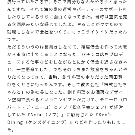
流行っていたころで、そこで自分もなんかやろうと思った
んですね。それで海の家の運営やパーティーのサポートを
したりしているうちに面白くなってきた。当時は空気を売
る企画屋みたいな感じでしたよ。やることがウケたので
就職もしないで会社をつくり、けっこうイケイケだったん
です。
ただそういうのは長続きしなくて、結局借金を作って大阪
から東京に出てくることになった。パチンコ店をプロデ
ュースする仕事などをしながらとにかく借金を返さなきゃ
と、一生懸命でした。でもそのうちまた飲食をちゃんとや
りたくなってきて、当時、創作料理の走りだった岡田賢一
郎をくどきに行ったんです。そして彼の会社「株式会社ち
ゃんと」の副社長になった。創作料理をお洒落なデザイ
ン空間で食べるというコンセプトが受けて、デニーロ（ロ
バート・デ・ニーロ）とノブ（松久信幸シェフ）が経営
していた『Nobu（ノブ）』に触発された『Ken's
Dining（ケンズダイニング）』などを作ったりもしまし
た。